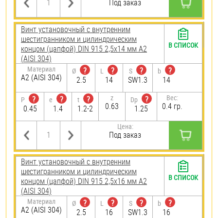
Под заказ
Винт установочный с внутренним
шестигранником и цилиндрическим
В СПИСОК
концом (цапфой) DIN 915 2,5х14 мм А2
(AISI 304)
Материал
?
?
?
?
Ø
L
S
b
А2 (AISI 304)
2.5
14
SW1.3
14
z
Вес:
?
?
?
?
P
e
t
Dp
0.63
0.4 гр.
0.45
1.4
1.2-2
1.25
Цена:
Под заказ
Винт установочный с внутренним
шестигранником и цилиндрическим
В СПИСОК
концом (цапфой) DIN 915 2,5х16 мм А2
(AISI 304)
Материал
?
?
?
?
Ø
L
S
b
А2 (AISI 304)
2.5
16
SW1.3
16