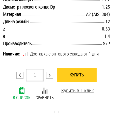
.............................................................................................................
Диаметр плоского конца Dp
Шплинты
1.25
.............................................................................................................
Материал
А2 (AISI 304)
Штифты и пальцы
.............................................................................................................
Длина резьбы
12
.............................................................................................................
z
0.63
.............................................................................................................
e
1.4
.............................................................................................................
Производитель
S+P
Наличие:
Доставка с оптового склада от 1 дня
КУПИТЬ
Купить в 1 клик
В СПИСОК
СРАВНИТЬ