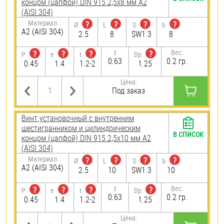
концом (цапфой) DIN 915 2,5х8 мм А2
(AISI 304)
Материал
?
?
?
?
Ø
L
S
b
А2 (AISI 304)
2.5
8
SW1.3
8
z
Вес:
?
?
?
?
P
e
t
Dp
0.63
0.2 гр.
0.45
1.4
1.2-2
1.25
Цена:
Под заказ
Винт установочный с внутренним
шестигранником и цилиндрическим
В СПИСОК
концом (цапфой) DIN 915 2,5х10 мм А2
(AISI 304)
Материал
?
?
?
?
Ø
L
S
b
А2 (AISI 304)
2.5
10
SW1.3
10
z
Вес:
?
?
?
?
P
e
t
Dp
0.63
0.2 гр.
0.45
1.4
1.2-2
1.25
Цена: