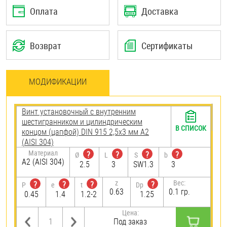
Оплата
Доставка
Возврат
Сертификаты
МОДИФИКАЦИИ
Винт установочный с внутренним
шестигранником и цилиндрическим
В СПИСОК
концом (цапфой) DIN 915 2,5х3 мм А2
(AISI 304)
Материал
?
?
?
?
Ø
L
S
b
А2 (AISI 304)
2.5
3
SW1.3
3
z
Вес:
?
?
?
?
P
e
t
Dp
0.63
0.1 гр.
0.45
1.4
1.2-2
1.25
Цена:
Под заказ