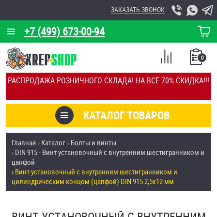
ЗАКАЗАТЬ ЗВОНОК
+7 (499) 673-00-94
КОРЗИНА
О КОМПАНИИ
0
СПИСОК
КАЛЬКУЛЯТОР
СРАВНЕНИЕ
РАСПРОДАЖА РОЗНИЧНОГО СКЛАДА! НА ВСЁ 70% СКИДКА!!!
ПОКУПОК
ОТЗЫВЫ
КАТАЛОГ ТОВАРОВ
КЛИЕНТЫ
Товары со скидкой
Главная
Каталог
Болты и винты
УСЛУГИ
DIN 915 - Винт установочный с внутренним шестигранником и
Анкеры
цапфой
СКИДКИ
Винт установочный с внутренним шестигранником и
Антивандальный крепёж, инструмент
цилиндрическим концом (цапфой) DIN 915 2,5х12 мм
ОПТ
ПОКУПАТЕЛЯМ
Болты и винты
ВИНТ УСТАНОВОЧНЫЙ С ВНУТРЕННИМ