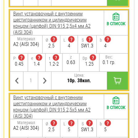
Винт установочный с внутренним
шестигранником и цилиндрическим
В СПИСОК
концом (цапфой) DIN 915 2,5х4 мм А2
(AISI 304)
Материал
?
?
?
?
Ø
L
S
b
А2 (AISI 304)
2.5
4
SW1.3
4
z
Вес:
?
?
?
?
P
e
t
Dp
0.63
0.1 гр.
0.45
1.4
1.2-2
1.25
Цена:
10р. 38коп.
Винт установочный с внутренним
шестигранником и цилиндрическим
В СПИСОК
концом (цапфой) DIN 915 2,5х5 мм А2
(AISI 304)
Материал
?
?
?
?
Ø
L
S
b
А2 (AISI 304)
2.5
5
SW1.3
5