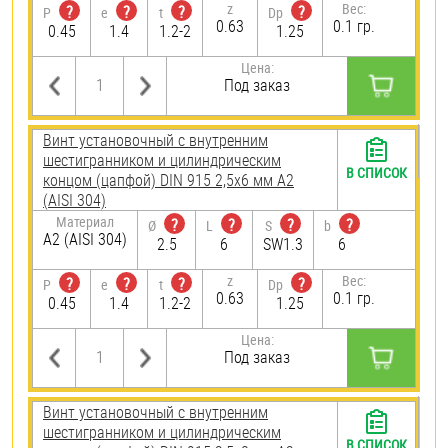
z
Вес:
?
?
?
?
P
e
t
Dp
0.63
0.1 гр.
0.45
1.4
1.2-2
1.25
Цена:
Под заказ
Винт установочный с внутренним
шестигранником и цилиндрическим
В СПИСОК
концом (цапфой) DIN 915 2,5х6 мм А2
(AISI 304)
Материал
?
?
?
?
Ø
L
S
b
А2 (AISI 304)
2.5
6
SW1.3
6
z
Вес:
?
?
?
?
P
e
t
Dp
0.63
0.1 гр.
0.45
1.4
1.2-2
1.25
Цена:
Под заказ
Винт установочный с внутренним
шестигранником и цилиндрическим
В СПИСОК