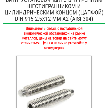
ШЕСТИГРАННИКОМ И
ОПЛАТА И ДОСТАВКА
Втулки
ЦИЛИНДРИЧЕСКИМ КОНЦОМ (ЦАПФОЙ)
НАШИ МАГАЗИНЫ
DIN 915 2,5Х12 ММ А2 (AISI 304)
Гайки
Внимание! В связи, с нестабильной
Дюбели
экономической обстановкой на рынке
металлов, цены на товар на сайте могут
Дюймовый крепёж
отличаться. Цены и наличие уточняйте у
менеджеров!
Заклепки (Гайки-Заклепки)
Инструмент
Крюки, кольца с метрической резьбой
Крюки, кольца с шурупной резьбой