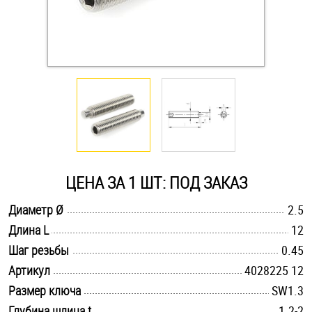
Оснастка и аксессуары для яхт
Пробки
Саморезы и шурупы
Стопорные кольца
ЦЕНА ЗА 1 ШТ: ПОД ЗАКАЗ
Такелаж
.............................................................................................................
Диаметр Ø
2.5
.............................................................................................................
Длина L
12
Хомуты
.............................................................................................................
Шаг резьбы
0.45
Шайбы
.............................................................................................................
Артикул
4028225 12
.............................................................................................................
Размер ключа
SW1.3
Шпильки
.............................................................................................................
Глубина шлица t
1.2-2