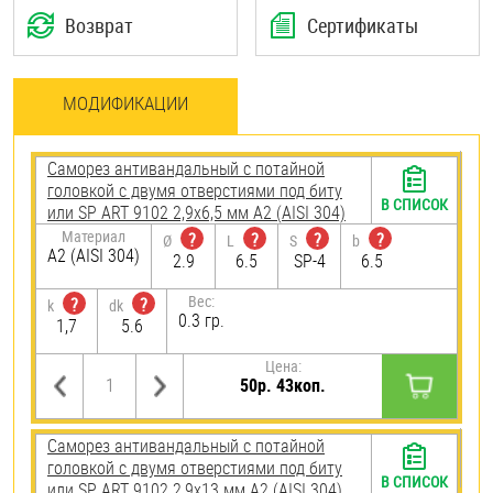
Возврат
Сертификаты
МОДИФИКАЦИИ
Саморез антивандальный с потайной
головкой с двумя отверстиями под биту
В СПИСОК
или SP ART 9102 2,9х6,5 мм А2 (AISI 304)
Материал
?
?
?
?
Ø
L
S
b
А2 (AISI 304)
2.9
6.5
SP-4
6.5
Вес:
?
?
k
dk
0.3 гр.
1,7
5.6
Цена:
50р. 43коп.
Саморез антивандальный с потайной
головкой с двумя отверстиями под биту
В СПИСОК
или SP ART 9102 2,9х13 мм А2 (AISI 304)