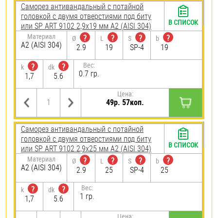
Саморез антивандальный с потайной
головкой с двумя отверстиями под биту
В СПИСОК
или SP ART 9102 2,9х19 мм А2 (AISI 304)
Материал
?
?
?
?
Ø
L
S
b
А2 (AISI 304)
2.9
19
SP-4
19
Вес:
?
?
k
dk
0.7 гр.
1,7
5.6
Цена:
49р. 57коп.
Саморез антивандальный с потайной
головкой с двумя отверстиями под биту
В СПИСОК
или SP ART 9102 2,9х25 мм А2 (AISI 304)
Материал
?
?
?
?
Ø
L
S
b
А2 (AISI 304)
2.9
25
SP-4
25
Вес:
?
?
k
dk
1 гр.
1,7
5.6
Цена: