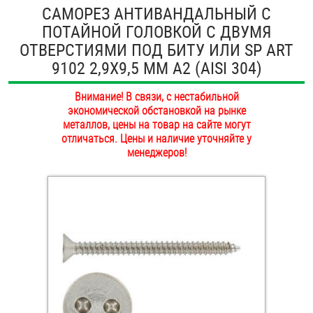
САМОРЕЗ АНТИВАНДАЛЬНЫЙ С
ОПЛАТА И ДОСТАВКА
Втулки
ПОТАЙНОЙ ГОЛОВКОЙ С ДВУМЯ
ОТВЕРСТИЯМИ ПОД БИТУ ИЛИ SP ART
НАШИ МАГАЗИНЫ
Гайки
9102 2,9Х9,5 ММ А2 (AISI 304)
Дюбели
Внимание! В связи, с нестабильной
экономической обстановкой на рынке
Дюймовый крепёж
металлов, цены на товар на сайте могут
отличаться. Цены и наличие уточняйте у
менеджеров!
Заклепки (Гайки-Заклепки)
Инструмент
Крюки, кольца с метрической резьбой
Крюки, кольца с шурупной резьбой