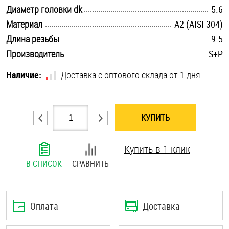
.............................................................................................................
Диаметр головки dk
5.6
Шплинты
.............................................................................................................
Материал
А2 (AISI 304)
Штифты и пальцы
.............................................................................................................
Длина резьбы
9.5
.............................................................................................................
Производитель
S+P
Наличие:
Доставка с оптового склада от 1 дня
КУПИТЬ
Купить в 1 клик
В СПИСОК
СРАВНИТЬ
Оплата
Доставка