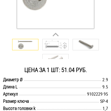
Оснастка и аксессуары для яхт
Пробки
Саморезы и шурупы
Стопорные кольца
ЦЕНА ЗА 1 ШТ: 51.04 РУБ.
Такелаж
.............................................................................................................
Диаметр Ø
2.9
Хомуты
.............................................................................................................
Длина L
9.5
.............................................................................................................
Артикул
9102229 95
Шайбы
.............................................................................................................
Размер ключа
SP-4
Шпильки
.............................................................................................................
Высота головки k
1,7