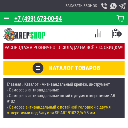
ЗАКАЗАТЬ ЗВОНОК
+7 (499) 673-00-94
КОРЗИНА
О КОМПАНИИ
0
СПИСОК
КАЛЬКУЛЯТОР
СРАВНЕНИЕ
РАСПРОДАЖА РОЗНИЧНОГО СКЛАДА! НА ВСЁ 70% СКИДКА!!!
ПОКУПОК
ОТЗЫВЫ
КАТАЛОГ ТОВАРОВ
КЛИЕНТЫ
Товары со скидкой
Главная
Каталог
Антивандальный крепёж, инструмент
УСЛУГИ
Саморезы антивандальные
Анкеры
Саморезы антивандальные потай с двумя отверстиями ART
СКИДКИ
9102
Антивандальный крепёж, инструмент
Саморез антивандальный с потайной головкой с двумя
ОПТ
отверстиями под биту или SP ART 9102 2,9х9,5 мм
ПОКУПАТЕЛЯМ
Болты и винты