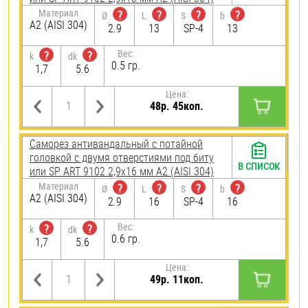
Материал
?
?
?
?
Ø
L
S
b
А2 (AISI 304)
2.9
13
SP-4
13
Вес:
?
?
k
dk
0.5 гр.
1,7
5.6
Цена:
48р. 45коп.
Саморез антивандальный с потайной
головкой с двумя отверстиями под биту
В СПИСОК
или SP ART 9102 2,9х16 мм А2 (AISI 304)
Материал
?
?
?
?
Ø
L
S
b
А2 (AISI 304)
2.9
16
SP-4
16
Вес:
?
?
k
dk
0.6 гр.
1,7
5.6
Цена:
49р. 11коп.