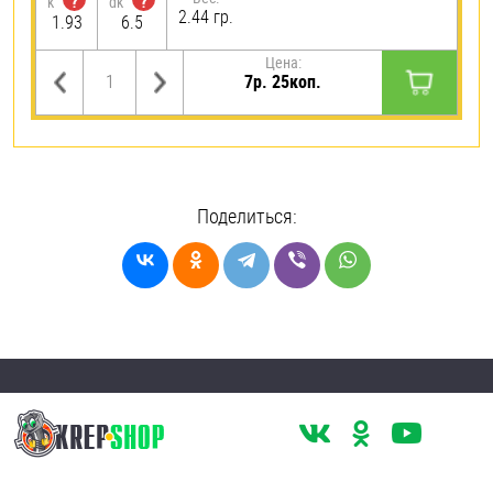
?
?
k
dk
2.44 гр.
1.93
6.5
Цена:
7р. 25коп.
Поделиться: