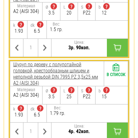
Материал
?
?
?
?
Ø
L
S
b
А2 (AISI 304)
3.5
20
PZ2
12
Вес:
?
?
k
dk
1.5 гр.
1.93
6.5
Цена:
3р. 90коп.
Шуруп по дереву с полупотайной
головкой, крестообразным шлицем и
В СПИСОК
неполной резьбой DIN 7995 PZ 3,5х25 мм
А2 (AISI 304)
Материал
?
?
?
?
Ø
L
S
b
А2 (AISI 304)
3.5
25
PZ2
15
Вес:
?
?
k
dk
1.79 гр.
1.93
6.5
Цена:
4р. 42коп.