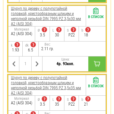
Шуруп по дереву с полупотайной
головкой, крестообразным шлицем и
В СПИСОК
неполной резьбой DIN 7995 PZ 3,5х30 мм
А2 (AISI 304)
Материал
?
?
?
?
Ø
L
S
b
А2 (AISI 304)
3.5
30
PZ2
18
Вес:
?
?
k
dk
2.11 гр.
1.93
6.5
Цена:
4р. 93коп.
Шуруп по дереву с полупотайной
головкой, крестообразным шлицем и
В СПИСОК
неполной резьбой DIN 7995 PZ 3,5х35 мм
А2 (AISI 304)
Материал
?
?
?
?
Ø
L
S
b
А2 (AISI 304)
3.5
35
PZ2
21
Вес: