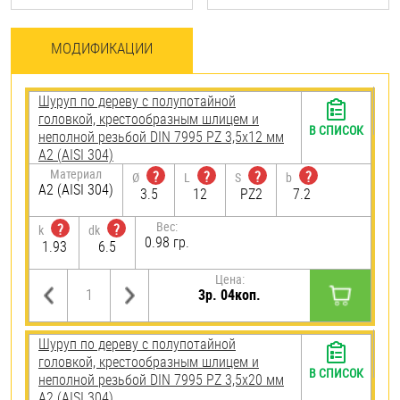
МОДИФИКАЦИИ
Шуруп по дереву с полупотайной
головкой, крестообразным шлицем и
В СПИСОК
неполной резьбой DIN 7995 PZ 3,5х12 мм
А2 (AISI 304)
Материал
?
?
?
?
Ø
L
S
b
А2 (AISI 304)
3.5
12
PZ2
7.2
Вес:
?
?
k
dk
0.98 гр.
1.93
6.5
Цена:
3р. 04коп.
Шуруп по дереву с полупотайной
головкой, крестообразным шлицем и
В СПИСОК
неполной резьбой DIN 7995 PZ 3,5х20 мм
А2 (AISI 304)