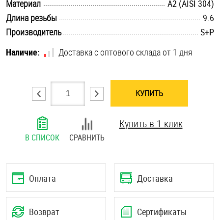
.............................................................................................................
Материал
А2 (AISI 304)
Шплинты
.............................................................................................................
Длина резьбы
9.6
.............................................................................................................
Производитель
S+P
Штифты и пальцы
Наличие:
Доставка с оптового склада от 1 дня
КУПИТЬ
Купить в 1 клик
В СПИСОК
СРАВНИТЬ
Оплата
Доставка
Возврат
Сертификаты