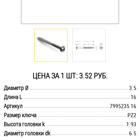
Оснастка и аксессуары для яхт
Пробки
Саморезы и шурупы
Стопорные кольца
ЦЕНА ЗА 1 ШТ: 3.52 РУБ.
.............................................................................................................
Диаметр Ø
3.5
Такелаж
.............................................................................................................
Длина L
16
.............................................................................................................
Хомуты
Артикул
7995235 16
.............................................................................................................
Размер ключа
PZ2
Шайбы
.............................................................................................................
Высота головки k
1.93
.............................................................................................................
Диаметр головки dk
6.5
Шпильки