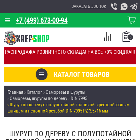
ЗАКАЗАТЬ ЗВОНОК
+7 (499) 673-00-94
КОРЗИНА
О КОМПАНИИ
0
СПИСОК
КАЛЬКУЛЯТОР
СРАВНЕНИЕ
РАСПРОДАЖА РОЗНИЧНОГО СКЛАДА! НА ВСЁ 70% СКИДКА!!!
ПОКУПОК
ОТЗЫВЫ
КАТАЛОГ ТОВАРОВ
КЛИЕНТЫ
Товары со скидкой
Главная
Каталог
Саморезы и шурупы
УСЛУГИ
Саморезы, шурупы по дереву
DIN 7995
Анкеры
Шуруп по дереву с полупотайной головкой, крестообразным
СКИДКИ
шлицем и неполной резьбой DIN 7995 PZ 3,5х16 мм
Антивандальный крепёж, инструмент
ОПТ
ШУРУП ПО ДЕРЕВУ С ПОЛУПОТАЙНОЙ
ПОКУПАТЕЛЯМ
Болты и винты