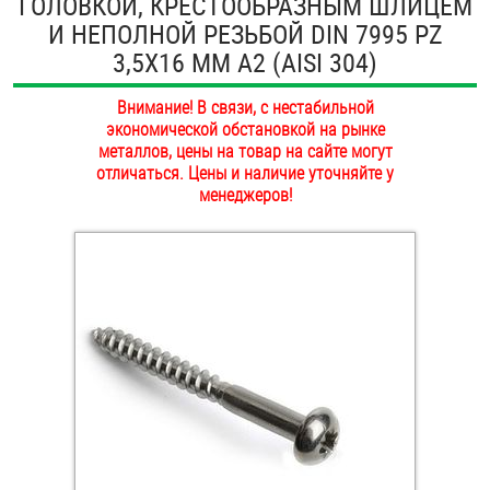
ГОЛОВКОЙ, КРЕСТООБРАЗНЫМ ШЛИЦЕМ
ОПЛАТА И ДОСТАВКА
И НЕПОЛНОЙ РЕЗЬБОЙ DIN 7995 PZ
Втулки
3,5Х16 ММ А2 (AISI 304)
НАШИ МАГАЗИНЫ
Гайки
Внимание! В связи, с нестабильной
экономической обстановкой на рынке
Дюбели
металлов, цены на товар на сайте могут
отличаться. Цены и наличие уточняйте у
Дюймовый крепёж
менеджеров!
Заклепки (Гайки-Заклепки)
Инструмент
Крюки, кольца с метрической резьбой
Крюки, кольца с шурупной резьбой