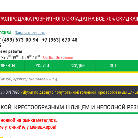
РАСПРОДАЖА РОЗНИЧНОГО СКЛАДА! НА ВСЁ 70% СКИДКА!!
ОСКВА
Заказать звонок
7 (499) 673-00-94
+7 (963) 670-48-
5
ремя работы
00
00
00
00
-Чт 9
-19
Пт 9
-18
Сб, Вс - Выходной
КЛИЕНТЫ
УСЛУГИ
СКИДКИ
ОПТ
ву
DIN 7995
Шуруп по дереву с полупотайной головкой, крестообразным шлице
ОЙ, КРЕСТООБРАЗНЫМ ШЛИЦЕМ И НЕПОЛНОЙ РЕЗЬБОЙ
ановкой на рынке металлов,
ие уточняйте у менеджеров!