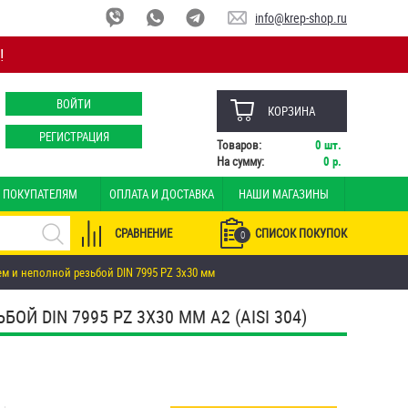
info@krep-shop.ru
!
ВОЙТИ
КОРЗИНА
РЕГИСТРАЦИЯ
Товаров:
0
шт.
На сумму:
0
р.
ПОКУПАТЕЛЯМ
ОПЛАТА И ДОСТАВКА
НАШИ МАГАЗИНЫ
СРАВНЕНИЕ
СПИСОК ПОКУПОК
0
м и неполной резьбой DIN 7995 PZ 3х30 мм
 DIN 7995 PZ 3Х30 ММ А2 (AISI 304)