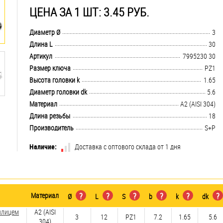
ЦЕНА ЗА 1 ШТ: 3.45 РУБ.
.................................................................................................................................
Диаметр Ø
3
.................................................................................................................................
Длина L
30
.................................................................................................................................
Артикул
7995230 30
.................................................................................................................................
Размер ключа
PZ1
.................................................................................................................................
Высота головки k
1.65
.................................................................................................................................
Диаметр головки dk
5.6
.................................................................................................................................
Материал
А2 (AISI 304)
.................................................................................................................................
Длина резьбы
18
.................................................................................................................................
Производитель
S+P
Наличие:
Доставка с оптового склада от 1 дня
Материал
?
?
?
?
?
?
Ø
L
S
b
k
dk
шлицем
А2 (AISI
3
12
PZ1
7.2
1.65
5.6
304)