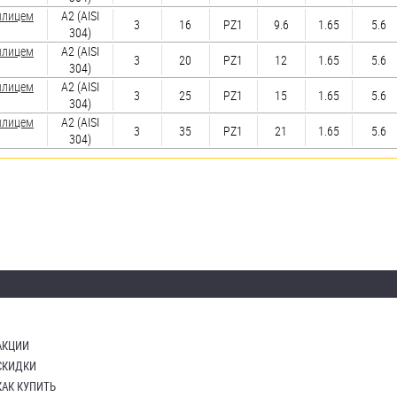
шлицем
А2 (AISI
3
16
PZ1
9.6
1.65
5.6
304)
шлицем
А2 (AISI
3
20
PZ1
12
1.65
5.6
304)
шлицем
А2 (AISI
3
25
PZ1
15
1.65
5.6
304)
шлицем
А2 (AISI
3
35
PZ1
21
1.65
5.6
304)
АКЦИИ
СКИДКИ
КАК КУПИТЬ