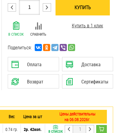
КУПИТЬ
.......................................................................
Купить в 1 клик
.......................................................................
.......................................................................
В СПИСОК
СРАВНИТЬ
.......................................................................
.......................................................................
Поделиться:
.......................................................................
.......................................................................
Оплата
Доставка
.......................................................................
.......................................................................
Возврат
Сертификаты
Цены действительны
Вес
Цена за шт
на 06.08.2026г.
0.74 гр.
2р. 42коп.
В СПИСОК