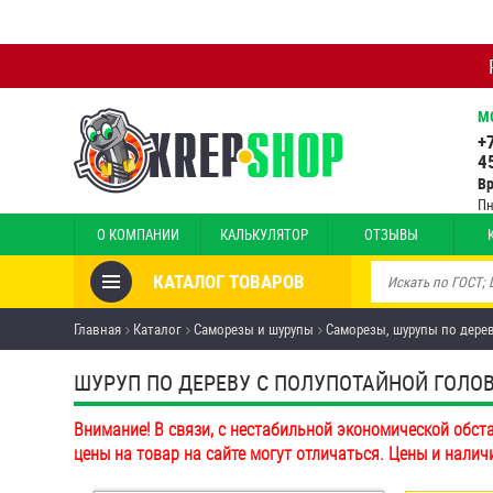
М
+
4
В
Пн
О КОМПАНИИ
КАЛЬКУЛЯТОР
ОТЗЫВЫ
КАТАЛОГ ТОВАРОВ
Товары со скидкой
Главная
Каталог
Саморезы и шурупы
Саморезы, шурупы по дере
Анкеры
ШУРУП ПО ДЕРЕВУ С ПОЛУПОТАЙНОЙ ГОЛОВК
Антивандальный крепёж,
Внимание! В связи, с нестабильной экономической обст
инструмент
цены на товар на сайте могут отличаться. Цены и налич
Болты и винты