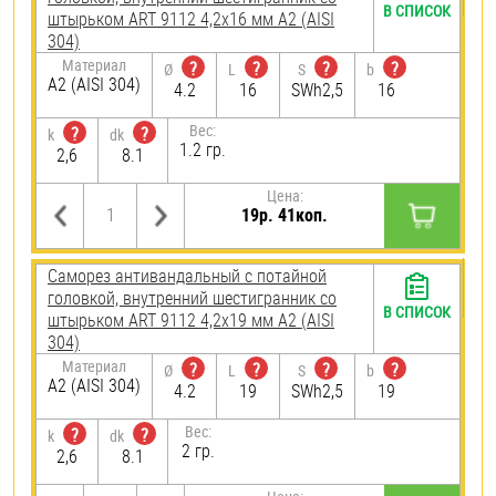
В СПИСОК
штырьком ART 9112 4,2х16 мм А2 (AISI
304)
Материал
?
?
?
?
Ø
L
S
b
А2 (AISI 304)
4.2
16
SWh2,5
16
Вес:
?
?
k
dk
1.2 гр.
2,6
8.1
Цена:
19р. 41коп.
Саморез антивандальный с потайной
головкой, внутренний шестигранник со
В СПИСОК
штырьком ART 9112 4,2х19 мм А2 (AISI
304)
Материал
?
?
?
?
Ø
L
S
b
А2 (AISI 304)
4.2
19
SWh2,5
19
Вес:
?
?
k
dk
2 гр.
2,6
8.1