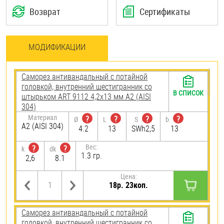
Возврат
Сертификаты
МОДИФИКАЦИИ
Саморез антивандальный с потайной
головкой, внутренний шестигранник со
В СПИСОК
штырьком ART 9112 4,2х13 мм А2 (AISI
304)
Материал
?
?
?
?
Ø
L
S
b
А2 (AISI 304)
4.2
13
SWh2,5
13
Вес:
?
?
k
dk
1.3 гр.
2,6
8.1
Цена:
18р. 23коп.
Саморез антивандальный с потайной
головкой, внутренний шестигранник со