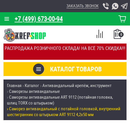
ЗАКАЗАТЬ ЗВОНОК
+7 (499) 673-00-94
КОРЗИНА
О КОМПАНИИ
0
СПИСОК
КАЛЬКУЛЯТОР
СРАВНЕНИЕ
РАСПРОДАЖА РОЗНИЧНОГО СКЛАДА! НА ВСЁ 70% СКИДКА!!!
ПОКУПОК
ОТЗЫВЫ
КАТАЛОГ ТОВАРОВ
КЛИЕНТЫ
Товары со скидкой
Главная
Каталог
Антивандальный крепёж, инструмент
УСЛУГИ
Саморезы антивандальные
Анкеры
Саморезы антивандальные ART 9112 (потайная головка,
СКИДКИ
шлиц TORX со штырьком)
Антивандальный крепёж, инструмент
Саморез антивандальный с потайной головкой, внутренний
ОПТ
шестигранник со штырьком ART 9112 4,2х50 мм
ПОКУПАТЕЛЯМ
Болты и винты