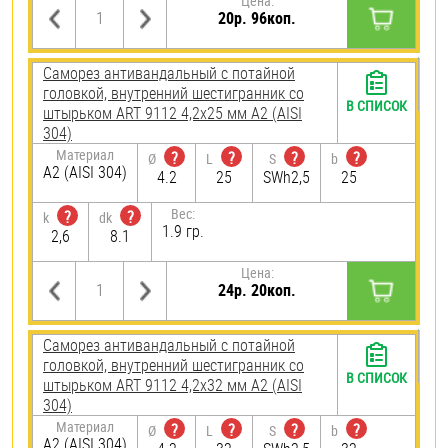
Цена:
20р. 96коп.
Саморез антивандальный с потайной
головкой, внутренний шестигранник со
В СПИСОК
штырьком ART 9112 4,2х25 мм А2 (AISI
304)
Материал
?
?
?
?
Ø
L
S
b
А2 (AISI 304)
4.2
25
SWh2,5
25
Вес:
?
?
k
dk
1.9 гр.
2,6
8.1
Цена:
24р. 20коп.
Саморез антивандальный с потайной
головкой, внутренний шестигранник со
В СПИСОК
штырьком ART 9112 4,2х32 мм А2 (AISI
304)
Материал
?
?
?
?
Ø
L
S
b
А2 (AISI 304)