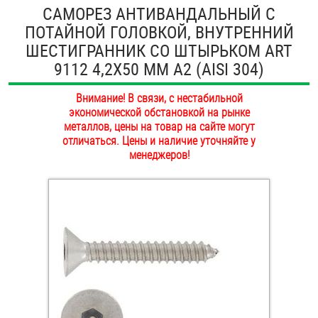
САМОРЕЗ АНТИВАНДАЛЬНЫЙ С
ОПЛАТА И ДОСТАВКА
Втулки
ПОТАЙНОЙ ГОЛОВКОЙ, ВНУТРЕННИЙ
ШЕСТИГРАННИК СО ШТЫРЬКОМ ART
НАШИ МАГАЗИНЫ
Гайки
9112 4,2Х50 ММ А2 (AISI 304)
Дюбели
Внимание! В связи, с нестабильной
экономической обстановкой на рынке
Дюймовый крепёж
металлов, цены на товар на сайте могут
отличаться. Цены и наличие уточняйте у
менеджеров!
Заклепки (Гайки-Заклепки)
Инструмент
Крюки, кольца с метрической резьбой
Крюки, кольца с шурупной резьбой