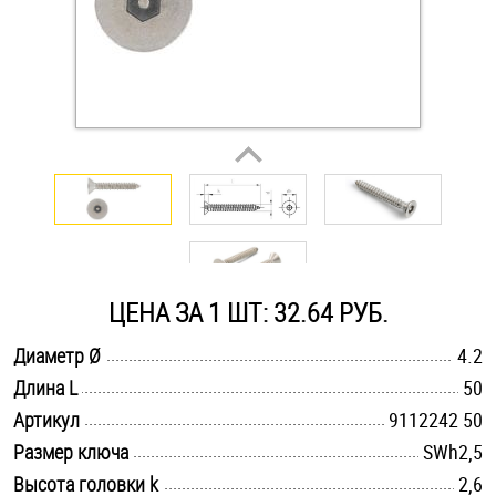
Оснастка и аксессуары для яхт
Пробки
Саморезы и шурупы
Стопорные кольца
ЦЕНА ЗА 1 ШТ: 32.64 РУБ.
Такелаж
.............................................................................................................
Диаметр Ø
4.2
Хомуты
.............................................................................................................
Длина L
50
.............................................................................................................
Артикул
9112242 50
Шайбы
.............................................................................................................
Размер ключа
SWh2,5
Шпильки
.............................................................................................................
Высота головки k
2,6