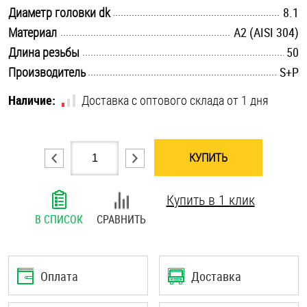
.............................................................................................................
Диаметр головки dk
8.1
Шплинты
.............................................................................................................
Материал
А2 (AISI 304)
Штифты и пальцы
.............................................................................................................
Длина резьбы
50
.............................................................................................................
Производитель
S+P
Наличие:
Доставка с оптового склада от 1 дня
КУПИТЬ
Купить в 1 клик
В СПИСОК
СРАВНИТЬ
Оплата
Доставка