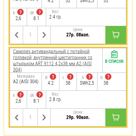
4.2
32
SWh2,5
32
Вес:
?
?
k
dk
2.4 гр.
2,6
8.1
Цена:
27р. 08коп.
Саморез антивандальный с потайной
головкой, внутренний шестигранник со
В СПИСОК
штырьком ART 9112 4,2х38 мм А2 (AISI
304)
Материал
?
?
?
?
Ø
L
S
b
А2 (AISI 304)
4.2
38
SWh2,5
38
Вес:
?
?
k
dk
2.8 гр.
2,6
8.1
Цена:
29р. 90коп.