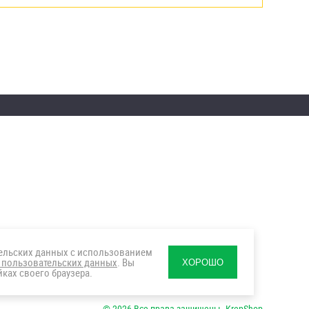
тельских данных с использованием
 пользовательских данных
. Вы
ХОРОШО
ках своего браузера.
© 2026 Все права защищены. KrepShop