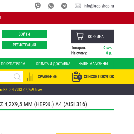
info@krep-shop.ru
!
ВОЙТИ
КОРЗИНА
РЕГИСТРАЦИЯ
Товаров:
0
шт.
На сумму:
0
р.
ПОКУПАТЕЛЯМ
ОПЛАТА И ДОСТАВКА
НАШИ МАГАЗИНЫ
СРАВНЕНИЕ
СПИСОК ПОКУПОК
0
PZ DIN 7983 Z 4,2х9,5 мм
2Х9,5 ММ (НЕРЖ.) A4 (AISI 316)