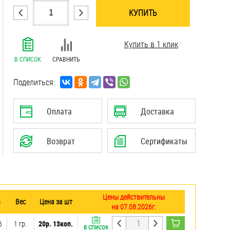
КУПИТЬ
.......................................................................
Купить в 1 клик
.......................................................................
.......................................................................
В СПИСОК
СРАВНИТЬ
.......................................................................
.......................................................................
Поделиться:
.......................................................................
.......................................................................
Оплата
Доставка
.......................................................................
.......................................................................
Возврат
Сертификаты
Цены действительны
m
Вес
Цена за шт
на 07.08.2026г.
6
1 гр.
20р. 13коп.
В СПИСОК