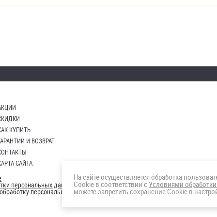
АКЦИИ
СКИДКИ
КАК КУПИТЬ
ГАРАНТИИ И ВОЗВРАТ
КОНТАКТЫ
КАРТА САЙТА
На сайте осуществляется обработка пользова
е
Cookie в соответствии с
Условиями обработки
отки персональных данных
можете запретить сохранение Cookie в настрой
а обработку персональных данны