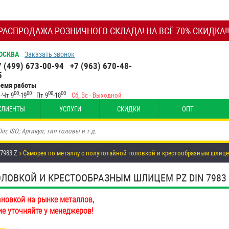
РАСПРОДАЖА РОЗНИЧНОГО СКЛАДА! НА ВСЁ 70% СКИДКА!!
ОСКВА
Заказать звонок
7 (499) 673-00-94
+7 (963) 670-48-
5
ремя работы
00
00
00
00
-Чт 9
-19
Пт 9
-18
Сб, Вс - Выходной
КЛИЕНТЫ
УСЛУГИ
СКИДКИ
ОПТ
 7983 Z
Саморез по металлу с полупотайной головкой и крестообразным шлицем 
ВКОЙ И КРЕСТООБРАЗНЫМ ШЛИЦЕМ PZ DIN 7983 Z 4,
ановкой на рынке металлов,
ие уточняйте у менеджеров!