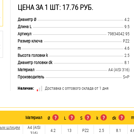
ЦЕНА ЗА 1 ШТ: 17.76 РУБ.
.................................................................................................................................
Диаметр Ø
4.2
.................................................................................................................................
Длина L
9.5
.................................................................................................................................
Артикул
79834042 95
.................................................................................................................................
Размер ключа
PZ2
.................................................................................................................................
m
4.6
.................................................................................................................................
Высота головки k
2.5
.................................................................................................................................
Диаметр головки dk
8.1
.................................................................................................................................
Материал
A4 (AISI 316)
.................................................................................................................................
Производитель
S+P
Наличие:
Доставка с оптового склада от 1 дня
Материал
?
?
?
?
?
Ø
L
S
k
dk
зным шлицем
A4 (AISI
4.2
13
PZ2
2.5
8.1
4.
316)