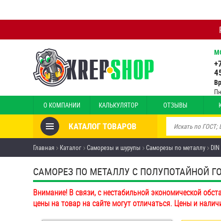
М
+
4
В
Пн
О КОМПАНИИ
КАЛЬКУЛЯТОР
ОТЗЫВЫ
КАТАЛОГ ТОВАРОВ
Товары со скидкой
Главная
Каталог
Саморезы и шурупы
Саморезы по металлу
DIN
Анкеры
САМОРЕЗ ПО МЕТАЛЛУ С ПОЛУПОТАЙНОЙ ГОЛО
Антивандальный крепёж,
Внимание! В связи, с нестабильной экономической обст
инструмент
цены на товар на сайте могут отличаться. Цены и налич
Болты и винты