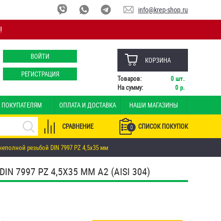
info@krep-shop.ru
!
ВОЙТИ
КОРЗИНА
РЕГИСТРАЦИЯ
Товаров:
0
шт.
На сумму:
0
р.
ПОКУПАТЕЛЯМ
ОПЛАТА И ДОСТАВКА
НАШИ МАГАЗИНЫ
СРАВНЕНИЕ
СПИСОК ПОКУПОК
0
еполной резьбой DIN 7997 PZ 4,5х35 мм
7997 PZ 4,5Х35 ММ А2 (AISI 304)