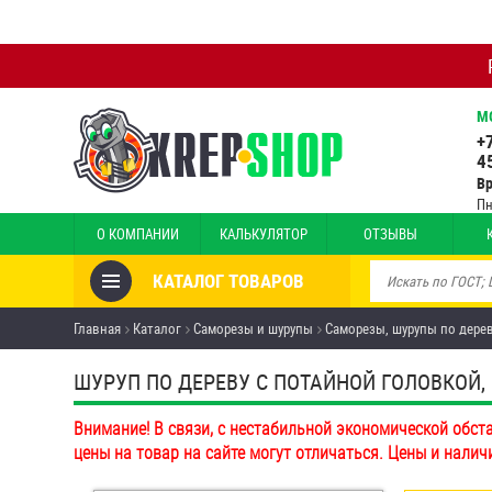
М
+
4
В
Пн
О КОМПАНИИ
КАЛЬКУЛЯТОР
ОТЗЫВЫ
КАТАЛОГ ТОВАРОВ
Товары со скидкой
Главная
Каталог
Саморезы и шурупы
Саморезы, шурупы по дере
Анкеры
ШУРУП ПО ДЕРЕВУ С ПОТАЙНОЙ ГОЛОВКОЙ, 
Антивандальный крепёж,
Внимание! В связи, с нестабильной экономической обст
инструмент
цены на товар на сайте могут отличаться. Цены и налич
Болты и винты