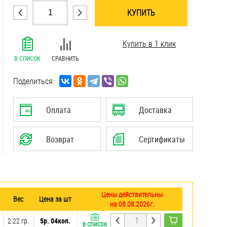
КУПИТЬ
.......................................................................
Купить в 1 клик
.......................................................................
.......................................................................
В СПИСОК
СРАВНИТЬ
.......................................................................
.......................................................................
Поделиться:
.......................................................................
.......................................................................
Оплата
Доставка
.......................................................................
.......................................................................
Возврат
Сертификаты
Цены действительны
Вес
Цена за шт
на 08.08.2026г.
2.22 гр.
5р. 04коп.
В СПИСОК