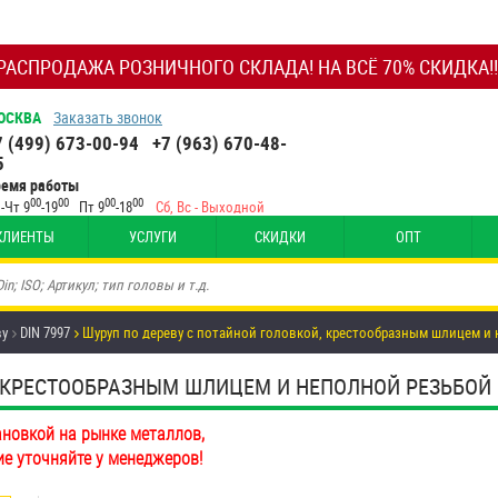
РАСПРОДАЖА РОЗНИЧНОГО СКЛАДА! НА ВСЁ 70% СКИДКА!!
ОСКВА
Заказать звонок
7 (499) 673-00-94
+7 (963) 670-48-
5
ремя работы
00
00
00
00
-Чт 9
-19
Пт 9
-18
Сб, Вс - Выходной
КЛИЕНТЫ
УСЛУГИ
СКИДКИ
ОПТ
ву
DIN 7997
Шуруп по дереву с потайной головкой, крестообразным шлицем и н
КРЕСТООБРАЗНЫМ ШЛИЦЕМ И НЕПОЛНОЙ РЕЗЬБОЙ DIN 
ановкой на рынке металлов,
ие уточняйте у менеджеров!