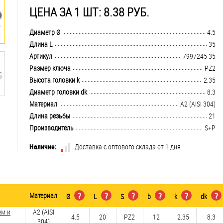
ЦЕНА ЗА 1 ШТ: 8.38 РУБ.
.................................................................................................................................
Диаметр Ø
4.5
.................................................................................................................................
Длина L
35
.................................................................................................................................
Артикул
7997245 35
.................................................................................................................................
Размер ключа
PZ2
.................................................................................................................................
Высота головки k
2.35
.................................................................................................................................
Диаметр головки dk
8.3
.................................................................................................................................
Материал
А2 (AISI 304)
.................................................................................................................................
Длина резьбы
21
.................................................................................................................................
Производитель
S+P
Наличие:
Доставка с оптового склада от 1 дня
Материал
?
?
?
?
?
?
Ø
L
S
b
k
dk
ем и
А2 (AISI
4.5
20
PZ2
12
2.35
8.3
304)