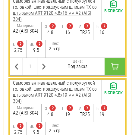
Саморез антивандальный с полукруглой
головкой, шестирадиусным шлицем TX со
В СПИСОК
штырьком ART 9120 4,8х16 мм А2 (AISI
304)
Материал
?
?
?
?
Ø
L
S
b
А2 (AISI 304)
4.8
16
TR25
16
Вес:
?
?
k
dk
2.5 гр.
2,75
9.5
Цена:
Под заказ
Саморез антивандальный с полукруглой
головкой, шестирадиусным шлицем TX со
В СПИСОК
штырьком ART 9120 4,8х19 мм А2 (AISI
304)
Материал
?
?
?
?
Ø
L
S
b
А2 (AISI 304)
4.8
19
TR25
19
Вес:
?
?
k
dk
2.5 гр.
2,75
9.5