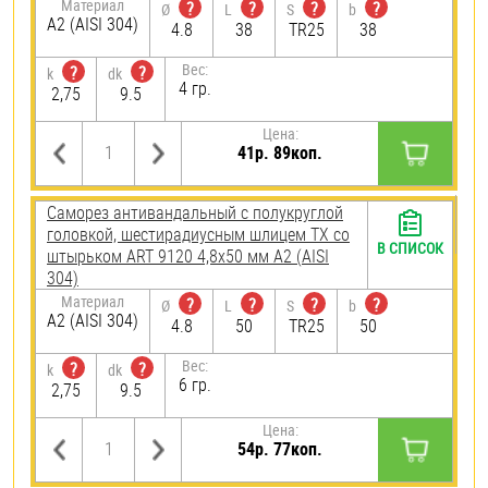
Материал
?
?
?
?
Ø
L
S
b
А2 (AISI 304)
4.8
38
TR25
38
Вес:
?
?
k
dk
4 гр.
2,75
9.5
Цена:
41р. 89коп.
Саморез антивандальный с полукруглой
головкой, шестирадиусным шлицем TX со
В СПИСОК
штырьком ART 9120 4,8х50 мм А2 (AISI
304)
Материал
?
?
?
?
Ø
L
S
b
А2 (AISI 304)
4.8
50
TR25
50
Вес:
?
?
k
dk
6 гр.
2,75
9.5
Цена:
54р. 77коп.