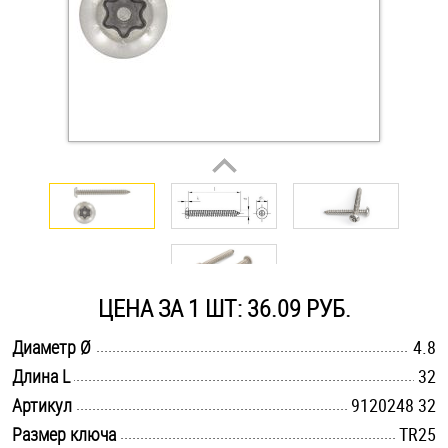
Оснастка и аксессуары для яхт
Пробки
Саморезы и шурупы
Стопорные кольца
Такелаж
ЦЕНА ЗА 1 ШТ: 36.09 РУБ.
Хомуты
.............................................................................................................
Диаметр Ø
4.8
.............................................................................................................
Длина L
32
Шайбы
.............................................................................................................
Артикул
9120248 32
Шпильки
.............................................................................................................
Размер ключа
TR25