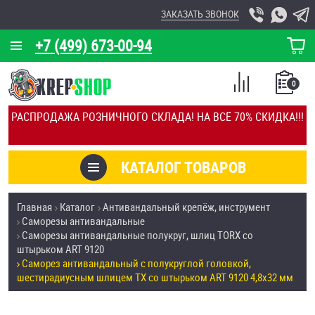
ЗАКАЗАТЬ ЗВОНОК
+7 (499) 673-00-94
КОРЗИНА
О КОМПАНИИ
0
СПИСОК
КАЛЬКУЛЯТОР
СРАВНЕНИЕ
РАСПРОДАЖА РОЗНИЧНОГО СКЛАДА! НА ВСЁ 70% СКИДКА!!!
ПОКУПОК
ОТЗЫВЫ
КАТАЛОГ ТОВАРОВ
КЛИЕНТЫ
Товары со скидкой
Главная
Каталог
Антивандальный крепёж, инструмент
УСЛУГИ
Саморезы антивандальные
Анкеры
Саморезы антивандальные полукруг, шлиц TORX со
СКИДКИ
штырьком ART 9120
Антивандальный крепёж, инструмент
Саморез антивандальный с полукруглой головкой,
ОПТ
шестирадиусным шлицем TX со штырьком ART 9120 4,8х32 мм
ПОКУПАТЕЛЯМ
Болты и винты