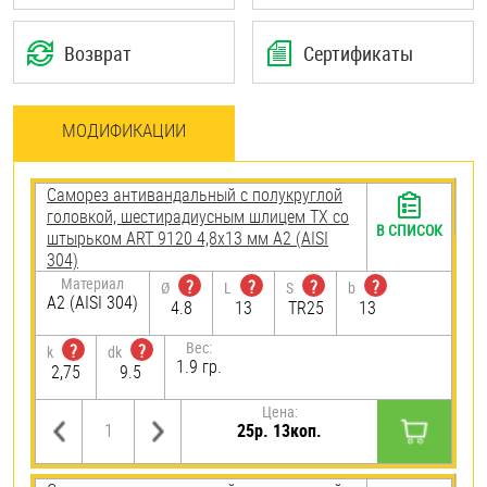
Возврат
Сертификаты
МОДИФИКАЦИИ
Саморез антивандальный с полукруглой
головкой, шестирадиусным шлицем TX со
В СПИСОК
штырьком ART 9120 4,8х13 мм А2 (AISI
304)
Материал
?
?
?
?
Ø
L
S
b
А2 (AISI 304)
4.8
13
TR25
13
Вес:
?
?
k
dk
1.9 гр.
2,75
9.5
Цена:
25р. 13коп.