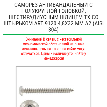
САМОРЕЗ АНТИВАНДАЛЬНЫЙ С
ОПЛАТА И ДОСТАВКА
Втулки
ПОЛУКРУГЛОЙ ГОЛОВКОЙ,
ШЕСТИРАДИУСНЫМ ШЛИЦЕМ TX СО
НАШИ МАГАЗИНЫ
Гайки
ШТЫРЬКОМ ART 9120 4,8Х32 ММ А2 (AISI
304)
Дюбели
Внимание! В связи, с нестабильной
Дюймовый крепёж
экономической обстановкой на рынке
металлов, цены на товар на сайте могут
отличаться. Цены и наличие уточняйте у
Заклепки (Гайки-Заклепки)
менеджеров!
Инструмент
Крюки, кольца с метрической резьбой
Крюки, кольца с шурупной резьбой