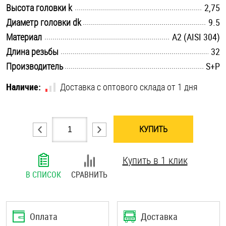
.............................................................................................................
Высота головки k
2,75
Шплинты
.............................................................................................................
Диаметр головки dk
9.5
.............................................................................................................
Материал
Штифты и пальцы
А2 (AISI 304)
.............................................................................................................
Длина резьбы
32
.............................................................................................................
Производитель
S+P
Наличие:
Доставка с оптового склада от 1 дня
КУПИТЬ
Купить в 1 клик
В СПИСОК
СРАВНИТЬ
Оплата
Доставка