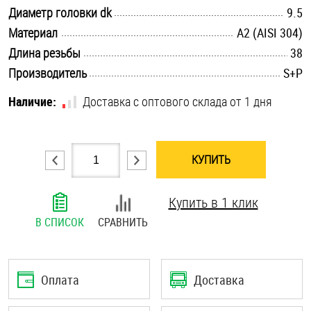
.............................................................................................................
Диаметр головки dk
9.5
Шплинты
.............................................................................................................
Материал
А2 (AISI 304)
Штифты и пальцы
.............................................................................................................
Длина резьбы
38
.............................................................................................................
Производитель
S+P
Наличие:
Доставка с оптового склада от 1 дня
КУПИТЬ
Купить в 1 клик
В СПИСОК
СРАВНИТЬ
Оплата
Доставка