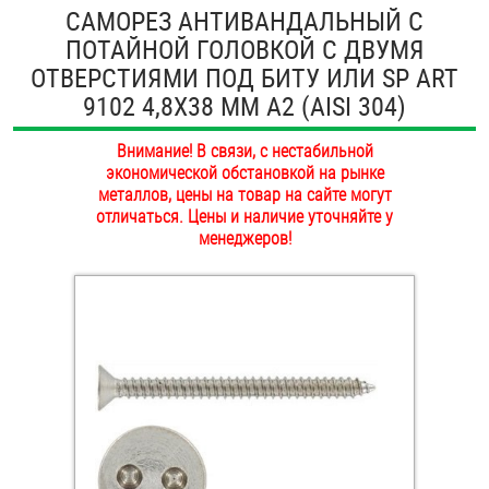
САМОРЕЗ АНТИВАНДАЛЬНЫЙ С
ОПЛАТА И ДОСТАВКА
Втулки
ПОТАЙНОЙ ГОЛОВКОЙ С ДВУМЯ
ОТВЕРСТИЯМИ ПОД БИТУ ИЛИ SP ART
НАШИ МАГАЗИНЫ
Гайки
9102 4,8Х38 ММ А2 (AISI 304)
Дюбели
Внимание! В связи, с нестабильной
экономической обстановкой на рынке
Дюймовый крепёж
металлов, цены на товар на сайте могут
отличаться. Цены и наличие уточняйте у
менеджеров!
Заклепки (Гайки-Заклепки)
Инструмент
Крюки, кольца с метрической резьбой
Крюки, кольца с шурупной резьбой