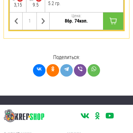
5.2 гр.
3,15
9.5
Цена:
86р. 74коп.
Поделиться: