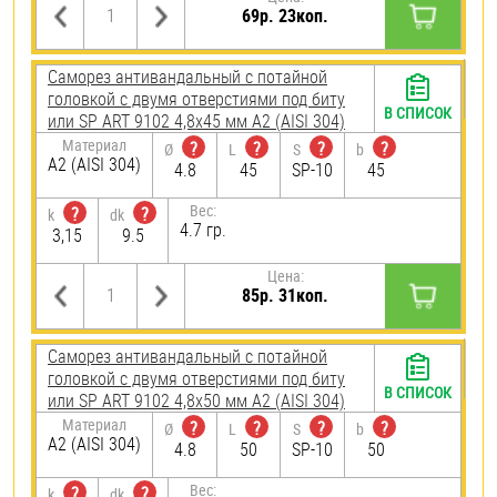
69р. 23коп.
Саморез антивандальный с потайной
головкой с двумя отверстиями под биту
В СПИСОК
или SP ART 9102 4,8х45 мм А2 (AISI 304)
Материал
?
?
?
?
Ø
L
S
b
А2 (AISI 304)
4.8
45
SP-10
45
Вес:
?
?
k
dk
4.7 гр.
3,15
9.5
Цена:
85р. 31коп.
Саморез антивандальный с потайной
головкой с двумя отверстиями под биту
В СПИСОК
или SP ART 9102 4,8х50 мм А2 (AISI 304)
Материал
?
?
?
?
Ø
L
S
b
А2 (AISI 304)
4.8
50
SP-10
50
Вес:
?
?
k
dk