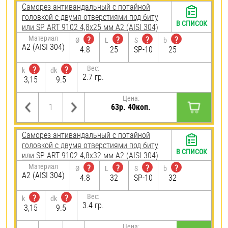
Саморез антивандальный с потайной
головкой с двумя отверстиями под биту
В СПИСОК
или SP ART 9102 4,8х25 мм А2 (AISI 304)
Материал
?
?
?
?
Ø
L
S
b
А2 (AISI 304)
4.8
25
SP-10
25
Вес:
?
?
k
dk
2.7 гр.
3,15
9.5
Цена:
63р. 40коп.
Саморез антивандальный с потайной
головкой с двумя отверстиями под биту
В СПИСОК
или SP ART 9102 4,8х32 мм А2 (AISI 304)
Материал
?
?
?
?
Ø
L
S
b
А2 (AISI 304)
4.8
32
SP-10
32
Вес:
?
?
k
dk
3.4 гр.
3,15
9.5
Цена: