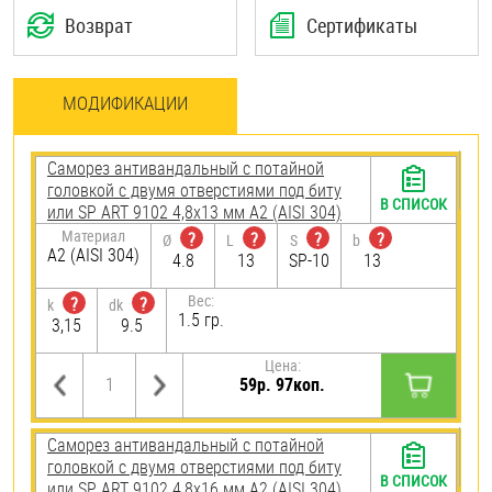
Возврат
Сертификаты
МОДИФИКАЦИИ
Саморез антивандальный с потайной
головкой с двумя отверстиями под биту
В СПИСОК
или SP ART 9102 4,8х13 мм А2 (AISI 304)
Материал
?
?
?
?
Ø
L
S
b
А2 (AISI 304)
4.8
13
SP-10
13
Вес:
?
?
k
dk
1.5 гр.
3,15
9.5
Цена:
59р. 97коп.
Саморез антивандальный с потайной
головкой с двумя отверстиями под биту
В СПИСОК
или SP ART 9102 4,8х16 мм А2 (AISI 304)