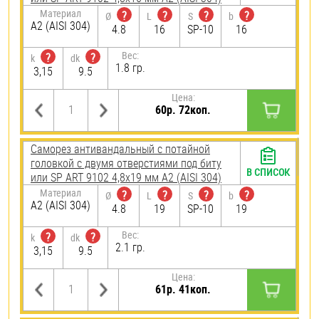
Материал
?
?
?
?
Ø
L
S
b
А2 (AISI 304)
4.8
16
SP-10
16
Вес:
?
?
k
dk
1.8 гр.
3,15
9.5
Цена:
60р. 72коп.
Саморез антивандальный с потайной
головкой с двумя отверстиями под биту
В СПИСОК
или SP ART 9102 4,8х19 мм А2 (AISI 304)
Материал
?
?
?
?
Ø
L
S
b
А2 (AISI 304)
4.8
19
SP-10
19
Вес:
?
?
k
dk
2.1 гр.
3,15
9.5
Цена:
61р. 41коп.