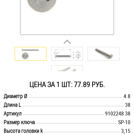
Оснастка и аксессуары для яхт
Пробки
Саморезы и шурупы
Стопорные кольца
ЦЕНА ЗА 1 ШТ: 77.89 РУБ.
Такелаж
.............................................................................................................
Диаметр Ø
4.8
Хомуты
.............................................................................................................
Длина L
38
.............................................................................................................
Артикул
9102248 38
Шайбы
.............................................................................................................
Размер ключа
SP-10
Шпильки
.............................................................................................................
Высота головки k
3,15