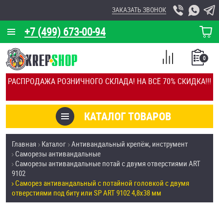
ЗАКАЗАТЬ ЗВОНОК
+7 (499) 673-00-94
КОРЗИНА
О КОМПАНИИ
0
СПИСОК
КАЛЬКУЛЯТОР
СРАВНЕНИЕ
РАСПРОДАЖА РОЗНИЧНОГО СКЛАДА! НА ВСЁ 70% СКИДКА!!!
ПОКУПОК
ОТЗЫВЫ
КАТАЛОГ ТОВАРОВ
КЛИЕНТЫ
Товары со скидкой
Главная
Каталог
Антивандальный крепёж, инструмент
УСЛУГИ
Саморезы антивандальные
Анкеры
Саморезы антивандальные потай с двумя отверстиями ART
СКИДКИ
9102
Антивандальный крепёж, инструмент
Саморез антивандальный с потайной головкой с двумя
ОПТ
отверстиями под биту или SP ART 9102 4,8х38 мм
ПОКУПАТЕЛЯМ
Болты и винты