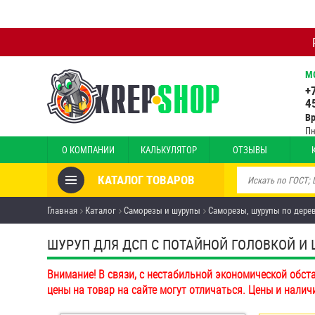
М
+
4
В
Пн
О КОМПАНИИ
КАЛЬКУЛЯТОР
ОТЗЫВЫ
КАТАЛОГ ТОВАРОВ
Товары со скидкой
Главная
Каталог
Саморезы и шурупы
Саморезы, шурупы по дере
Анкеры
ШУРУП ДЛЯ ДСП С ПОТАЙНОЙ ГОЛОВКОЙ И Ш
Антивандальный крепёж,
Внимание! В связи, с нестабильной экономической обст
инструмент
цены на товар на сайте могут отличаться. Цены и налич
Болты и винты