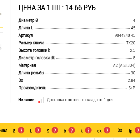
ЦЕНА ЗА 1 ШТ: 14.66 РУБ.
.................................................................................................................................
Диаметр Ø
4
.................................................................................................................................
Длина L
45
.................................................................................................................................
Артикул
9044240 45
.................................................................................................................................
Размер ключа
TX20
.................................................................................................................................
Высота головки k
2.5
.................................................................................................................................
Диаметр головки dk
8
.................................................................................................................................
Материал
А2 (AISI 304)
.................................................................................................................................
Длина резьбы
30
.................................................................................................................................
Ds
2.84
.................................................................................................................................
Производитель
S+P
Наличие:
Доставка с оптового склада от 1 дня
риал
?
?
?
?
?
?
Ds
?
Ø
L
S
b
k
dk
lp