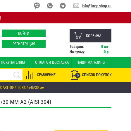
info@krep-shop.ru
!
ВОЙТИ
КОРЗИНА
РЕГИСТРАЦИЯ
Товаров:
0
шт.
На сумму:
0
р.
ПОКУПАТЕЛЯМ
ОПЛАТА И ДОСТАВКА
НАШИ МАГАЗИНЫ
СРАВНЕНИЕ
СПИСОК ПОКУПОК
0
 ART 9044 TORX 4х45/30 мм
0 ММ А2 (AISI 304)