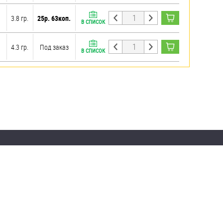
3.8 гр.
25р. 63коп.
В СПИСОК
4.3 гр.
Под заказ
В СПИСОК