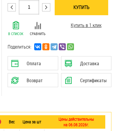
КУПИТЬ
.......................................................................
Купить в 1 клик
.......................................................................
.......................................................................
В СПИСОК
СРАВНИТЬ
.......................................................................
.......................................................................
Поделиться:
.......................................................................
.......................................................................
Оплата
Доставка
.......................................................................
.......................................................................
Возврат
Сертификаты
.......................................................................
Цены действительны
Вес
Цена за шт
на 06.08.2026г.