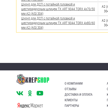
Шуруп для ДСП с потайной головкой и
А2 (
шестирадиусным шлицем TX ART 9044 TORX 4х70/50
30
мм А2 (AISI 304)
Шуруп для ДСП с потайной головкой и
А2 (
шестирадиусным шлицем TX ART 9044 TORX 4х80/60
30
мм А2 (AISI 304)
О КОМПАНИИ
ОТЗЫВЫ
ДОСТАВКА И ОПЛАТА
КЛИЕНТЫ
ПАРТНЕРЫ