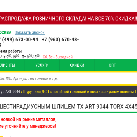
РАСПРОДАЖА РОЗНИЧНОГО СКЛАДА! НА ВСЁ 70% СКИДКА!!
ОСКВА
Заказать звонок
7 (499) 673-00-94
+7 (963) 670-48-
5
ремя работы
00
00
00
00
-Чт 9
-19
Пт 9
-18
Сб, Вс - Выходной
КЛИЕНТЫ
УСЛУГИ
СКИДКИ
ОПТ
ву
ART 9044
Шуруп для ДСП с потайной головкой и шестирадиусным шлицем TX
ЕСТИРАДИУСНЫМ ШЛИЦЕМ TX ART 9044 TORX 4Х45/3
ановкой на рынке металлов,
ие уточняйте у менеджеров!