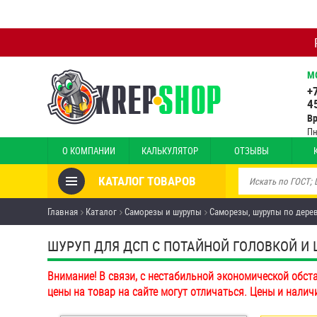
М
+
4
В
Пн
О КОМПАНИИ
КАЛЬКУЛЯТОР
ОТЗЫВЫ
КАТАЛОГ ТОВАРОВ
Товары со скидкой
Главная
Каталог
Саморезы и шурупы
Саморезы, шурупы по дере
Анкеры
ШУРУП ДЛЯ ДСП С ПОТАЙНОЙ ГОЛОВКОЙ И Ш
Антивандальный крепёж,
Внимание! В связи, с нестабильной экономической обст
инструмент
цены на товар на сайте могут отличаться. Цены и налич
Болты и винты