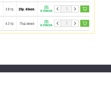
3.8 гр.
25р. 63коп.
В СПИСОК
4.3 гр.
Под заказ
В СПИСОК