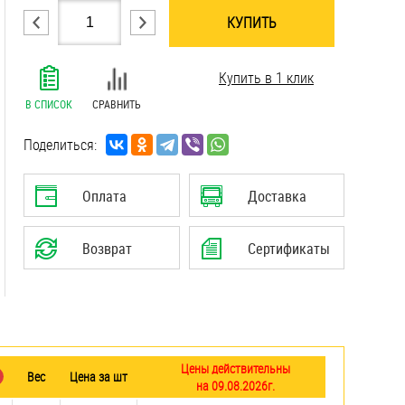
КУПИТЬ
.......................................................................
Купить в 1 клик
.......................................................................
.......................................................................
В СПИСОК
СРАВНИТЬ
.......................................................................
.......................................................................
Поделиться:
.......................................................................
.......................................................................
Оплата
Доставка
.......................................................................
.......................................................................
Возврат
Сертификаты
.......................................................................
Цены действительны
Вес
Цена за шт
на 09.08.2026г.