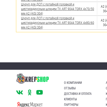
Шуруп для ДСП с потайной головкой и
А2 (
шестирадиусным шлицем TX ART 9044 TORX 4х70/50
30
мм А2 (AISI 304)
Шуруп для ДСП с потайной головкой и
А2 (
шестирадиусным шлицем TX ART 9044 TORX 4х80/60
30
мм А2 (AISI 304)
О КОМПАНИИ
ОТЗЫВЫ
ДОСТАВКА И ОПЛАТА
КЛИЕНТЫ
ПАРТНЕРЫ