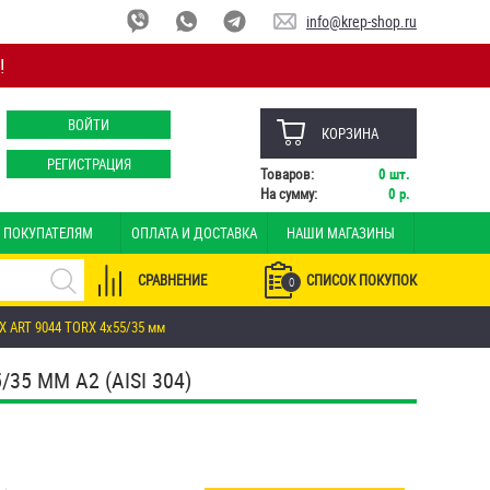
info@krep-shop.ru
!
ВОЙТИ
КОРЗИНА
РЕГИСТРАЦИЯ
Товаров:
0
шт.
На сумму:
0
р.
ПОКУПАТЕЛЯМ
ОПЛАТА И ДОСТАВКА
НАШИ МАГАЗИНЫ
СРАВНЕНИЕ
СПИСОК ПОКУПОК
0
 ART 9044 TORX 4х55/35 мм
5 ММ А2 (AISI 304)