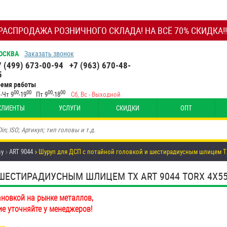
РАСПРОДАЖА РОЗНИЧНОГО СКЛАДА! НА ВСЁ 70% СКИДКА!!
ОСКВА
Заказать звонок
7 (499) 673-00-94
+7 (963) 670-48-
5
ремя работы
00
00
00
00
-Чт 9
-19
Пт 9
-18
Сб, Вс - Выходной
КЛИЕНТЫ
УСЛУГИ
СКИДКИ
ОПТ
ву
ART 9044
Шуруп для ДСП с потайной головкой и шестирадиусным шлицем TX
ЕСТИРАДИУСНЫМ ШЛИЦЕМ TX ART 9044 TORX 4Х55/3
ановкой на рынке металлов,
ие уточняйте у менеджеров!