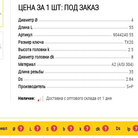
ЦЕНА ЗА 1 ШТ: ПОД ЗАКАЗ
.................................................................................................................................
Диаметр Ø
4
.................................................................................................................................
Длина L
55
.................................................................................................................................
Артикул
9044240 55
.................................................................................................................................
Размер ключа
TX20
.................................................................................................................................
Высота головки k
2.5
.................................................................................................................................
Диаметр головки dk
8
.................................................................................................................................
Материал
А2 (AISI 304)
.................................................................................................................................
Длина резьбы
35
.................................................................................................................................
Ds
2.84
.................................................................................................................................
Производитель
S+P
Наличие:
Доставка с оптового склада от 1 дня
риал
?
?
?
?
?
?
Ds
?
Ø
L
S
b
k
dk
lp