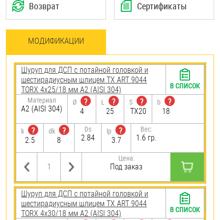
Возврат
Сертификаты
МОДИФИКАЦИИ
Шуруп для ДСП с потайной головкой и
шестирадиусным шлицем TX ART 9044
В СПИСОК
TORX 4х25/18 мм А2 (AISI 304)
Материал
?
?
?
?
Ø
L
S
b
А2 (AISI 304)
4
25
TX20
18
Ds
Вес:
?
?
?
k
dk
lp
2.84
1.6 гр.
2.5
8
3.7
Цена:
Под заказ
Шуруп для ДСП с потайной головкой и
шестирадиусным шлицем TX ART 9044
В СПИСОК
TORX 4х30/18 мм А2 (AISI 304)