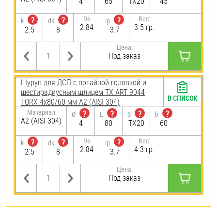
4
65
TX20
45
Ds
Вес:
?
?
?
k
dk
lp
2.84
3.5 гр.
2.5
8
3.7
Цена:
Под заказ
Шуруп для ДСП с потайной головкой и
шестирадиусным шлицем TX ART 9044
В СПИСОК
TORX 4х80/60 мм А2 (AISI 304)
Материал
?
?
?
?
Ø
L
S
b
А2 (AISI 304)
4
80
TX20
60
Ds
Вес:
?
?
?
k
dk
lp
2.84
4.3 гр.
2.5
8
3.7
Цена:
Под заказ