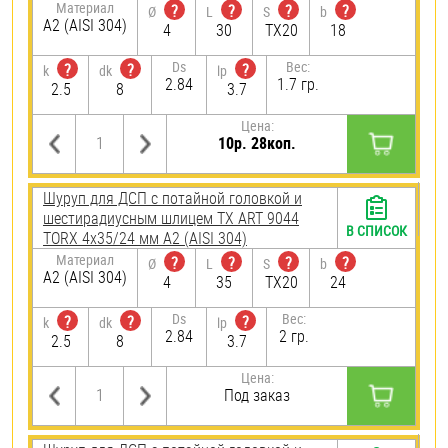
Материал
?
?
?
?
Ø
L
S
b
А2 (AISI 304)
4
30
TX20
18
Ds
Вес:
?
?
?
k
dk
lp
2.84
1.7 гр.
2.5
8
3.7
Цена:
10р. 28коп.
Шуруп для ДСП с потайной головкой и
шестирадиусным шлицем TX ART 9044
В СПИСОК
TORX 4х35/24 мм А2 (AISI 304)
Материал
?
?
?
?
Ø
L
S
b
А2 (AISI 304)
4
35
TX20
24
Ds
Вес:
?
?
?
k
dk
lp
2.84
2 гр.
2.5
8
3.7
Цена:
Под заказ