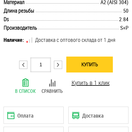
.............................................................................................................
Материал
А2 (AISI 304)
Шплинты
.............................................................................................................
Длина резьбы
50
.............................................................................................................
Ds
2.84
Штифты и пальцы
.............................................................................................................
Производитель
S+P
Наличие:
Доставка с оптового склада от 1 дня
КУПИТЬ
Купить в 1 клик
В СПИСОК
СРАВНИТЬ
Оплата
Доставка