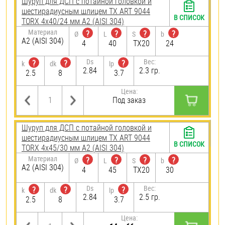
Шуруп для ДСП с потайной головкой и
шестирадиусным шлицем TX ART 9044
В СПИСОК
TORX 4х40/24 мм А2 (AISI 304)
Материал
?
?
?
?
Ø
L
S
b
А2 (AISI 304)
4
40
TX20
24
Ds
Вес:
?
?
?
k
dk
lp
2.84
2.3 гр.
2.5
8
3.7
Цена:
Под заказ
Шуруп для ДСП с потайной головкой и
шестирадиусным шлицем TX ART 9044
В СПИСОК
TORX 4х45/30 мм А2 (AISI 304)
Материал
?
?
?
?
Ø
L
S
b
А2 (AISI 304)
4
45
TX20
30
Ds
Вес:
?
?
?
k
dk
lp
2.84
2.5 гр.
2.5
8
3.7
Цена: