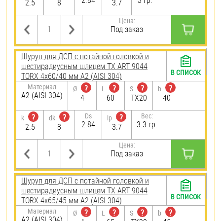
2.84
3 гр.
2.5
8
3.7
Цена:
Под заказ
Шуруп для ДСП с потайной головкой и
шестирадиусным шлицем TX ART 9044
В СПИСОК
TORX 4х60/40 мм А2 (AISI 304)
Материал
?
?
?
?
Ø
L
S
b
А2 (AISI 304)
4
60
TX20
40
Ds
Вес:
?
?
?
k
dk
lp
2.84
3.3 гр.
2.5
8
3.7
Цена:
Под заказ
Шуруп для ДСП с потайной головкой и
шестирадиусным шлицем TX ART 9044
В СПИСОК
TORX 4х65/45 мм А2 (AISI 304)
Материал
?
?
?
?
Ø
L
S
b
А2 (AISI 304)