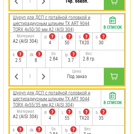
14р. 66коп.
Шуруп для ДСП с потайной головкой и
шестирадиусным шлицем TX ART 9044
В СПИСОК
TORX 4х50/30 мм А2 (AISI 304)
Материал
?
?
?
?
Ø
L
S
b
А2 (AISI 304)
4
50
TX20
30
Ds
Вес:
?
?
?
k
dk
lp
2.84
2.8 гр.
2.5
8
3.7
Цена:
Под заказ
Шуруп для ДСП с потайной головкой и
шестирадиусным шлицем TX ART 9044
В СПИСОК
TORX 4х55/35 мм А2 (AISI 304)
Материал
?
?
?
?
Ø
L
S
b
А2 (AISI 304)
4
55
TX20
35
Ds
Вес:
?
?
?
k
dk
lp