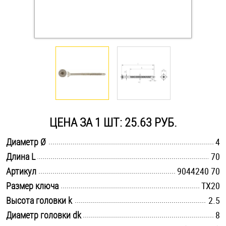
Оснастка и аксессуары для яхт
Пробки
Саморезы и шурупы
Стопорные кольца
ЦЕНА ЗА 1 ШТ: 25.63 РУБ.
.............................................................................................................
Диаметр Ø
4
Такелаж
.............................................................................................................
Длина L
70
.............................................................................................................
Хомуты
Артикул
9044240 70
.............................................................................................................
Размер ключа
TX20
Шайбы
.............................................................................................................
Высота головки k
2.5
.............................................................................................................
Диаметр головки dk
8
Шпильки