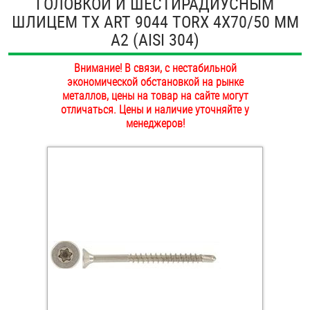
ГОЛОВКОЙ И ШЕСТИРАДИУСНЫМ
ОПЛАТА И ДОСТАВКА
ШЛИЦЕМ TX ART 9044 TORX 4Х70/50 ММ
Втулки
А2 (AISI 304)
НАШИ МАГАЗИНЫ
Гайки
Внимание! В связи, с нестабильной
экономической обстановкой на рынке
Дюбели
металлов, цены на товар на сайте могут
отличаться. Цены и наличие уточняйте у
Дюймовый крепёж
менеджеров!
Заклепки (Гайки-Заклепки)
Инструмент
Крюки, кольца с метрической резьбой
Крюки, кольца с шурупной резьбой