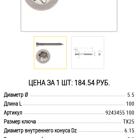
Оснастка и аксессуары для яхт
Пробки
Саморезы и шурупы
Стопорные кольца
ЦЕНА ЗА 1 ШТ: 184.54 РУБ.
Такелаж
.............................................................................................................
Диаметр Ø
5.5
.............................................................................................................
Длина L
100
Хомуты
.............................................................................................................
Артикул
9243455 100
Шайбы
.............................................................................................................
Размер ключа
TX25
.............................................................................................................
Диаметр внутреннего конуса Dz
6.15
Шпильки