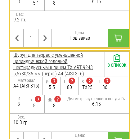
8
6.15
5.1
8
Вес:
9.2 гр.
Цена:
Под заказ
Шуруп для террас с уменьшенной
цилиндрической головкой,
В СПИСОК
шестирадиусным шлицем TX ART 9243
5,5х80/36 мм (нерж.) A4 (AISI 316)
Материал
?
?
?
?
Ø
L
S
b
A4 (AISI 316)
5.5
80
TX25
36
b1
Диаметр внутреннего конуса Dz
?
?
k
dk
8
6.15
5.1
8
Вес:
10.3 гр.
Цена: