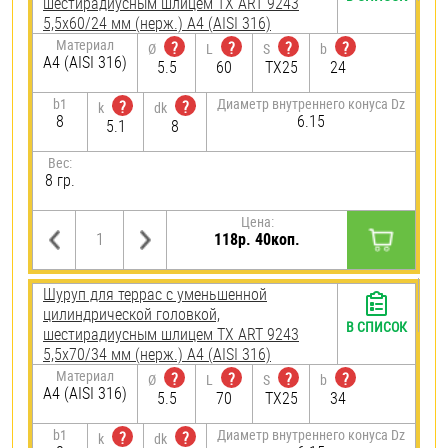
шестирадиусным шлицем TX ART 9243
5,5х60/24 мм (нерж.) A4 (AISI 316)
Материал
?
?
?
?
Ø
L
S
b
A4 (AISI 316)
5.5
60
TX25
24
b1
Диаметр внутреннего конуса Dz
?
?
k
dk
8
6.15
5.1
8
Вес:
8 гр.
Цена:
118р. 40коп.
Шуруп для террас с уменьшенной
цилиндрической головкой,
В СПИСОК
шестирадиусным шлицем TX ART 9243
5,5х70/34 мм (нерж.) A4 (AISI 316)
Материал
?
?
?
?
Ø
L
S
b
A4 (AISI 316)
5.5
70
TX25
34
b1
Диаметр внутреннего конуса Dz
?
?
k
dk