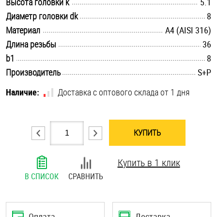
.............................................................................................................
Высота головки k
5.1
Шплинты
.............................................................................................................
Диаметр головки dk
8
.............................................................................................................
Материал
A4 (AISI 316)
Штифты и пальцы
.............................................................................................................
Длина резьбы
36
.............................................................................................................
b1
8
.............................................................................................................
Производитель
S+P
Наличие:
Доставка с оптового склада от 1 дня
КУПИТЬ
Купить в 1 клик
В СПИСОК
СРАВНИТЬ
Оплата
Доставка