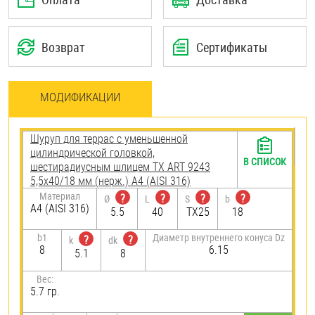
Возврат
Сертификаты
МОДИФИКАЦИИ
Шуруп для террас с уменьшенной
цилиндрической головкой,
В СПИСОК
шестирадиусным шлицем TX ART 9243
5,5х40/18 мм (нерж.) A4 (AISI 316)
Материал
?
?
?
?
Ø
L
S
b
A4 (AISI 316)
5.5
40
TX25
18
b1
Диаметр внутреннего конуса Dz
?
?
k
dk
8
6.15
5.1
8
Вес:
5.7 гр.