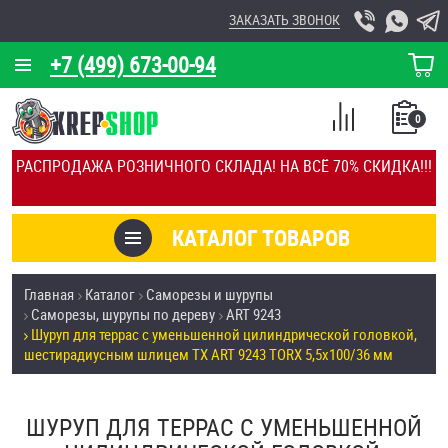
ЗАКАЗАТЬ ЗВОНОК
+7 (499) 673-00-94
КОРЗИНА
О КОМПАНИИ
0
СПИСОК
КАЛЬКУЛЯТОР
СРАВНЕНИЕ
РАСПРОДАЖА РОЗНИЧНОГО СКЛАДА! НА ВСЁ 70% СКИДКА!!!
ПОКУПОК
ОТЗЫВЫ
КАТАЛОГ ТОВАРОВ
КЛИЕНТЫ
Товары со скидкой
Главная
Каталог
Саморезы и шурупы
УСЛУГИ
Саморезы, шурупы по дереву
ART 9243
Анкеры
Шуруп для террас с уменьшенной цилиндрической головкой,
СКИДКИ
шестирадиусным шлицем TX ART 9243 TORX 5,5х100/36 мм
Антивандальный крепёж, инструмент
ОПТ
ШУРУП ДЛЯ ТЕРРАС С УМЕНЬШЕННОЙ
ПОКУПАТЕЛЯМ
Болты и винты