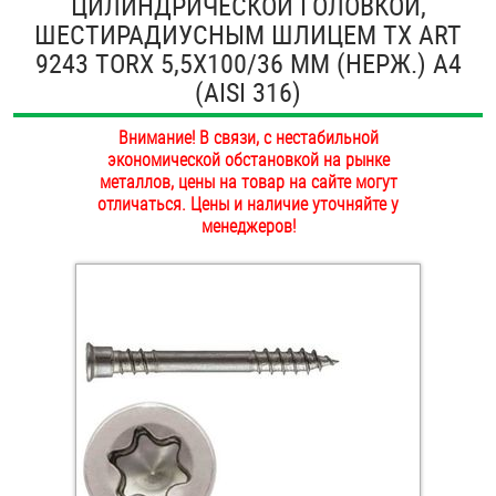
ЦИЛИНДРИЧЕСКОЙ ГОЛОВКОЙ,
ОПЛАТА И ДОСТАВКА
ШЕСТИРАДИУСНЫМ ШЛИЦЕМ TX ART
Втулки
9243 TORX 5,5Х100/36 ММ (НЕРЖ.) A4
НАШИ МАГАЗИНЫ
(AISI 316)
Гайки
Внимание! В связи, с нестабильной
Дюбели
экономической обстановкой на рынке
металлов, цены на товар на сайте могут
Дюймовый крепёж
отличаться. Цены и наличие уточняйте у
менеджеров!
Заклепки (Гайки-Заклепки)
Инструмент
Крюки, кольца с метрической резьбой
Крюки, кольца с шурупной резьбой