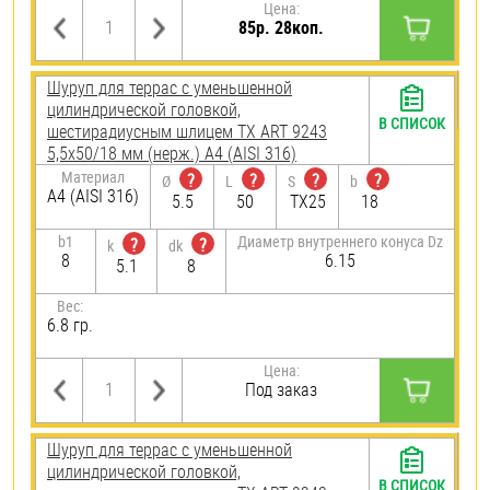
Цена:
85р. 28коп.
Шуруп для террас с уменьшенной
цилиндрической головкой,
В СПИСОК
шестирадиусным шлицем TX ART 9243
5,5х50/18 мм (нерж.) A4 (AISI 316)
Материал
?
?
?
?
Ø
L
S
b
A4 (AISI 316)
5.5
50
TX25
18
b1
Диаметр внутреннего конуса Dz
?
?
k
dk
8
6.15
5.1
8
Вес:
6.8 гр.
Цена:
Под заказ
Шуруп для террас с уменьшенной
цилиндрической головкой,
В СПИСОК