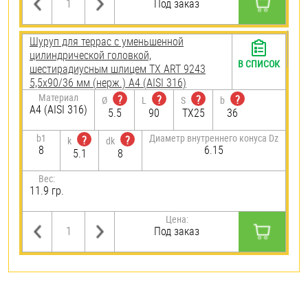
Под заказ
Шуруп для террас с уменьшенной
цилиндрической головкой,
В СПИСОК
шестирадиусным шлицем TX ART 9243
5,5х90/36 мм (нерж.) A4 (AISI 316)
Материал
?
?
?
?
Ø
L
S
b
A4 (AISI 316)
5.5
90
TX25
36
b1
Диаметр внутреннего конуса Dz
?
?
k
dk
8
6.15
5.1
8
Вес:
11.9 гр.
Цена:
Под заказ