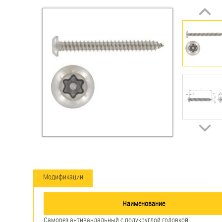
Втулки
Гайки
Дюбели
Дюймовый крепёж
Заклепки (Гайки-Заклепки)
Инструмент
Крюки, кольца с
метрической резьбой
Модификации
Крюки, кольца с шурупной
резьбой
Наименование
Оснастка и аксессуары для
Саморез антивандальный с полукруглой головкой,