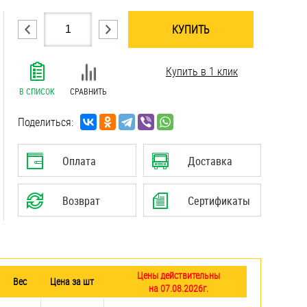
КУПИТЬ
.......................................................................
Купить в 1 клик
.......................................................................
.......................................................................
В СПИСОК
СРАВНИТЬ
.......................................................................
.......................................................................
Поделиться:
.......................................................................
.......................................................................
Оплата
Доставка
.......................................................................
.......................................................................
Возврат
Сертификаты
Цены действительны
Вес
Цена за шт
на 07.08.2026г.