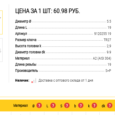
ЦЕНА ЗА 1 ШТ: 60.98 РУБ.
.................................................................................................................................
Диаметр Ø
5.5
.................................................................................................................................
Длина L
19
.................................................................................................................................
Артикул
9120255 19
.................................................................................................................................
Размер ключа
TR27
.................................................................................................................................
Высота головки k
2,9
.................................................................................................................................
Диаметр головки dk
9.9
.................................................................................................................................
Материал
А2 (AISI 304)
.................................................................................................................................
Длина резьбы
19
.................................................................................................................................
Производитель
S+P
Наличие:
Доставка с оптового склада от 1 дня
Материал
?
?
?
?
?
?
Ø
L
S
b
k
dk