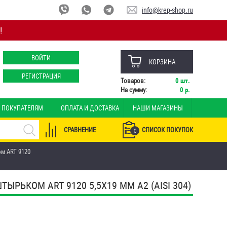
info@krep-shop.ru
!
ВОЙТИ
КОРЗИНА
РЕГИСТРАЦИЯ
Товаров:
0
шт.
На сумму:
0
р.
ПОКУПАТЕЛЯМ
ОПЛАТА И ДОСТАВКА
НАШИ МАГАЗИНЫ
СРАВНЕНИЕ
СПИСОК ПОКУПОК
0
м ART 9120
ЬКОМ ART 9120 5,5Х19 ММ А2 (AISI 304)