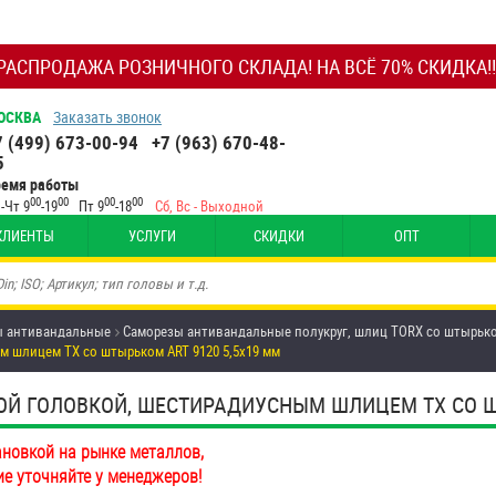
РАСПРОДАЖА РОЗНИЧНОГО СКЛАДА! НА ВСЁ 70% СКИДКА!!
ОСКВА
Заказать звонок
7 (499) 673-00-94
+7 (963) 670-48-
5
ремя работы
00
00
00
00
-Чт 9
-19
Пт 9
-18
Сб, Вс - Выходной
КЛИЕНТЫ
УСЛУГИ
СКИДКИ
ОПТ
ы антивандальные
Саморезы антивандальные полукруг, шлиц TORX со штырько
м шлицем TX со штырьком ART 9120 5,5х19 мм
 ГОЛОВКОЙ, ШЕСТИРАДИУСНЫМ ШЛИЦЕМ TX СО ШТЫР
ановкой на рынке металлов,
ие уточняйте у менеджеров!