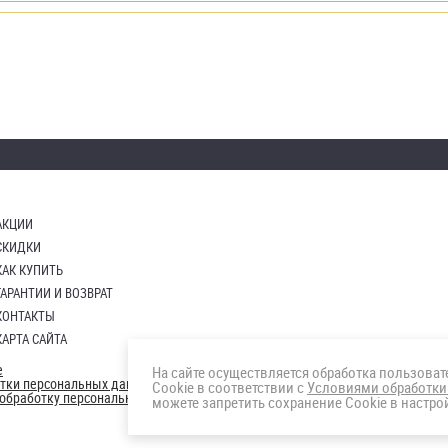
АКЦИИ
СКИДКИ
КАК КУПИТЬ
ГАРАНТИИ И ВОЗВРАТ
КОНТАКТЫ
КАРТА САЙТА
е
На сайте осуществляется обработка пользова
отки персональных данных
Cookie в соответствии с
Условиями обработки
а обработку персональных данны
можете запретить сохранение Cookie в настрой