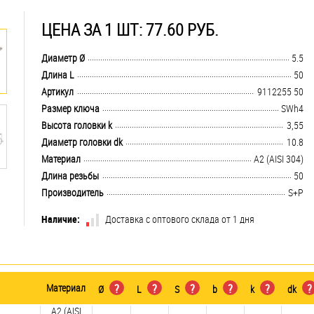
ЦЕНА ЗА 1 ШТ: 77.60 РУБ.
.................................................................................................................................
Диаметр Ø
5.5
.................................................................................................................................
Длина L
50
.................................................................................................................................
Артикул
9112255 50
.................................................................................................................................
Размер ключа
SWh4
.................................................................................................................................
Высота головки k
3,55
.................................................................................................................................
Диаметр головки dk
10.8
.................................................................................................................................
Материал
А2 (AISI 304)
.................................................................................................................................
Длина резьбы
50
.................................................................................................................................
Производитель
S+P
Наличие:
Доставка с оптового склада от 1 дня
Материал
?
?
?
?
?
?
Ø
L
S
b
k
dk
А2 (AISI