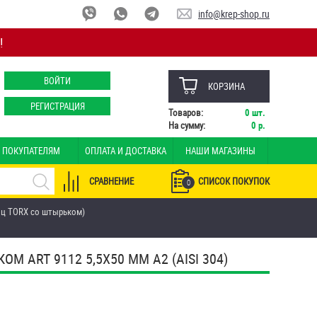
info@krep-shop.ru
!
ВОЙТИ
КОРЗИНА
РЕГИСТРАЦИЯ
Товаров:
0
шт.
На сумму:
0
р.
ПОКУПАТЕЛЯМ
ОПЛАТА И ДОСТАВКА
НАШИ МАГАЗИНЫ
СРАВНЕНИЕ
СПИСОК ПОКУПОК
0
иц TORX со штырьком)
ART 9112 5,5Х50 ММ А2 (AISI 304)