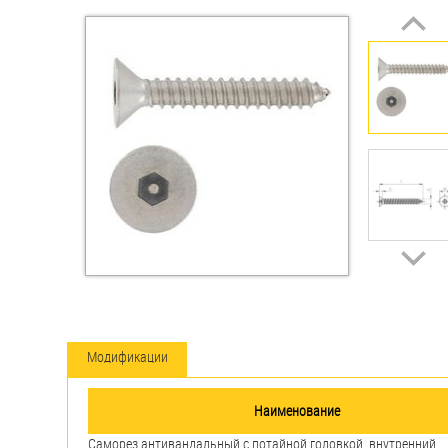
Втулки
Гайки
Дюбели
Дюймовый крепёж
Заклепки (Гайки-Заклепки)
Инструмент
Крюки, кольца с
метрической резьбой
Модификации
Крюки, кольца с шурупной
резьбой
Наименование
Оснастка и аксессуары для
Саморез антивандальный с потайной головкой, внутренний