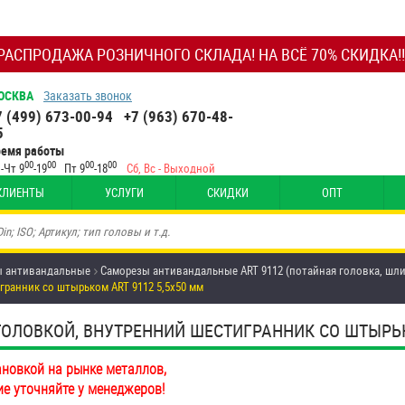
РАСПРОДАЖА РОЗНИЧНОГО СКЛАДА! НА ВСЁ 70% СКИДКА!!
ОСКВА
Заказать звонок
7 (499) 673-00-94
+7 (963) 670-48-
5
ремя работы
00
00
00
00
-Чт 9
-19
Пт 9
-18
Сб, Вс - Выходной
КЛИЕНТЫ
УСЛУГИ
СКИДКИ
ОПТ
ы антивандальные
Саморезы антивандальные ART 9112 (потайная головка, шл
ранник со штырьком ART 9112 5,5х50 мм
ОВКОЙ, ВНУТРЕННИЙ ШЕСТИГРАННИК СО ШТЫРЬКОМ 
ановкой на рынке металлов,
ие уточняйте у менеджеров!