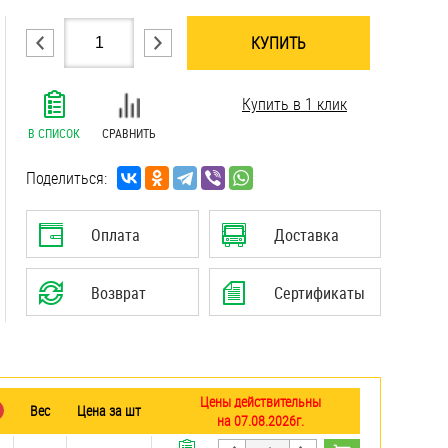
КУПИТЬ
.......................................................................
Купить в 1 клик
.......................................................................
.......................................................................
В СПИСОК
СРАВНИТЬ
.......................................................................
.......................................................................
Поделиться:
.......................................................................
.......................................................................
Оплата
Доставка
.......................................................................
.......................................................................
Возврат
Сертификаты
Цены действительны
Вес
Цена за шт
на 07.08.2026г.