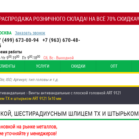
РАСПРОДАЖА РОЗНИЧНОГО СКЛАДА! НА ВСЁ 70% СКИДКА!!
ОСКВА
Заказать звонок
7 (499) 673-00-94
+7 (963) 670-48-
5
ремя работы
00
00
00
00
-Чт 9
-19
Пт 9
-18
Сб, Вс - Выходной
КЛИЕНТЫ
УСЛУГИ
СКИДКИ
ОПТ
нтивандальные
Винты антивандальные с плоской головкой ART 9121
м TX и штырьком ART 9121 5х10 мм
ОЙ, ШЕСТИРАДИУСНЫМ ШЛИЦЕМ TX И ШТЫРЬКОМ ART
ановкой на рынке металлов,
ие уточняйте у менеджеров!