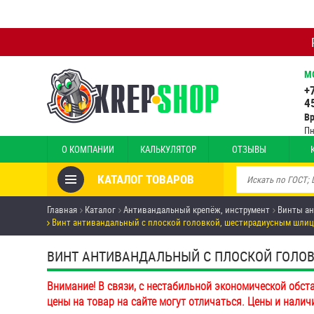
М
+
4
В
Пн
О КОМПАНИИ
КАЛЬКУЛЯТОР
ОТЗЫВЫ
КАТАЛОГ ТОВАРОВ
Товары со скидкой
Главная
Каталог
Антивандальный крепёж, инструмент
Винты а
Винт антивандальный с плоской головкой, шестирадиусным шлице
Анкеры
ВИНТ АНТИВАНДАЛЬНЫЙ С ПЛОСКОЙ ГОЛОВК
Антивандальный крепёж,
инструмент
Внимание! В связи, с нестабильной экономической обст
цены на товар на сайте могут отличаться. Цены и налич
Болты и винты