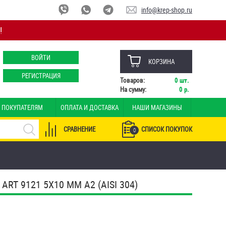
info@krep-shop.ru
!
ВОЙТИ
КОРЗИНА
РЕГИСТРАЦИЯ
Товаров:
0
шт.
На сумму:
0
р.
ПОКУПАТЕЛЯМ
ОПЛАТА И ДОСТАВКА
НАШИ МАГАЗИНЫ
СРАВНЕНИЕ
СПИСОК ПОКУПОК
0
 9121 5Х10 ММ А2 (AISI 304)