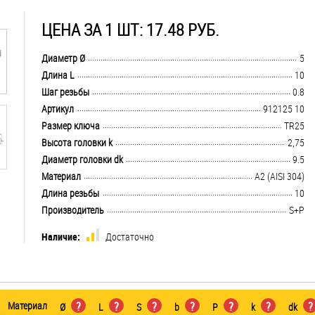
ЦЕНА ЗА 1 ШТ: 17.48 РУБ.
.................................................................................................................................
Диаметр Ø
5
.................................................................................................................................
Длина L
10
.................................................................................................................................
Шаг резьбы
0.8
.................................................................................................................................
Артикул
912125 10
.................................................................................................................................
Размер ключа
TR25
.................................................................................................................................
Высота головки k
2,75
.................................................................................................................................
Диаметр головки dk
9.5
.................................................................................................................................
Материал
А2 (AISI 304)
.................................................................................................................................
Длина резьбы
10
.................................................................................................................................
Производитель
S+P
Наличие:
Достаточно
Материал
?
?
?
?
?
?
?
Ø
L
S
b
P
k
dk