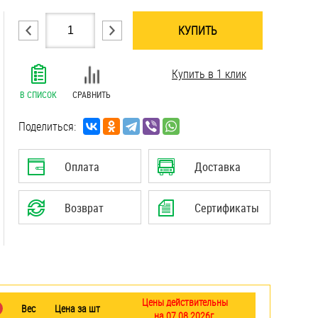
КУПИТЬ
.......................................................................
Купить в 1 клик
.......................................................................
.......................................................................
В СПИСОК
СРАВНИТЬ
.......................................................................
.......................................................................
Поделиться:
.......................................................................
.......................................................................
Оплата
Доставка
.......................................................................
.......................................................................
Возврат
Сертификаты
.......................................................................
Цены действительны
Вес
Цена за шт
на 07.08.2026г.