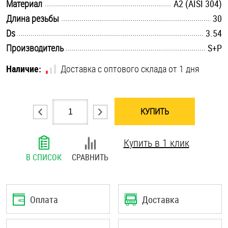
.............................................................................................................
Материал
А2 (AISI 304)
Шплинты
.............................................................................................................
Длина резьбы
30
.............................................................................................................
Ds
3.54
Штифты и пальцы
.............................................................................................................
Производитель
S+P
Наличие:
Доставка с оптового склада от 1 дня
КУПИТЬ
Купить в 1 клик
В СПИСОК
СРАВНИТЬ
Оплата
Доставка