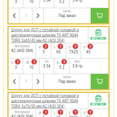
3.54
5.4 гр.
3
10
5.2
Цена:
Под заказ
Шуруп для ДСП с потайной головкой и
шестирадиусным шлицем TX ART 9044
В СПИСОК
TORX 5х65/45 мм А2 (AISI 304)
Материал
?
?
?
?
Ø
L
S
b
А2 (AISI 304)
5
65
TX25
45
Ds
Вес:
?
?
?
k
dk
lp
3.54
5.8 гр.
3
10
5.2
Цена:
Под заказ
Шуруп для ДСП с потайной головкой и
шестирадиусным шлицем TX ART 9044
В СПИСОК
TORX 5х70/50 мм А2 (AISI 304)
Материал
?
?
?
?
Ø
L
S
b
А2 (AISI 304)