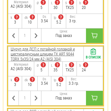
Материал
?
?
?
?
Ø
L
S
b
А2 (AISI 304)
5
30
TX25
20
Ds
Вес:
?
?
?
k
dk
lp
3.54
3 гр.
3
10
5.2
Цена:
Под заказ
Шуруп для ДСП с потайной головкой и
шестирадиусным шлицем TX ART 9044
В СПИСОК
TORX 5х35/24 мм А2 (AISI 304)
Материал
?
?
?
?
Ø
L
S
b
А2 (AISI 304)
5
35
TX25
24
Ds
Вес:
?
?
?
k
dk
lp
3.54
3.3 гр.
3
10
5.2
Цена:
Под заказ