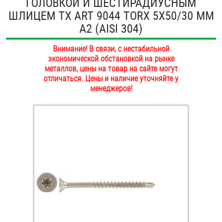
ГОЛОВКОЙ И ШЕСТИРАДИУСНЫМ
ОПЛАТА И ДОСТАВКА
ШЛИЦЕМ TX ART 9044 TORX 5Х50/30 ММ
Втулки
А2 (AISI 304)
НАШИ МАГАЗИНЫ
Гайки
Внимание! В связи, с нестабильной
экономической обстановкой на рынке
Дюбели
металлов, цены на товар на сайте могут
отличаться. Цены и наличие уточняйте у
Дюймовый крепёж
менеджеров!
Заклепки (Гайки-Заклепки)
Инструмент
Крюки, кольца с метрической резьбой
Крюки, кольца с шурупной резьбой