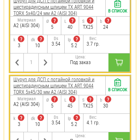
Шуруп для ДСП с потайной головкой и
шестирадиусным шлицем TX ART 9044
В СПИСОК
TORX 5х40/24 мм А2 (AISI 304)
Материал
?
?
?
?
Ø
L
S
b
А2 (AISI 304)
5
40
TX25
24
Ds
Вес:
?
?
?
k
dk
lp
3.54
3.7 гр.
3
10
5.2
Цена:
Под заказ
Шуруп для ДСП с потайной головкой и
шестирадиусным шлицем TX ART 9044
В СПИСОК
TORX 5х45/30 мм А2 (AISI 304)
Материал
?
?
?
?
Ø
L
S
b
А2 (AISI 304)
5
45
TX25
30
Ds
Вес:
?
?
?
k
dk
lp
3.54
4.1 гр.
3
10
5.2
Цена: