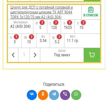
Шуруп для ДСП с потайной головкой и
шестирадиусным шлицем TX ART 9044
В СПИСОК
TORX 5х120/70 мм А2 (AISI 304)
Материал
?
?
?
?
Ø
L
S
b
А2 (AISI 304)
5
120
TX25
70
Ds
Вес:
?
?
?
k
dk
lp
3.54
11.1 гр.
3
10
5.2
Цена:
Под заказ
Поделиться: