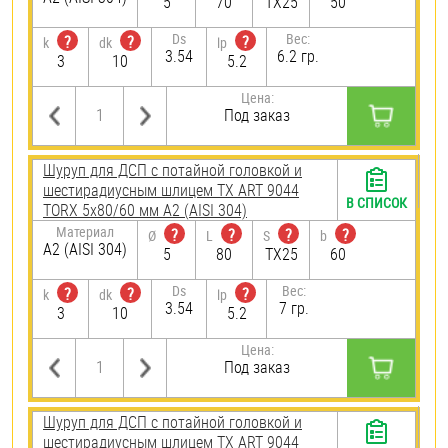
5
70
TX25
50
Ds
Вес:
?
?
?
k
dk
lp
3.54
6.2 гр.
3
10
5.2
Цена:
Под заказ
Шуруп для ДСП с потайной головкой и
шестирадиусным шлицем TX ART 9044
В СПИСОК
TORX 5х80/60 мм А2 (AISI 304)
Материал
?
?
?
?
Ø
L
S
b
А2 (AISI 304)
5
80
TX25
60
Ds
Вес:
?
?
?
k
dk
lp
3.54
7 гр.
3
10
5.2
Цена:
Под заказ
Шуруп для ДСП с потайной головкой и
шестирадиусным шлицем TX ART 9044