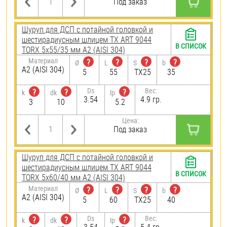
Под заказ
Шуруп для ДСП с потайной головкой и
шестирадиусным шлицем TX ART 9044
В СПИСОК
TORX 5х55/35 мм А2 (AISI 304)
Материал
?
?
?
?
Ø
L
S
b
А2 (AISI 304)
5
55
TX25
35
Ds
Вес:
?
?
?
k
dk
lp
3.54
4.9 гр.
3
10
5.2
Цена:
Под заказ
Шуруп для ДСП с потайной головкой и
шестирадиусным шлицем TX ART 9044
В СПИСОК
TORX 5х60/40 мм А2 (AISI 304)
Материал
?
?
?
?
Ø
L
S
b
А2 (AISI 304)
5
60
TX25
40
Ds
Вес:
?
?
?
k
dk
lp