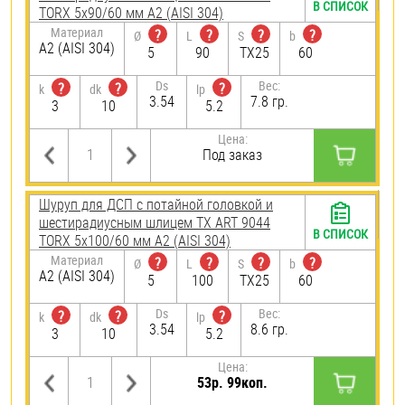
В СПИСОК
TORX 5х90/60 мм А2 (AISI 304)
Материал
?
?
?
?
Ø
L
S
b
А2 (AISI 304)
5
90
TX25
60
Ds
Вес:
?
?
?
k
dk
lp
3.54
7.8 гр.
3
10
5.2
Цена:
Под заказ
Шуруп для ДСП с потайной головкой и
шестирадиусным шлицем TX ART 9044
В СПИСОК
TORX 5х100/60 мм А2 (AISI 304)
Материал
?
?
?
?
Ø
L
S
b
А2 (AISI 304)
5
100
TX25
60
Ds
Вес:
?
?
?
k
dk
lp
3.54
8.6 гр.
3
10
5.2
Цена:
53р. 99коп.