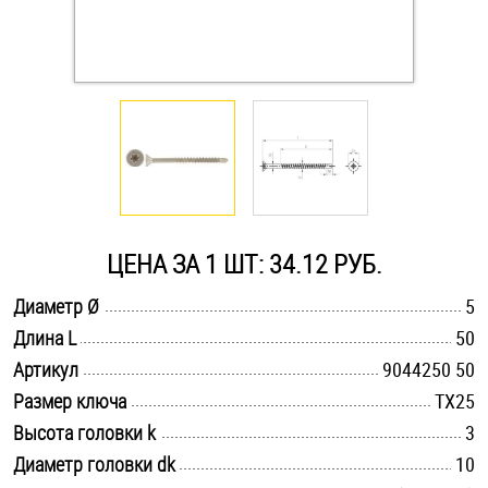
Оснастка и аксессуары для яхт
Пробки
Саморезы и шурупы
Стопорные кольца
ЦЕНА ЗА 1 ШТ: 34.12 РУБ.
.............................................................................................................
Диаметр Ø
5
Такелаж
.............................................................................................................
Длина L
50
.............................................................................................................
Хомуты
Артикул
9044250 50
.............................................................................................................
Размер ключа
TX25
Шайбы
.............................................................................................................
Высота головки k
3
.............................................................................................................
Диаметр головки dk
10
Шпильки