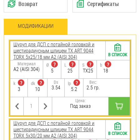
Возврат
Сертификаты
МОДИФИКАЦИИ
Шуруп для ДСП с потайной головкой и
шестирадиусным шлицем TX ART 9044
В СПИСОК
TORX 5х25/18 мм А2 (AISI 304)
Материал
?
?
?
?
Ø
L
S
b
А2 (AISI 304)
5
25
TX25
18
Ds
Вес:
?
?
?
k
dk
lp
3.54
2.5 гр.
3
10
5.2
Цена:
Под заказ
Шуруп для ДСП с потайной головкой и
шестирадиусным шлицем TX ART 9044
В СПИСОК
TORX 5х30/20 мм А2 (AISI 304)