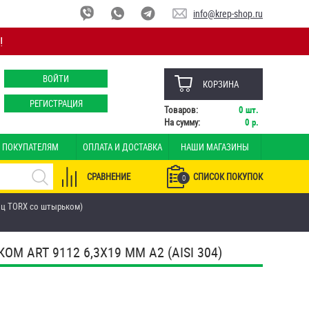
info@krep-shop.ru
!
ВОЙТИ
КОРЗИНА
РЕГИСТРАЦИЯ
Товаров:
0
шт.
На сумму:
0
р.
ПОКУПАТЕЛЯМ
ОПЛАТА И ДОСТАВКА
НАШИ МАГАЗИНЫ
СРАВНЕНИЕ
СПИСОК ПОКУПОК
0
иц TORX со штырьком)
ART 9112 6,3Х19 ММ А2 (AISI 304)