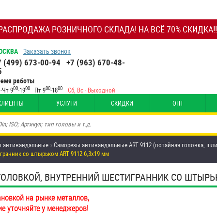
РАСПРОДАЖА РОЗНИЧНОГО СКЛАДА! НА ВСЁ 70% СКИДКА!!
ОСКВА
Заказать звонок
7 (499) 673-00-94
+7 (963) 670-48-
5
ремя работы
00
00
00
00
-Чт 9
-19
Пт 9
-18
Сб, Вс - Выходной
КЛИЕНТЫ
УСЛУГИ
СКИДКИ
ОПТ
ы антивандальные
Саморезы антивандальные ART 9112 (потайная головка, шл
ранник со штырьком ART 9112 6,3х19 мм
ОВКОЙ, ВНУТРЕННИЙ ШЕСТИГРАННИК СО ШТЫРЬКОМ 
ановкой на рынке металлов,
ие уточняйте у менеджеров!