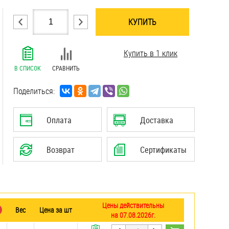
КУПИТЬ
.......................................................................
Купить в 1 клик
.......................................................................
.......................................................................
В СПИСОК
СРАВНИТЬ
.......................................................................
.......................................................................
Поделиться:
.......................................................................
.......................................................................
Оплата
Доставка
.......................................................................
.......................................................................
Возврат
Сертификаты
Цены действительны
Вес
Цена за шт
на 07.08.2026г.