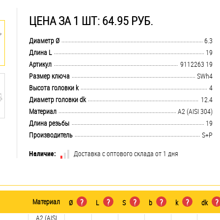
ЦЕНА ЗА 1 ШТ: 64.95 РУБ.
.................................................................................................................................
Диаметр Ø
6.3
.................................................................................................................................
Длина L
19
.................................................................................................................................
Артикул
9112263 19
.................................................................................................................................
Размер ключа
SWh4
.................................................................................................................................
Высота головки k
4
.................................................................................................................................
Диаметр головки dk
12.4
.................................................................................................................................
Материал
А2 (AISI 304)
.................................................................................................................................
Длина резьбы
19
.................................................................................................................................
Производитель
S+P
Наличие:
Доставка с оптового склада от 1 дня
Материал
?
?
?
?
?
?
Ø
L
S
b
k
dk
А2 (AISI