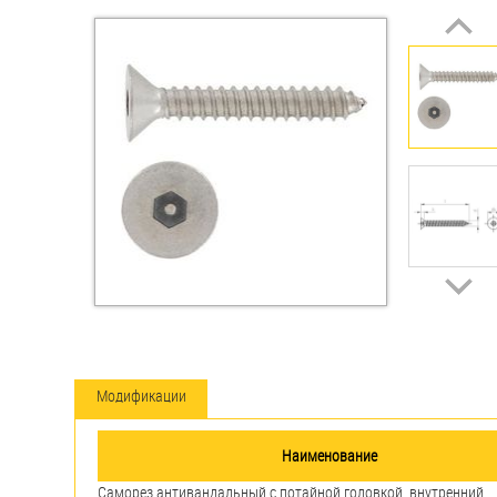
Втулки
Гайки
Дюбели
Дюймовый крепёж
Заклепки (Гайки-Заклепки)
Инструмент
Крюки, кольца с
метрической резьбой
Модификации
Крюки, кольца с шурупной
резьбой
Наименование
Оснастка и аксессуары для
Саморез антивандальный с потайной головкой, внутренний