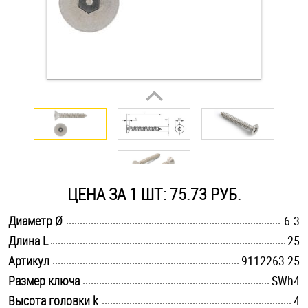
Оснастка и аксессуары для яхт
Пробки
Саморезы и шурупы
Стопорные кольца
ЦЕНА ЗА 1 ШТ: 75.73 РУБ.
Такелаж
.............................................................................................................
Диаметр Ø
6.3
Хомуты
.............................................................................................................
Длина L
25
.............................................................................................................
Артикул
9112263 25
Шайбы
.............................................................................................................
Размер ключа
SWh4
Шпильки
.............................................................................................................
Высота головки k
4