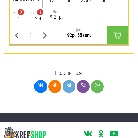
6.3
50
SWh4
50
Вес:
?
?
k
dk
9.2 гр.
4
12.4
Цена:
92р. 55коп.
Поделиться: