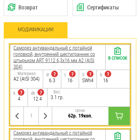
Возврат
Сертификаты
МОДИФИКАЦИИ
Саморез антивандальный с потайной
головкой, внутренний шестигранник со
В СПИСОК
штырьком ART 9112 6,3х16 мм А2 (AISI
304)
Материал
?
?
?
?
Ø
L
S
b
А2 (AISI 304)
6.3
16
SWh4
16
Вес:
?
?
k
dk
3.1 гр.
4
12.4
Цена:
62р. 19коп.
Саморез антивандальный с потайной
головкой, внутренний шестигранник со