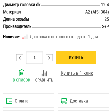
.............................................................................................................
Диаметр головки dk
12.4
Шплинты
.............................................................................................................
Материал
А2 (AISI 304)
Штифты и пальцы
.............................................................................................................
Длина резьбы
25
.............................................................................................................
Производитель
S+P
Наличие:
Доставка с оптового склада от 1 дня
КУПИТЬ
Купить в 1 клик
В СПИСОК
СРАВНИТЬ
Оплата
Доставка