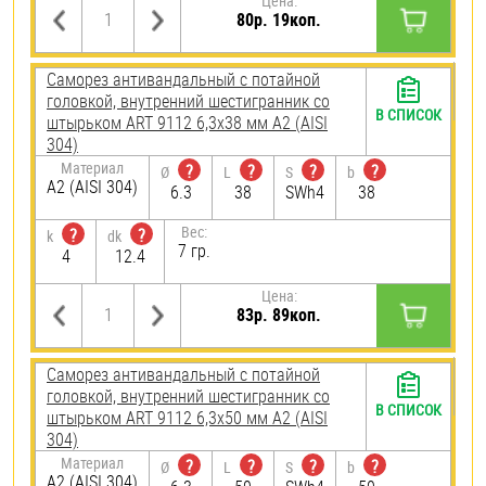
Цена:
80р. 19коп.
Саморез антивандальный с потайной
головкой, внутренний шестигранник со
В СПИСОК
штырьком ART 9112 6,3х38 мм А2 (AISI
304)
Материал
?
?
?
?
Ø
L
S
b
А2 (AISI 304)
6.3
38
SWh4
38
Вес:
?
?
k
dk
7 гр.
4
12.4
Цена:
83р. 89коп.
Саморез антивандальный с потайной
головкой, внутренний шестигранник со
В СПИСОК
штырьком ART 9112 6,3х50 мм А2 (AISI
304)
Материал
?
?
?
?
Ø
L
S
b
А2 (AISI 304)