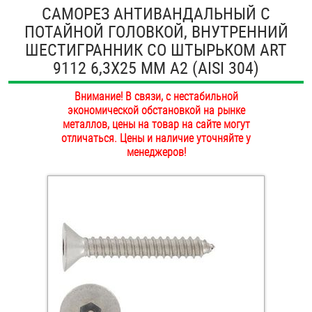
САМОРЕЗ АНТИВАНДАЛЬНЫЙ С
ОПЛАТА И ДОСТАВКА
Втулки
ПОТАЙНОЙ ГОЛОВКОЙ, ВНУТРЕННИЙ
ШЕСТИГРАННИК СО ШТЫРЬКОМ ART
НАШИ МАГАЗИНЫ
Гайки
9112 6,3Х25 ММ А2 (AISI 304)
Дюбели
Внимание! В связи, с нестабильной
экономической обстановкой на рынке
Дюймовый крепёж
металлов, цены на товар на сайте могут
отличаться. Цены и наличие уточняйте у
менеджеров!
Заклепки (Гайки-Заклепки)
Инструмент
Крюки, кольца с метрической резьбой
Крюки, кольца с шурупной резьбой