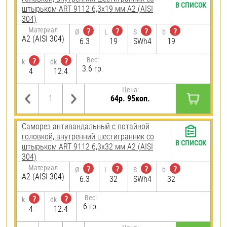
В СПИСОК
штырьком ART 9112 6,3х19 мм А2 (AISI
304)
Материал
?
?
?
?
Ø
L
S
b
А2 (AISI 304)
6.3
19
SWh4
19
Вес:
?
?
k
dk
3.6 гр.
4
12.4
Цена:
64р. 95коп.
Саморез антивандальный с потайной
головкой, внутренний шестигранник со
В СПИСОК
штырьком ART 9112 6,3х32 мм А2 (AISI
304)
Материал
?
?
?
?
Ø
L
S
b
А2 (AISI 304)
6.3
32
SWh4
32
Вес:
?
?
k
dk
6 гр.
4
12.4