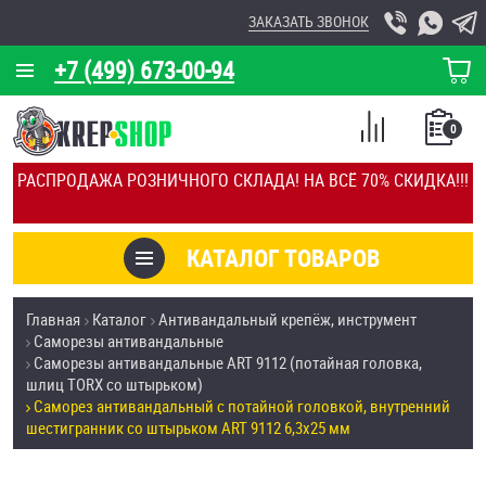
ЗАКАЗАТЬ ЗВОНОК
+7 (499) 673-00-94
КОРЗИНА
О КОМПАНИИ
0
СПИСОК
КАЛЬКУЛЯТОР
СРАВНЕНИЕ
РАСПРОДАЖА РОЗНИЧНОГО СКЛАДА! НА ВСЁ 70% СКИДКА!!!
ПОКУПОК
ОТЗЫВЫ
КАТАЛОГ ТОВАРОВ
КЛИЕНТЫ
Товары со скидкой
Главная
Каталог
Антивандальный крепёж, инструмент
УСЛУГИ
Саморезы антивандальные
Анкеры
Саморезы антивандальные ART 9112 (потайная головка,
СКИДКИ
шлиц TORX со штырьком)
Антивандальный крепёж, инструмент
Саморез антивандальный с потайной головкой, внутренний
ОПТ
шестигранник со штырьком ART 9112 6,3х25 мм
ПОКУПАТЕЛЯМ
Болты и винты