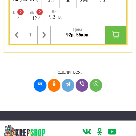
6.3
50
SWh4
50
Вес:
?
?
k
dk
9.2 гр.
4
12.4
Цена:
92р. 55коп.
Поделиться: