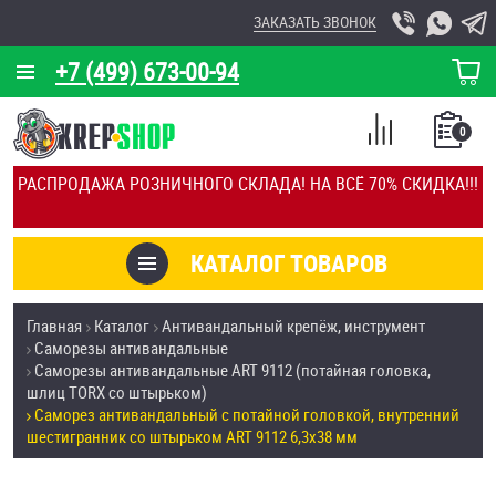
ЗАКАЗАТЬ ЗВОНОК
+7 (499) 673-00-94
КОРЗИНА
О КОМПАНИИ
0
СПИСОК
КАЛЬКУЛЯТОР
СРАВНЕНИЕ
РАСПРОДАЖА РОЗНИЧНОГО СКЛАДА! НА ВСЁ 70% СКИДКА!!!
ПОКУПОК
ОТЗЫВЫ
КАТАЛОГ ТОВАРОВ
КЛИЕНТЫ
Товары со скидкой
Главная
Каталог
Антивандальный крепёж, инструмент
УСЛУГИ
Саморезы антивандальные
Анкеры
Саморезы антивандальные ART 9112 (потайная головка,
СКИДКИ
шлиц TORX со штырьком)
Антивандальный крепёж, инструмент
Саморез антивандальный с потайной головкой, внутренний
ОПТ
шестигранник со штырьком ART 9112 6,3х38 мм
ПОКУПАТЕЛЯМ
Болты и винты