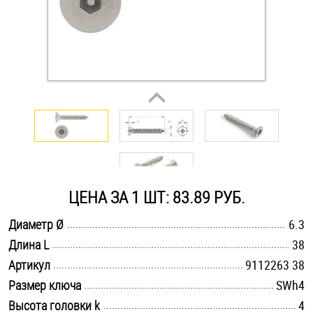
Оснастка и аксессуары для яхт
Пробки
Саморезы и шурупы
Стопорные кольца
ЦЕНА ЗА 1 ШТ: 83.89 РУБ.
Такелаж
.............................................................................................................
Диаметр Ø
6.3
Хомуты
.............................................................................................................
Длина L
38
.............................................................................................................
Артикул
9112263 38
Шайбы
.............................................................................................................
Размер ключа
SWh4
Шпильки
.............................................................................................................
Высота головки k
4