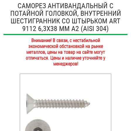
САМОРЕЗ АНТИВАНДАЛЬНЫЙ С
ОПЛАТА И ДОСТАВКА
Втулки
ПОТАЙНОЙ ГОЛОВКОЙ, ВНУТРЕННИЙ
ШЕСТИГРАННИК СО ШТЫРЬКОМ ART
НАШИ МАГАЗИНЫ
Гайки
9112 6,3Х38 ММ А2 (AISI 304)
Дюбели
Внимание! В связи, с нестабильной
экономической обстановкой на рынке
Дюймовый крепёж
металлов, цены на товар на сайте могут
отличаться. Цены и наличие уточняйте у
менеджеров!
Заклепки (Гайки-Заклепки)
Инструмент
Крюки, кольца с метрической резьбой
Крюки, кольца с шурупной резьбой