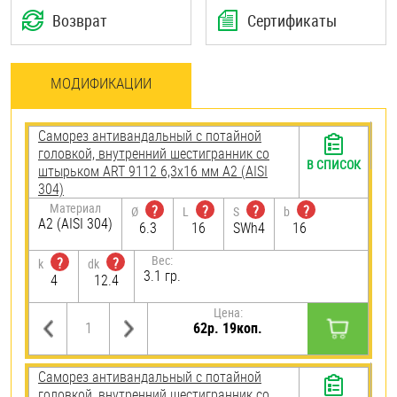
Возврат
Сертификаты
МОДИФИКАЦИИ
Саморез антивандальный с потайной
головкой, внутренний шестигранник со
В СПИСОК
штырьком ART 9112 6,3х16 мм А2 (AISI
304)
Материал
?
?
?
?
Ø
L
S
b
А2 (AISI 304)
6.3
16
SWh4
16
Вес:
?
?
k
dk
3.1 гр.
4
12.4
Цена:
62р. 19коп.
Саморез антивандальный с потайной
головкой, внутренний шестигранник со