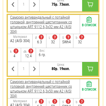
Цена:
75р. 73коп.
Саморез антивандальный с потайной
головкой, внутренний шестигранник со
В СПИСОК
штырьком ART 9112 6,3х32 мм А2 (AISI
304)
Материал
?
?
?
?
Ø
L
S
b
А2 (AISI 304)
6.3
32
SWh4
32
Вес:
?
?
k
dk
6 гр.
4
12.4
Цена:
80р. 19коп.
Саморез антивандальный с потайной
головкой, внутренний шестигранник со
В СПИСОК
штырьком ART 9112 6,3х50 мм А2 (AISI
304)
Материал
?
?
?
?
Ø
L
S
b
А2 (AISI 304)