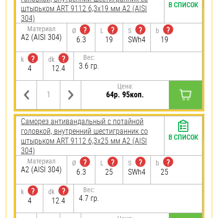
В СПИСОК
штырьком ART 9112 6,3х19 мм А2 (AISI
304)
Материал
?
?
?
?
Ø
L
S
b
А2 (AISI 304)
6.3
19
SWh4
19
Вес:
?
?
k
dk
3.6 гр.
4
12.4
Цена:
64р. 95коп.
Саморез антивандальный с потайной
головкой, внутренний шестигранник со
В СПИСОК
штырьком ART 9112 6,3х25 мм А2 (AISI
304)
Материал
?
?
?
?
Ø
L
S
b
А2 (AISI 304)
6.3
25
SWh4
25
Вес:
?
?
k
dk
4.7 гр.
4
12.4