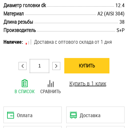
.............................................................................................................
Диаметр головки dk
12.4
Шплинты
.............................................................................................................
Материал
А2 (AISI 304)
Штифты и пальцы
.............................................................................................................
Длина резьбы
38
.............................................................................................................
Производитель
S+P
Наличие:
Доставка с оптового склада от 1 дня
КУПИТЬ
Купить в 1 клик
В СПИСОК
СРАВНИТЬ
Оплата
Доставка