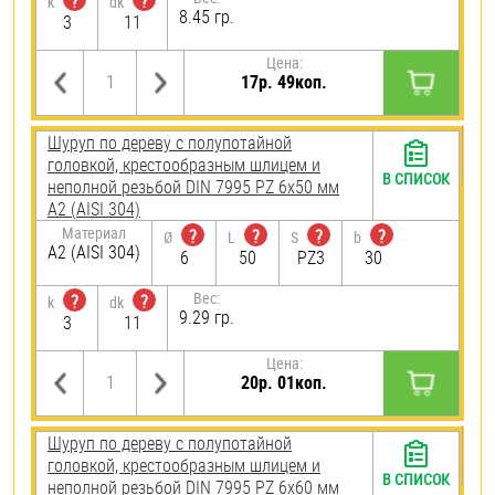
?
?
k
dk
8.45 гр.
3
11
Цена:
17р. 49коп.
Шуруп по дереву с полупотайной
головкой, крестообразным шлицем и
В СПИСОК
неполной резьбой DIN 7995 PZ 6х50 мм
А2 (AISI 304)
Материал
?
?
?
?
Ø
L
S
b
А2 (AISI 304)
6
50
PZ3
30
Вес:
?
?
k
dk
9.29 гр.
3
11
Цена:
20р. 01коп.
Шуруп по дереву с полупотайной
головкой, крестообразным шлицем и
В СПИСОК
неполной резьбой DIN 7995 PZ 6х60 мм