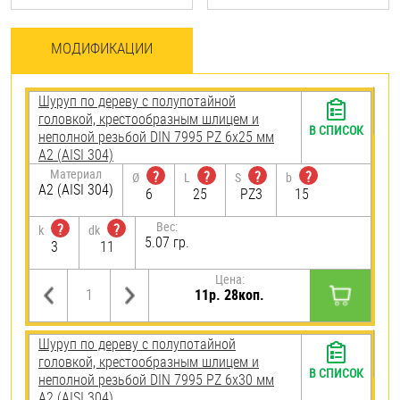
МОДИФИКАЦИИ
Шуруп по дереву с полупотайной
головкой, крестообразным шлицем и
В СПИСОК
неполной резьбой DIN 7995 PZ 6х25 мм
А2 (AISI 304)
Материал
?
?
?
?
Ø
L
S
b
А2 (AISI 304)
6
25
PZ3
15
Вес:
?
?
k
dk
5.07 гр.
3
11
Цена:
11р. 28коп.
Шуруп по дереву с полупотайной
головкой, крестообразным шлицем и
В СПИСОК
неполной резьбой DIN 7995 PZ 6х30 мм
А2 (AISI 304)