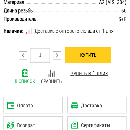
.............................................................................................................
Материал
А2 (AISI 304)
Шплинты
.............................................................................................................
Длина резьбы
60
.............................................................................................................
Производитель
S+P
Штифты и пальцы
Наличие:
Доставка с оптового склада от 1 дня
КУПИТЬ
Купить в 1 клик
В СПИСОК
СРАВНИТЬ
Оплата
Доставка
Возврат
Сертификаты