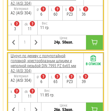
А2 (AISI 304)
Материал
?
?
?
?
Ø
L
S
b
А2 (AISI 304)
6
60
PZ3
36
Вес:
?
?
k
dk
11 гр.
3
11
Цена:
24р. 50коп.
Шуруп по дереву с полупотайной
головкой, крестообразным шлицем и
В СПИСОК
неполной резьбой DIN 7995 PZ 6х65 мм
А2 (AISI 304)
Материал
?
?
?
?
Ø
L
S
b
А2 (AISI 304)
6
65
PZ3
39
Вес:
?
?
k
dk
11.85 гр.
3
11
Цена:
26р. 53коп.