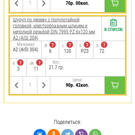
70р. 00коп.
Шуруп по дереву с полупотайной
головкой, крестообразным шлицем и
В СПИСОК
неполной резьбой DIN 7995 PZ 6х120 мм
А2 (AISI 304)
Материал
?
?
?
?
Ø
L
S
b
А2 (AISI 304)
6
120
PZ3
72
Вес:
?
?
k
dk
21.7 гр.
3
11
Цена:
90р. 42коп.
Поделиться: