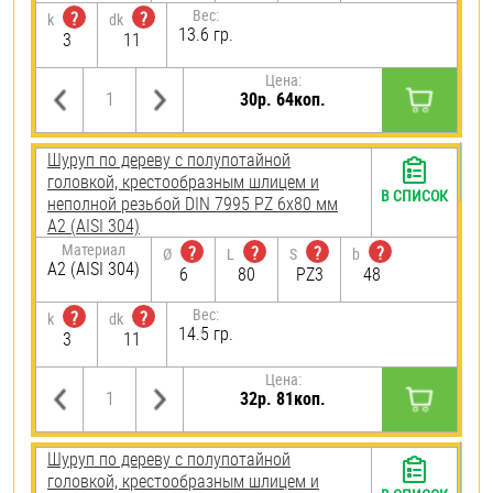
Вес:
?
?
k
dk
13.6 гр.
3
11
Цена:
30р. 64коп.
Шуруп по дереву с полупотайной
головкой, крестообразным шлицем и
В СПИСОК
неполной резьбой DIN 7995 PZ 6х80 мм
А2 (AISI 304)
Материал
?
?
?
?
Ø
L
S
b
А2 (AISI 304)
6
80
PZ3
48
Вес:
?
?
k
dk
14.5 гр.
3
11
Цена:
32р. 81коп.
Шуруп по дереву с полупотайной
головкой, крестообразным шлицем и