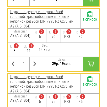
Шуруп по дереву с полупотайной
головкой, крестообразным шлицем и
В СПИСОК
неполной резьбой DIN 7995 PZ 6х70 мм
А2 (AISI 304)
Материал
?
?
?
?
Ø
L
S
b
А2 (AISI 304)
6
70
PZ3
42
Вес:
?
?
k
dk
12.7 гр.
3
11
Цена:
29р. 19коп.
Шуруп по дереву с полупотайной
головкой, крестообразным шлицем и
В СПИСОК
неполной резьбой DIN 7995 PZ 6х75 мм
А2 (AISI 304)
Материал
?
?
?
?
Ø
L
S
b
А2 (AISI 304)
6
75
PZ3
45