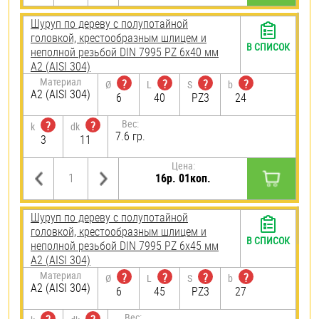
Шуруп по дереву с полупотайной
головкой, крестообразным шлицем и
В СПИСОК
неполной резьбой DIN 7995 PZ 6х40 мм
А2 (AISI 304)
Материал
?
?
?
?
Ø
L
S
b
А2 (AISI 304)
6
40
PZ3
24
Вес:
?
?
k
dk
7.6 гр.
3
11
Цена:
16р. 01коп.
Шуруп по дереву с полупотайной
головкой, крестообразным шлицем и
В СПИСОК
неполной резьбой DIN 7995 PZ 6х45 мм
А2 (AISI 304)
Материал
?
?
?
?
Ø
L
S
b
А2 (AISI 304)
6
45
PZ3
27
Вес: