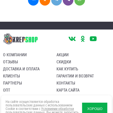
О КОМПАНИИ
АКЦИИ
ОТЗЫВЫ
СКИДКИ
ДОСТАВКА И ОПЛАТА
КАК КУПИТЬ
КЛИЕНТЫ
ГАРАНТИИ И ВОЗВРАТ
ПАРТНЕРЫ
КОНТАКТЫ
ОПТ
КАРТА САЙТА
Пользовательское соглашение
Политика в отношении обработки персональных данных
На сайте осуществляется обработка
Согласие посетителя сайта на обработку персональных данны
пользовательских данных с использованием
Cookie в соответствии с
Условиями обработки
ХОРОШО
пользовательских данных
. Вы можете запретить