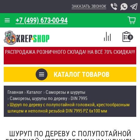
ЗАКАЗАТЬ ЗВОНОК
+7 (499) 673-00-94
КОРЗИНА
О КОМПАНИИ
0
СПИСОК
КАЛЬКУЛЯТОР
СРАВНЕНИЕ
РАСПРОДАЖА РОЗНИЧНОГО СКЛАДА! НА ВСЁ 70% СКИДКА!!!
ПОКУПОК
ОТЗЫВЫ
КАТАЛОГ ТОВАРОВ
КЛИЕНТЫ
Товары со скидкой
Главная
Каталог
Саморезы и шурупы
УСЛУГИ
Саморезы, шурупы по дереву
DIN 7995
Анкеры
Шуруп по дереву с полупотайной головкой, крестообразным
СКИДКИ
шлицем и неполной резьбой DIN 7995 PZ 6х100 мм
Антивандальный крепёж, инструмент
ОПТ
ШУРУП ПО ДЕРЕВУ С ПОЛУПОТАЙНОЙ
ПОКУПАТЕЛЯМ
Болты и винты