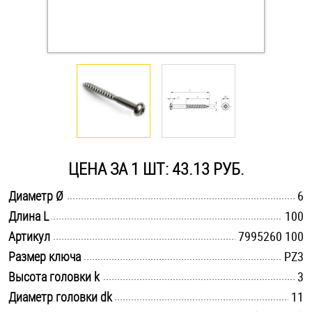
Оснастка и аксессуары для яхт
Пробки
Саморезы и шурупы
Стопорные кольца
ЦЕНА ЗА 1 ШТ: 43.13 РУБ.
.............................................................................................................
Диаметр Ø
6
Такелаж
.............................................................................................................
Длина L
100
.............................................................................................................
Хомуты
Артикул
7995260 100
.............................................................................................................
Размер ключа
PZ3
Шайбы
.............................................................................................................
Высота головки k
3
.............................................................................................................
Диаметр головки dk
11
Шпильки