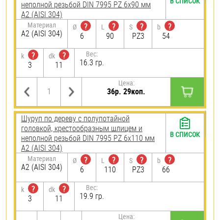
В СПИСОК
неполной резьбой DIN 7995 PZ 6х90 мм
А2 (AISI 304)
Материал
?
?
?
?
Ø
L
S
b
А2 (AISI 304)
6
90
PZ3
54
Вес:
?
?
k
dk
16.3 гр.
3
11
Цена:
36р. 29коп.
Шуруп по дереву с полупотайной
головкой, крестообразным шлицем и
В СПИСОК
неполной резьбой DIN 7995 PZ 6х110 мм
А2 (AISI 304)
Материал
?
?
?
?
Ø
L
S
b
А2 (AISI 304)
6
110
PZ3
66
Вес:
?
?
k
dk
19.9 гр.
3
11
Цена: