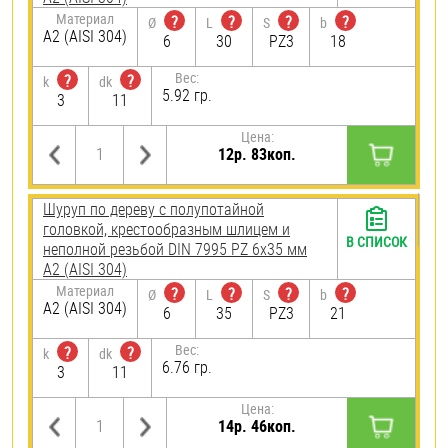
Материал
?
?
?
?
Ø
L
S
b
А2 (AISI 304)
6
30
PZ3
18
Вес:
?
?
k
dk
5.92 гр.
3
11
Цена:
12р. 83коп.
Шуруп по дереву с полупотайной
головкой, крестообразным шлицем и
В СПИСОК
неполной резьбой DIN 7995 PZ 6х35 мм
А2 (AISI 304)
Материал
?
?
?
?
Ø
L
S
b
А2 (AISI 304)
6
35
PZ3
21
Вес:
?
?
k
dk
6.76 гр.
3
11
Цена:
14р. 46коп.