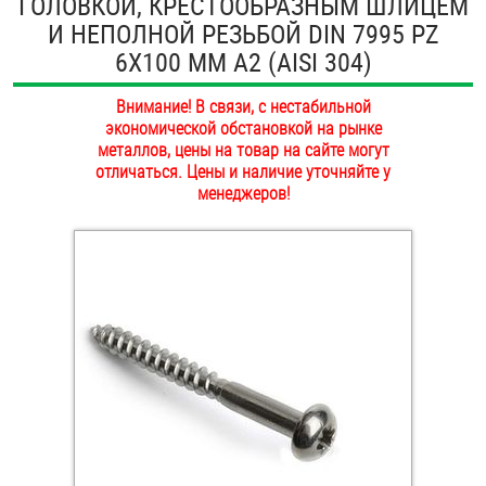
ГОЛОВКОЙ, КРЕСТООБРАЗНЫМ ШЛИЦЕМ
ОПЛАТА И ДОСТАВКА
И НЕПОЛНОЙ РЕЗЬБОЙ DIN 7995 PZ
Втулки
6Х100 ММ А2 (AISI 304)
НАШИ МАГАЗИНЫ
Гайки
Внимание! В связи, с нестабильной
экономической обстановкой на рынке
Дюбели
металлов, цены на товар на сайте могут
отличаться. Цены и наличие уточняйте у
Дюймовый крепёж
менеджеров!
Заклепки (Гайки-Заклепки)
Инструмент
Крюки, кольца с метрической резьбой
Крюки, кольца с шурупной резьбой