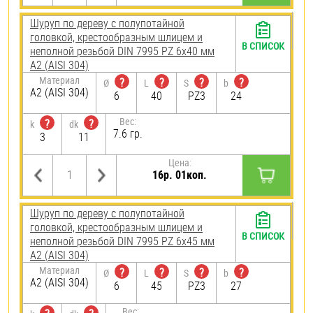
Шуруп по дереву с полупотайной
головкой, крестообразным шлицем и
В СПИСОК
неполной резьбой DIN 7995 PZ 6х40 мм
А2 (AISI 304)
Материал
?
?
?
?
Ø
L
S
b
А2 (AISI 304)
6
40
PZ3
24
Вес:
?
?
k
dk
7.6 гр.
3
11
Цена:
16р. 01коп.
Шуруп по дереву с полупотайной
головкой, крестообразным шлицем и
В СПИСОК
неполной резьбой DIN 7995 PZ 6х45 мм
А2 (AISI 304)
Материал
?
?
?
?
Ø
L
S
b
А2 (AISI 304)
6
45
PZ3
27
Вес: