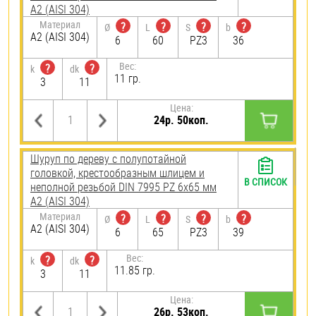
А2 (AISI 304)
Материал
?
?
?
?
Ø
L
S
b
А2 (AISI 304)
6
60
PZ3
36
Вес:
?
?
k
dk
11 гр.
3
11
Цена:
24р. 50коп.
Шуруп по дереву с полупотайной
головкой, крестообразным шлицем и
В СПИСОК
неполной резьбой DIN 7995 PZ 6х65 мм
А2 (AISI 304)
Материал
?
?
?
?
Ø
L
S
b
А2 (AISI 304)
6
65
PZ3
39
Вес:
?
?
k
dk
11.85 гр.
3
11
Цена:
26р. 53коп.