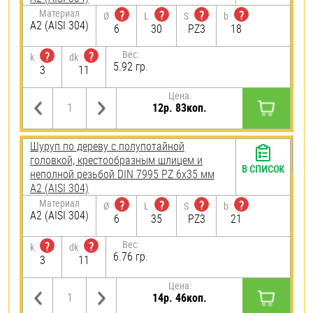
Материал
?
?
?
?
Ø
L
S
b
А2 (AISI 304)
6
30
PZ3
18
Вес:
?
?
k
dk
5.92 гр.
3
11
Цена:
12р. 83коп.
Шуруп по дереву с полупотайной
головкой, крестообразным шлицем и
В СПИСОК
неполной резьбой DIN 7995 PZ 6х35 мм
А2 (AISI 304)
Материал
?
?
?
?
Ø
L
S
b
А2 (AISI 304)
6
35
PZ3
21
Вес:
?
?
k
dk
6.76 гр.
3
11
Цена:
14р. 46коп.