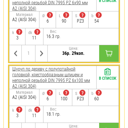
В СПИСОК
неполной резьбой DIN 7995 PZ 6х90 мм
А2 (AISI 304)
Материал
?
?
?
?
Ø
L
S
b
А2 (AISI 304)
6
90
PZ3
54
Вес:
?
?
k
dk
16.3 гр.
3
11
Цена:
36р. 29коп.
Шуруп по дереву с полупотайной
головкой, крестообразным шлицем и
В СПИСОК
неполной резьбой DIN 7995 PZ 6х100 мм
А2 (AISI 304)
Материал
?
?
?
?
Ø
L
S
b
А2 (AISI 304)
6
100
PZ3
60
Вес:
?
?
k
dk
18.1 гр.
3
11
Цена: