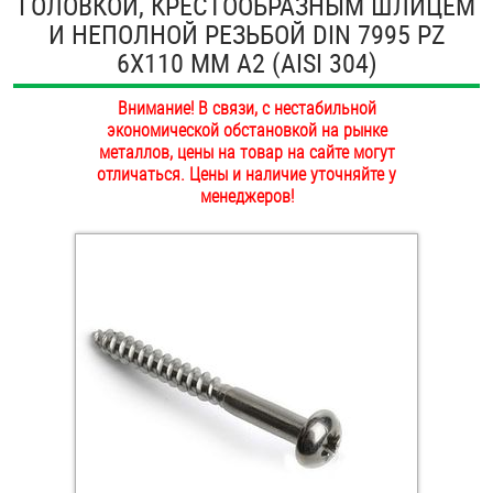
ГОЛОВКОЙ, КРЕСТООБРАЗНЫМ ШЛИЦЕМ
ОПЛАТА И ДОСТАВКА
И НЕПОЛНОЙ РЕЗЬБОЙ DIN 7995 PZ
Втулки
6Х110 ММ А2 (AISI 304)
НАШИ МАГАЗИНЫ
Гайки
Внимание! В связи, с нестабильной
экономической обстановкой на рынке
Дюбели
металлов, цены на товар на сайте могут
отличаться. Цены и наличие уточняйте у
Дюймовый крепёж
менеджеров!
Заклепки (Гайки-Заклепки)
Инструмент
Крюки, кольца с метрической резьбой
Крюки, кольца с шурупной резьбой