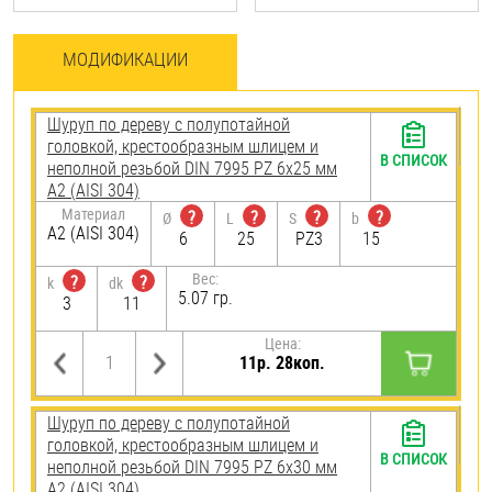
МОДИФИКАЦИИ
Шуруп по дереву с полупотайной
головкой, крестообразным шлицем и
В СПИСОК
неполной резьбой DIN 7995 PZ 6х25 мм
А2 (AISI 304)
Материал
?
?
?
?
Ø
L
S
b
А2 (AISI 304)
6
25
PZ3
15
Вес:
?
?
k
dk
5.07 гр.
3
11
Цена:
11р. 28коп.
Шуруп по дереву с полупотайной
головкой, крестообразным шлицем и
В СПИСОК
неполной резьбой DIN 7995 PZ 6х30 мм
А2 (AISI 304)