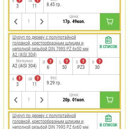
?
?
k
dk
8.45 гр.
3
11
Цена:
17р. 49коп.
Шуруп по дереву с полупотайной
головкой, крестообразным шлицем и
В СПИСОК
неполной резьбой DIN 7995 PZ 6х50 мм
А2 (AISI 304)
Материал
?
?
?
?
Ø
L
S
b
А2 (AISI 304)
6
50
PZ3
30
Вес:
?
?
k
dk
9.29 гр.
3
11
Цена:
20р. 01коп.
Шуруп по дереву с полупотайной
головкой, крестообразным шлицем и
В СПИСОК
неполной резьбой DIN 7995 PZ 6х60 мм