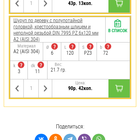
43р. 13коп.
Шуруп по дереву с полупотайной
головкой, крестообразным шлицем и
В СПИСОК
неполной резьбой DIN 7995 PZ 6х120 мм
А2 (AISI 304)
Материал
?
?
?
?
Ø
L
S
b
А2 (AISI 304)
6
120
PZ3
72
Вес:
?
?
k
dk
21.7 гр.
3
11
Цена:
90р. 42коп.
Поделиться: