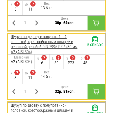
Вес:
?
?
k
dk
13.6 гр.
3
11
Цена:
30р. 64коп.
Шуруп по дереву с полупотайной
головкой, крестообразным шлицем и
В СПИСОК
неполной резьбой DIN 7995 PZ 6х80 мм
А2 (AISI 304)
Материал
?
?
?
?
Ø
L
S
b
А2 (AISI 304)
6
80
PZ3
48
Вес:
?
?
k
dk
14.5 гр.
3
11
Цена:
32р. 81коп.
Шуруп по дереву с полупотайной
головкой, крестообразным шлицем и