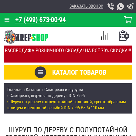
ЗАКАЗАТЬ ЗВОНОК
+7 (499) 673-00-94
КОРЗИНА
О КОМПАНИИ
0
СПИСОК
КАЛЬКУЛЯТОР
СРАВНЕНИЕ
РАСПРОДАЖА РОЗНИЧНОГО СКЛАДА! НА ВСЁ 70% СКИДКА!!!
ПОКУПОК
ОТЗЫВЫ
КАТАЛОГ ТОВАРОВ
КЛИЕНТЫ
Товары со скидкой
Главная
Каталог
Саморезы и шурупы
УСЛУГИ
Саморезы, шурупы по дереву
DIN 7995
Анкеры
Шуруп по дереву с полупотайной головкой, крестообразным
СКИДКИ
шлицем и неполной резьбой DIN 7995 PZ 6х110 мм
Антивандальный крепёж, инструмент
ОПТ
ШУРУП ПО ДЕРЕВУ С ПОЛУПОТАЙНОЙ
ПОКУПАТЕЛЯМ
Болты и винты