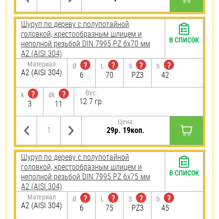
Шуруп по дереву с полупотайной
головкой, крестообразным шлицем и
В СПИСОК
неполной резьбой DIN 7995 PZ 6х70 мм
А2 (AISI 304)
Материал
?
?
?
?
Ø
L
S
b
А2 (AISI 304)
6
70
PZ3
42
Вес:
?
?
k
dk
12.7 гр.
3
11
Цена:
29р. 19коп.
Шуруп по дереву с полупотайной
головкой, крестообразным шлицем и
В СПИСОК
неполной резьбой DIN 7995 PZ 6х75 мм
А2 (AISI 304)
Материал
?
?
?
?
Ø
L
S
b
А2 (AISI 304)
6
75
PZ3
45