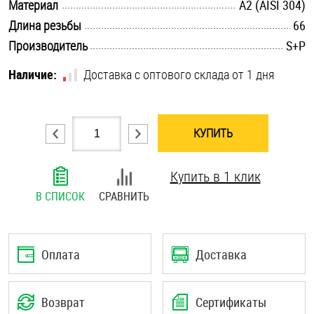
.............................................................................................................
Материал
А2 (AISI 304)
Шплинты
.............................................................................................................
Длина резьбы
66
.............................................................................................................
Производитель
S+P
Штифты и пальцы
Наличие:
Доставка с оптового склада от 1 дня
КУПИТЬ
Купить в 1 клик
В СПИСОК
СРАВНИТЬ
Оплата
Доставка
Возврат
Сертификаты