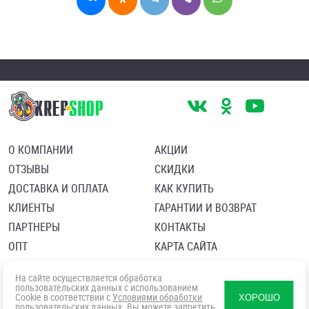
О КОМПАНИИ
АКЦИИ
ОТЗЫВЫ
СКИДКИ
ДОСТАВКА И ОПЛАТА
КАК КУПИТЬ
КЛИЕНТЫ
ГАРАНТИИ И ВОЗВРАТ
ПАРТНЕРЫ
КОНТАКТЫ
ОПТ
КАРТА САЙТА
Пользовательское соглашение
Политика в отношении обработки персональных данных
На сайте осуществляется обработка
Согласие посетителя сайта на обработку персональных данны
пользовательских данных с использованием
Cookie в соответствии с
Условиями обработки
ХОРОШО
пользовательских данных
. Вы можете запретить