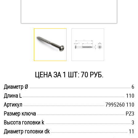
Оснастка и аксессуары для яхт
Пробки
Саморезы и шурупы
Стопорные кольца
ЦЕНА ЗА 1 ШТ: 70 РУБ.
.............................................................................................................
Диаметр Ø
6
Такелаж
.............................................................................................................
Длина L
110
.............................................................................................................
Хомуты
Артикул
7995260 110
.............................................................................................................
Размер ключа
PZ3
Шайбы
.............................................................................................................
Высота головки k
3
.............................................................................................................
Диаметр головки dk
11
Шпильки