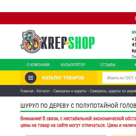
М
+
4
В
Пн
О КОМПАНИИ
КАЛЬКУЛЯТОР
ОТЗЫВЫ
КАТАЛОГ ТОВАРОВ
Товары со скидкой
Главная
Каталог
Саморезы и шурупы
Саморезы, шурупы по дере
Анкеры
ШУРУП ПО ДЕРЕВУ С ПОЛУПОТАЙНОЙ ГОЛОВК
Антивандальный крепёж,
Внимание! В связи, с нестабильной экономической обст
инструмент
цены на товар на сайте могут отличаться. Цены и налич
Болты и винты