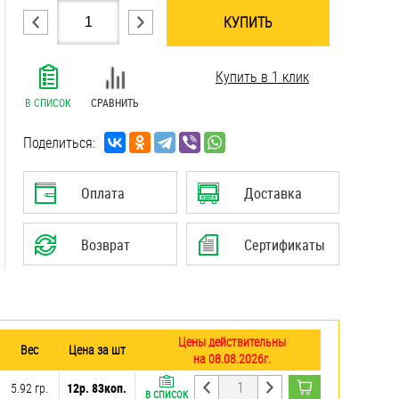
КУПИТЬ
.......................................................................
Купить в 1 клик
.......................................................................
.......................................................................
В СПИСОК
СРАВНИТЬ
.......................................................................
.......................................................................
Поделиться:
.......................................................................
.......................................................................
Оплата
Доставка
.......................................................................
.......................................................................
Возврат
Сертификаты
Цены действительны
Вес
Цена за шт
на 08.08.2026г.
5.92 гр.
12р. 83коп.
В СПИСОК