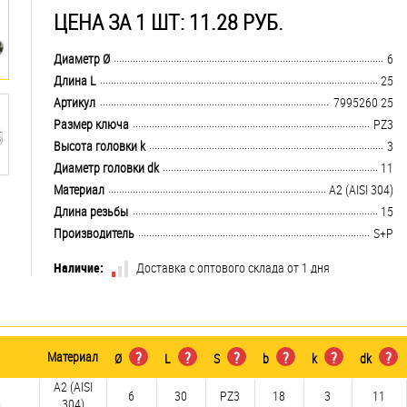
ЦЕНА ЗА 1 ШТ: 11.28 РУБ.
.................................................................................................................................
Диаметр Ø
6
.................................................................................................................................
Длина L
25
.................................................................................................................................
Артикул
7995260 25
.................................................................................................................................
Размер ключа
PZ3
.................................................................................................................................
Высота головки k
3
.................................................................................................................................
Диаметр головки dk
11
.................................................................................................................................
Материал
А2 (AISI 304)
.................................................................................................................................
Длина резьбы
15
.................................................................................................................................
Производитель
S+P
Наличие:
Доставка с оптового склада от 1 дня
Материал
?
?
?
?
?
?
Ø
L
S
b
k
dk
А2 (AISI
6
30
PZ3
18
3
11
)
304)