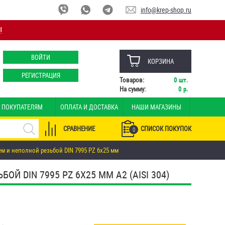
info@krep-shop.ru
!
ВОЙТИ
КОРЗИНА
РЕГИСТРАЦИЯ
Товаров:
0
шт.
На сумму:
0
р.
ПОКУПАТЕЛЯМ
ОПЛАТА И ДОСТАВКА
НАШИ МАГАЗИНЫ
СРАВНЕНИЕ
СПИСОК ПОКУПОК
0
м и неполной резьбой DIN 7995 PZ 6х25 мм
 DIN 7995 PZ 6Х25 ММ А2 (AISI 304)