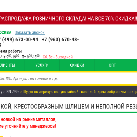
РАСПРОДАЖА РОЗНИЧНОГО СКЛАДА! НА ВСЁ 70% СКИДКА!!
ОСКВА
Заказать звонок
7 (499) 673-00-94
+7 (963) 670-48-
5
ремя работы
00
00
00
00
-Чт 9
-19
Пт 9
-18
Сб, Вс - Выходной
КЛИЕНТЫ
УСЛУГИ
СКИДКИ
ОПТ
ву
DIN 7995
Шуруп по дереву с полупотайной головкой, крестообразным шлице
ОЙ, КРЕСТООБРАЗНЫМ ШЛИЦЕМ И НЕПОЛНОЙ РЕЗЬБОЙ
ановкой на рынке металлов,
ие уточняйте у менеджеров!