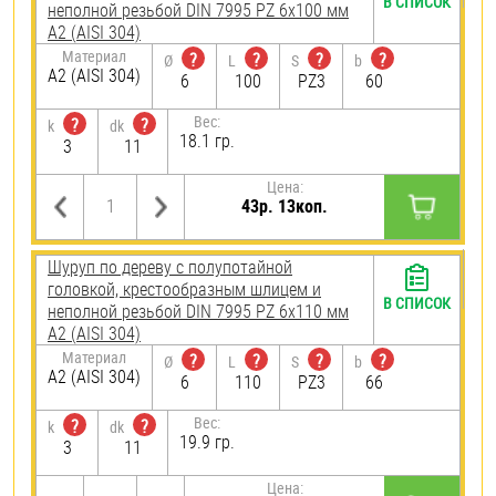
В СПИСОК
неполной резьбой DIN 7995 PZ 6х100 мм
А2 (AISI 304)
Материал
?
?
?
?
Ø
L
S
b
А2 (AISI 304)
6
100
PZ3
60
Вес:
?
?
k
dk
18.1 гр.
3
11
Цена:
43р. 13коп.
Шуруп по дереву с полупотайной
головкой, крестообразным шлицем и
В СПИСОК
неполной резьбой DIN 7995 PZ 6х110 мм
А2 (AISI 304)
Материал
?
?
?
?
Ø
L
S
b
А2 (AISI 304)
6
110
PZ3
66
Вес:
?
?
k
dk
19.9 гр.
3
11
Цена: