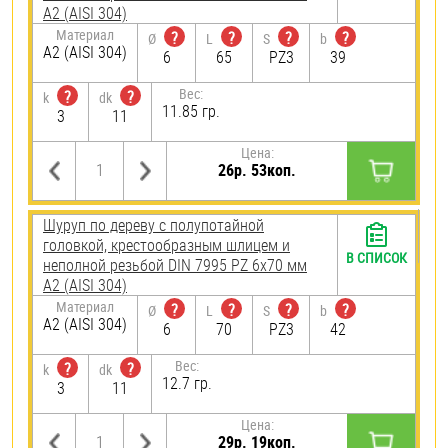
А2 (AISI 304)
Материал
?
?
?
?
Ø
L
S
b
А2 (AISI 304)
6
65
PZ3
39
Вес:
?
?
k
dk
11.85 гр.
3
11
Цена:
26р. 53коп.
Шуруп по дереву с полупотайной
головкой, крестообразным шлицем и
В СПИСОК
неполной резьбой DIN 7995 PZ 6х70 мм
А2 (AISI 304)
Материал
?
?
?
?
Ø
L
S
b
А2 (AISI 304)
6
70
PZ3
42
Вес:
?
?
k
dk
12.7 гр.
3
11
Цена:
29р. 19коп.