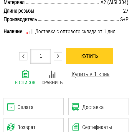
.............................................................................................................
Материал
А2 (AISI 304)
Шплинты
.............................................................................................................
Длина резьбы
27
.............................................................................................................
Производитель
S+P
Штифты и пальцы
Наличие:
Доставка с оптового склада от 1 дня
КУПИТЬ
Купить в 1 клик
В СПИСОК
СРАВНИТЬ
Оплата
Доставка
Возврат
Сертификаты