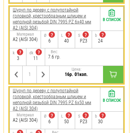
Шуруп по дереву с полупотайной
головкой, крестообразным шлицем и
В СПИСОК
неполной резьбой DIN 7995 PZ 6х40 мм
А2 (AISI 304)
Материал
?
?
?
?
Ø
L
S
b
А2 (AISI 304)
6
40
PZ3
24
Вес:
?
?
k
dk
7.6 гр.
3
11
Цена:
16р. 01коп.
Шуруп по дереву с полупотайной
головкой, крестообразным шлицем и
В СПИСОК
неполной резьбой DIN 7995 PZ 6х50 мм
А2 (AISI 304)
Материал
?
?
?
?
Ø
L
S
b
А2 (AISI 304)
6
50
PZ3
30
Вес: