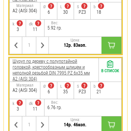
Материал
?
?
?
?
Ø
L
S
b
А2 (AISI 304)
6
30
PZ3
18
Вес:
?
?
k
dk
5.92 гр.
3
11
Цена:
12р. 83коп.
Шуруп по дереву с полупотайной
головкой, крестообразным шлицем и
В СПИСОК
неполной резьбой DIN 7995 PZ 6х35 мм
А2 (AISI 304)
Материал
?
?
?
?
Ø
L
S
b
А2 (AISI 304)
6
35
PZ3
21
Вес:
?
?
k
dk
6.76 гр.
3
11
Цена:
14р. 46коп.