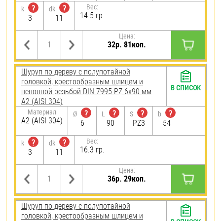
Вес:
?
?
k
dk
14.5 гр.
3
11
Цена:
32р. 81коп.
Шуруп по дереву с полупотайной
головкой, крестообразным шлицем и
В СПИСОК
неполной резьбой DIN 7995 PZ 6х90 мм
А2 (AISI 304)
Материал
?
?
?
?
Ø
L
S
b
А2 (AISI 304)
6
90
PZ3
54
Вес:
?
?
k
dk
16.3 гр.
3
11
Цена:
36р. 29коп.
Шуруп по дереву с полупотайной
головкой, крестообразным шлицем и