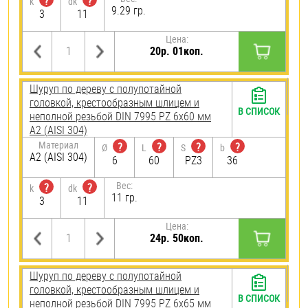
?
?
k
dk
9.29 гр.
3
11
Цена:
20р. 01коп.
Шуруп по дереву с полупотайной
головкой, крестообразным шлицем и
В СПИСОК
неполной резьбой DIN 7995 PZ 6х60 мм
А2 (AISI 304)
Материал
?
?
?
?
Ø
L
S
b
А2 (AISI 304)
6
60
PZ3
36
Вес:
?
?
k
dk
11 гр.
3
11
Цена:
24р. 50коп.
Шуруп по дереву с полупотайной
головкой, крестообразным шлицем и
В СПИСОК
неполной резьбой DIN 7995 PZ 6х65 мм