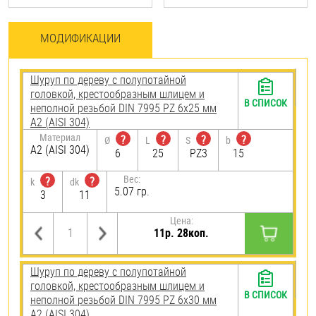
МОДИФИКАЦИИ
Шуруп по дереву с полупотайной
головкой, крестообразным шлицем и
В СПИСОК
неполной резьбой DIN 7995 PZ 6х25 мм
А2 (AISI 304)
Материал
?
?
?
?
Ø
L
S
b
А2 (AISI 304)
6
25
PZ3
15
Вес:
?
?
k
dk
5.07 гр.
3
11
Цена:
11р. 28коп.
Шуруп по дереву с полупотайной
головкой, крестообразным шлицем и
В СПИСОК
неполной резьбой DIN 7995 PZ 6х30 мм
А2 (AISI 304)