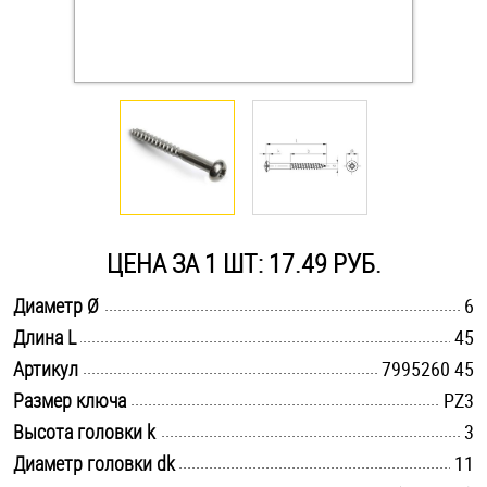
Оснастка и аксессуары для яхт
Пробки
Саморезы и шурупы
Стопорные кольца
ЦЕНА ЗА 1 ШТ: 17.49 РУБ.
.............................................................................................................
Диаметр Ø
6
Такелаж
.............................................................................................................
Длина L
45
.............................................................................................................
Хомуты
Артикул
7995260 45
.............................................................................................................
Размер ключа
PZ3
Шайбы
.............................................................................................................
Высота головки k
3
.............................................................................................................
Диаметр головки dk
11
Шпильки