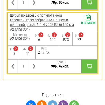
70р. 00коп.
Шуруп по дереву с полупотайной
головкой, крестообразным шлицем и
В СПИСОК
неполной резьбой DIN 7995 PZ 6х120 мм
А2 (AISI 304)
Материал
?
?
?
?
Ø
L
S
b
А2 (AISI 304)
6
120
PZ3
72
Вес:
?
?
k
dk
21.7 гр.
3
11
Цена:
90р. 42коп.
Поделиться: