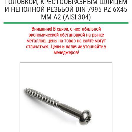
ГОЛОВКОЙ, КРЕСТООБРАЗНЫМ ШЛИЦЕМ
ОПЛАТА И ДОСТАВКА
И НЕПОЛНОЙ РЕЗЬБОЙ DIN 7995 PZ 6Х45
Втулки
ММ А2 (AISI 304)
НАШИ МАГАЗИНЫ
Гайки
Внимание! В связи, с нестабильной
экономической обстановкой на рынке
Дюбели
металлов, цены на товар на сайте могут
отличаться. Цены и наличие уточняйте у
Дюймовый крепёж
менеджеров!
Заклепки (Гайки-Заклепки)
Инструмент
Крюки, кольца с метрической резьбой
Крюки, кольца с шурупной резьбой