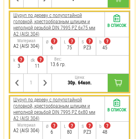
Шуруп по дереву с полупотайной
головкой, крестообразным шлицем и
В СПИСОК
неполной резьбой DIN 7995 PZ 6х75 мм
А2 (AISI 304)
Материал
?
?
?
?
Ø
L
S
b
А2 (AISI 304)
6
75
PZ3
45
Вес:
?
?
k
dk
13.6 гр.
3
11
Цена:
30р. 64коп.
Шуруп по дереву с полупотайной
головкой, крестообразным шлицем и
В СПИСОК
неполной резьбой DIN 7995 PZ 6х80 мм
А2 (AISI 304)
Материал
?
?
?
?
Ø
L
S
b
А2 (AISI 304)
6
80
PZ3
48