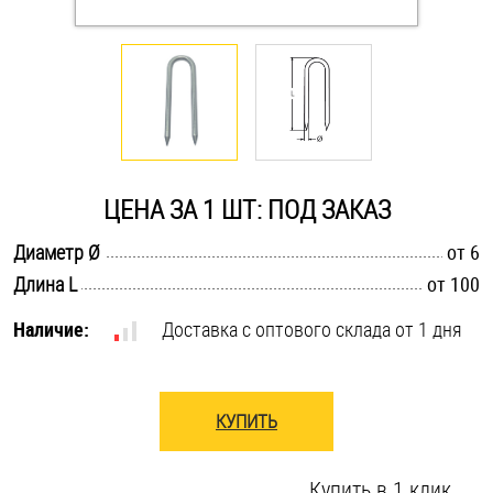
Оснастка и аксессуары для яхт
Пробки
Саморезы и шурупы
ЦЕНА ЗА 1 ШТ: ПОД ЗАКАЗ
Стопорные кольца
.............................................................................................................
Диаметр Ø
от 6
.............................................................................................................
Длина L
от 100
Такелаж
Наличие:
Доставка с оптового склада от 1 дня
Хомуты
Шайбы
КУПИТЬ
Шпильки
Купить в 1 клик