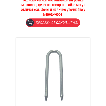
экономической обстановкой на рынке
металлов, цены на товар на сайте могут
ОПЛАТА И ДОСТАВКА
Втулки
отличаться. Цены и наличие уточняйте у
менеджеров!
НАШИ МАГАЗИНЫ
Гайки
ПРОДАЖА ОТ
ОДНОЙ
ШТУКИ
Дюбели
Дюймовый крепёж
Заклепки (Гайки-Заклепки)
Инструмент
Крюки, кольца с метрической резьбой
Крюки, кольца с шурупной резьбой