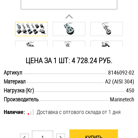
Оснастка и аксессуары для яхт
Пробки
Саморезы и шурупы
ЦЕНА ЗА 1 ШТ: 4 728.24 РУБ.
Стопорные кольца
.............................................................................................................
Артикул
8146092-02
.............................................................................................................
Материал
А2 (AISI 304)
.............................................................................................................
Такелаж
Нагрузка (Кг)
450
.............................................................................................................
Производитель
Marinetech
Хомуты
Наличие:
Доставка с оптового склада от 1 дня
Шайбы
Шпильки
КУПИТЬ