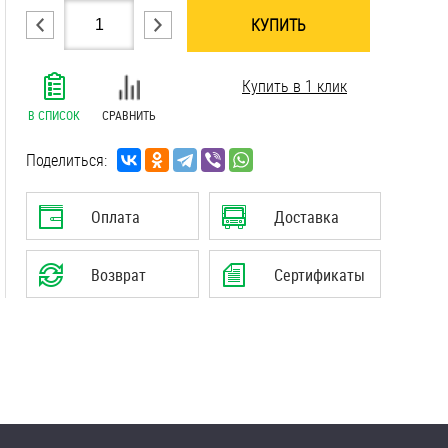
КУПИТЬ
.......................................................................
Купить в 1 клик
.......................................................................
.......................................................................
В СПИСОК
СРАВНИТЬ
.......................................................................
Поделиться:
Оплата
Доставка
Возврат
Сертификаты