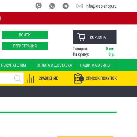
info@krep-shop.ru
!
ВОЙТИ
КОРЗИНА
РЕГИСТРАЦИЯ
Товаров:
0
шт.
На сумму:
0
р.
ПОКУПАТЕЛЯМ
ОПЛАТА И ДОСТАВКА
НАШИ МАГАЗИНЫ
СРАВНЕНИЕ
СПИСОК ПОКУПОК
0