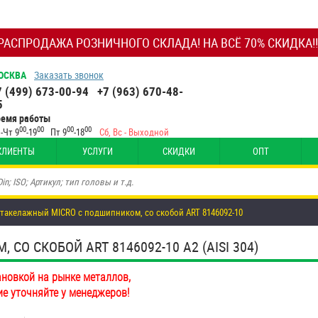
РАСПРОДАЖА РОЗНИЧНОГО СКЛАДА! НА ВСЁ 70% СКИДКА!!
ОСКВА
Заказать звонок
7 (499) 673-00-94
+7 (963) 670-48-
5
ремя работы
00
00
00
00
-Чт 9
-19
Пт 9
-18
Сб, Вс - Выходной
КЛИЕНТЫ
УСЛУГИ
СКИДКИ
ОПТ
 такелажный MICRO с подшипником, со скобой ART 8146092-10
О СКОБОЙ ART 8146092-10 А2 (AISI 304)
ановкой на рынке металлов,
ие уточняйте у менеджеров!