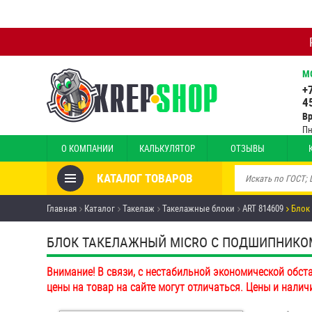
М
+
4
В
Пн
О КОМПАНИИ
КАЛЬКУЛЯТОР
ОТЗЫВЫ
КАТАЛОГ ТОВАРОВ
Товары со скидкой
Главная
Каталог
Такелаж
Такелажные блоки
ART 814609
Блок
Анкеры
БЛОК ТАКЕЛАЖНЫЙ MICRO С ПОДШИПНИКОМ, С
Антивандальный крепёж,
Внимание! В связи, с нестабильной экономической обст
инструмент
цены на товар на сайте могут отличаться. Цены и налич
Болты и винты