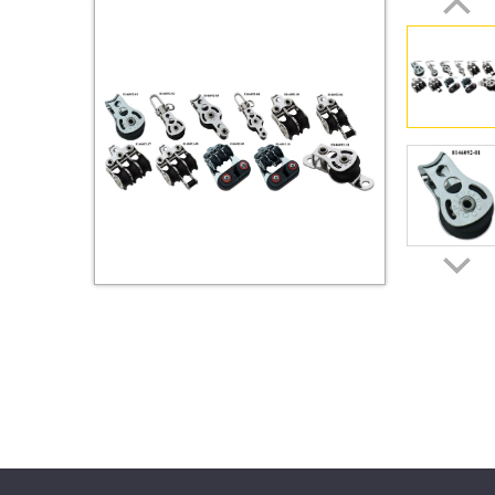
Втулки
Гайки
Дюбели
Дюймовый крепёж
Заклепки (Гайки-Заклепки)
Инструмент
Крюки, кольца с
метрической резьбой
Крюки, кольца с шурупной
резьбой
Оснастка и аксессуары для