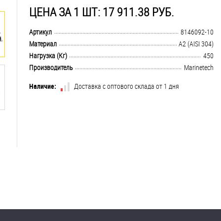
ЦЕНА ЗА 1 ШТ: 17 911.38 РУБ.
.................................................................................................................................
Артикул
8146092-10
.................................................................................................................................
Материал
А2 (AISI 304)
.................................................................................................................................
Нагрузка (Кг)
450
.................................................................................................................................
Производитель
Marinetech
Наличие:
Доставка с оптового склада от 1 дня