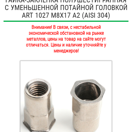
С УМЕНЬШЕННОЙ ПОТАЙНОЙ ГОЛОВКОЙ
ОПЛАТА И ДОСТАВКА
Втулки
ART 1027 М8Х17 А2 (AISI 304)
НАШИ МАГАЗИНЫ
Гайки
Внимание! В связи, с нестабильной
экономической обстановкой на рынке
Дюбели
металлов, цены на товар на сайте могут
отличаться. Цены и наличие уточняйте у
менеджеров!
Дюймовый крепёж
Заклепки (Гайки-Заклепки)
Инструмент
Крюки, кольца с метрической резьбой
Крюки, кольца с шурупной резьбой