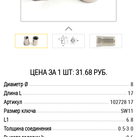
Оснастка и аксессуары для яхт
Пробки
Саморезы и шурупы
Стопорные кольца
ЦЕНА ЗА 1 ШТ: 31.68 РУБ.
.............................................................................................................
Диаметр Ø
8
Такелаж
.............................................................................................................
Длина L
17
.............................................................................................................
Артикул
102728 17
Хомуты
.............................................................................................................
Размер ключа
SW11
Шайбы
.............................................................................................................
L1
6.8
.............................................................................................................
Толщина соединения
0.5-3.0
Шпильки
.............................................................................................................