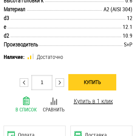
Высота головки k
0.6
Шплинты
.............................................................................................................
Материал
А2 (AISI 304)
.............................................................................................................
d3
12
Штифты и пальцы
.............................................................................................................
e
12.1
.............................................................................................................
d2
10.9
.............................................................................................................
Производитель
S+P
Наличие:
Достаточно
КУПИТЬ
Купить в 1 клик
В СПИСОК
СРАВНИТЬ
Оплата
Доставка