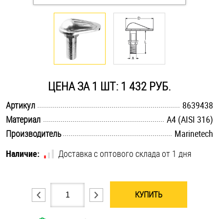
Оснастка и аксессуары для яхт
Пробки
Саморезы и шурупы
ЦЕНА ЗА 1 ШТ: 1 432 РУБ.
.............................................................................................................
Артикул
8639438
Стопорные кольца
.............................................................................................................
Материал
A4 (AISI 316)
.............................................................................................................
Производитель
Marinetech
Такелаж
Наличие:
Доставка с оптового склада от 1 дня
Хомуты
Шайбы
КУПИТЬ
Шпильки