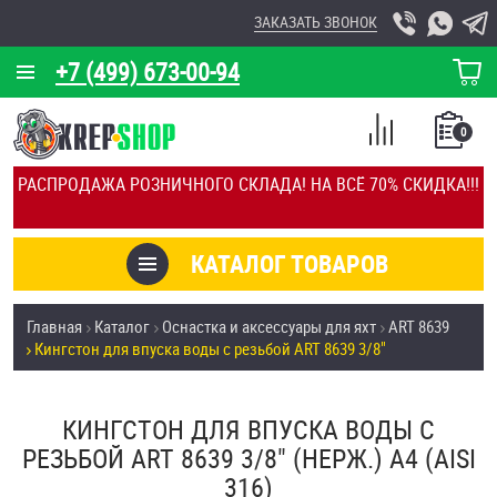
ЗАКАЗАТЬ ЗВОНОК
+7 (499) 673-00-94
КОРЗИНА
О КОМПАНИИ
0
СПИСОК
КАЛЬКУЛЯТОР
СРАВНЕНИЕ
РАСПРОДАЖА РОЗНИЧНОГО СКЛАДА! НА ВСЁ 70% СКИДКА!!!
ПОКУПОК
ОТЗЫВЫ
КАТАЛОГ ТОВАРОВ
КЛИЕНТЫ
Товары со скидкой
Главная
Каталог
Оснастка и аксессуары для яхт
ART 8639
УСЛУГИ
Кингстон для впуска воды с резьбой ART 8639 3/8"
Анкеры
СКИДКИ
Антивандальный крепёж, инструмент
КИНГСТОН ДЛЯ ВПУСКА ВОДЫ С
ОПТ
РЕЗЬБОЙ ART 8639 3/8" (НЕРЖ.) A4 (AISI
ПОКУПАТЕЛЯМ
316)
Болты и винты