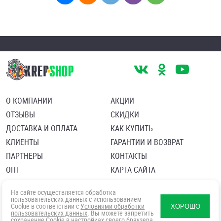
О КОМПАНИИ
АКЦИИ
ОТЗЫВЫ
СКИДКИ
ДОСТАВКА И ОПЛАТА
КАК КУПИТЬ
КЛИЕНТЫ
ГАРАНТИИ И ВОЗВРАТ
ПАРТНЕРЫ
КОНТАКТЫ
ОПТ
КАРТА САЙТА
Пользовательское соглашение
Политика в отношении обработки персональных данных
На сайте осуществляется обработка
Согласие посетителя сайта на обработку персональных данны
пользовательских данных с использованием
Cookie в соответствии с
Условиями обработки
ХОРОШО
пользовательских данных
. Вы можете запретить
сохранение Cookie в настройках своего браузера.