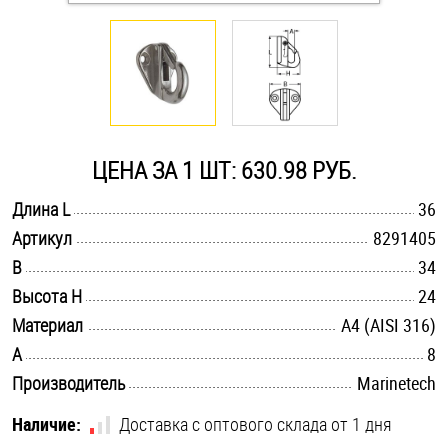
Оснастка и аксессуары для яхт
Пробки
Саморезы и шурупы
ЦЕНА ЗА 1 ШТ: 630.98 РУБ.
.............................................................................................................
Длина L
36
Стопорные кольца
.............................................................................................................
Артикул
8291405
.............................................................................................................
B
34
Такелаж
.............................................................................................................
Высота H
24
.............................................................................................................
Материал
A4 (AISI 316)
Хомуты
.............................................................................................................
A
8
.............................................................................................................
Производитель
Шайбы
Marinetech
Наличие:
Доставка с оптового склада от 1 дня
Шпильки