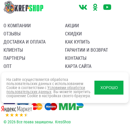
О КОМПАНИИ
АКЦИИ
ОТЗЫВЫ
СКИДКИ
ДОСТАВКА И ОПЛАТА
КАК КУПИТЬ
КЛИЕНТЫ
ГАРАНТИИ И ВОЗВРАТ
ПАРТНЕРЫ
КОНТАКТЫ
ОПТ
КАРТА САЙТА
Пользовательское соглашение
Политика в отношении обработки персональных данных
На сайте осуществляется обработка
Согласие посетителя сайта на обработку персональных данны
пользовательских данных с использованием
Cookie в соответствии с
Условиями обработки
ХОРОШО
пользовательских данных
. Вы можете запретить
сохранение Cookie в настройках своего браузера.
© 2026 Все права защищены. KrepShop