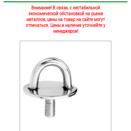
ОПЛАТА И ДОСТАВКА
Внимание! В связи, с нестабильной
Втулки
экономической обстановкой на рынке
металлов, цены на товар на сайте могут
НАШИ МАГАЗИНЫ
Гайки
отличаться. Цены и наличие уточняйте у
менеджеров!
Дюбели
Дюймовый крепёж
Заклепки (Гайки-Заклепки)
Инструмент
Крюки, кольца с метрической резьбой
Крюки, кольца с шурупной резьбой