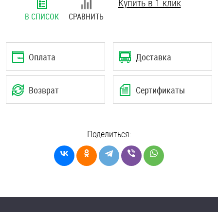
Купить в 1 клик
Шплинты
В СПИСОК
СРАВНИТЬ
Штифты и пальцы
Оплата
Доставка
Возврат
Сертификаты
Поделиться: