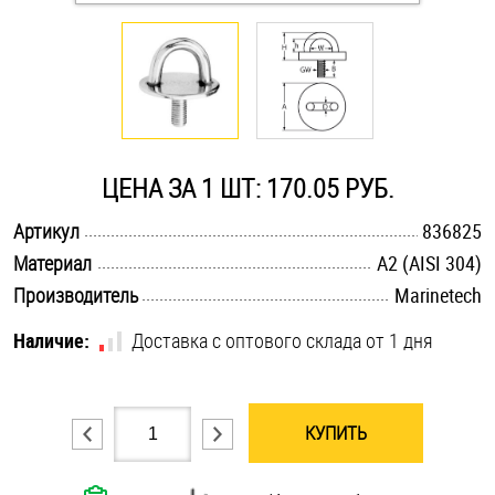
Оснастка и аксессуары для яхт
Пробки
Саморезы и шурупы
ЦЕНА ЗА 1 ШТ: 170.05 РУБ.
.............................................................................................................
Артикул
836825
Стопорные кольца
.............................................................................................................
Материал
А2 (AISI 304)
.............................................................................................................
Производитель
Marinetech
Такелаж
Наличие:
Доставка с оптового склада от 1 дня
Хомуты
Шайбы
КУПИТЬ
Шпильки