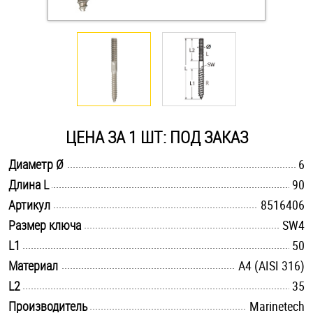
Оснастка и аксессуары для яхт
Пробки
Саморезы и шурупы
ЦЕНА ЗА 1 ШТ: ПОД ЗАКАЗ
Стопорные кольца
.............................................................................................................
Диаметр Ø
6
.............................................................................................................
Длина L
90
.............................................................................................................
Такелаж
Артикул
8516406
.............................................................................................................
Размер ключа
SW4
Хомуты
.............................................................................................................
L1
50
.............................................................................................................
Материал
A4 (AISI 316)
Шайбы
.............................................................................................................
L2
35
Шпильки
.............................................................................................................
Производитель
Marinetech