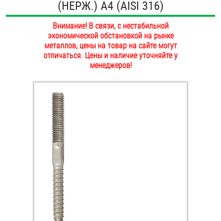
(НЕРЖ.) A4 (AISI 316)
ОПЛАТА И ДОСТАВКА
Втулки
Внимание! В связи, с нестабильной
НАШИ МАГАЗИНЫ
экономической обстановкой на рынке
Гайки
металлов, цены на товар на сайте могут
отличаться. Цены и наличие уточняйте у
Дюбели
менеджеров!
Дюймовый крепёж
Заклепки (Гайки-Заклепки)
Инструмент
Крюки, кольца с метрической резьбой
Крюки, кольца с шурупной резьбой