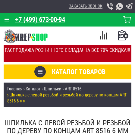
ЗАКАЗАТЬ ЗВОНОК
+7 (499) 673-00-94
КОРЗИНА
О КОМПАНИИ
0
СПИСОК
КАЛЬКУЛЯТОР
СРАВНЕНИЕ
РАСПРОДАЖА РОЗНИЧНОГО СКЛАДА! НА ВСЁ 70% СКИДКА!!!
ПОКУПОК
ОТЗЫВЫ
КАТАЛОГ ТОВАРОВ
КЛИЕНТЫ
Товары со скидкой
Главная
Каталог
Шпильки
ART 8516
УСЛУГИ
Шпилька с левой резьбой и резьбой по дереву по концам ART
Анкеры
8516 6 мм
СКИДКИ
Антивандальный крепёж, инструмент
ОПТ
ШПИЛЬКА С ЛЕВОЙ РЕЗЬБОЙ И РЕЗЬБОЙ
ПО ДЕРЕВУ ПО КОНЦАМ ART 8516 6 ММ
ПОКУПАТЕЛЯМ
Болты и винты