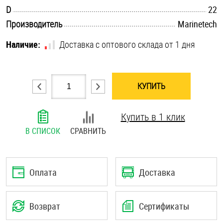
.............................................................................................................
D
22
Шплинты
.............................................................................................................
Производитель
Marinetech
Штифты и пальцы
Наличие:
Доставка с оптового склада от 1 дня
КУПИТЬ
Купить в 1 клик
В СПИСОК
СРАВНИТЬ
Оплата
Доставка
Возврат
Сертификаты