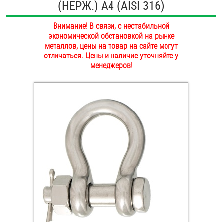
(НЕРЖ.) A4 (AISI 316)
ОПЛАТА И ДОСТАВКА
Втулки
Внимание! В связи, с нестабильной
НАШИ МАГАЗИНЫ
экономической обстановкой на рынке
Гайки
металлов, цены на товар на сайте могут
отличаться. Цены и наличие уточняйте у
Дюбели
менеджеров!
Дюймовый крепёж
Заклепки (Гайки-Заклепки)
Инструмент
Крюки, кольца с метрической резьбой
Крюки, кольца с шурупной резьбой