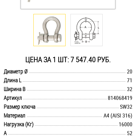
Оснастка и аксессуары для яхт
Пробки
Саморезы и шурупы
ЦЕНА ЗА 1 ШТ: 7 547.40 РУБ.
Стопорные кольца
.............................................................................................................
Диаметр Ø
20
.............................................................................................................
Длина L
71
.............................................................................................................
Такелаж
Ширина B
32
.............................................................................................................
Артикул
814068419
Хомуты
.............................................................................................................
Размер ключа
SW32
.............................................................................................................
Материал
A4 (AISI 316)
Шайбы
.............................................................................................................
Нагрузка (Кг)
16000
Шпильки
.............................................................................................................
A
52