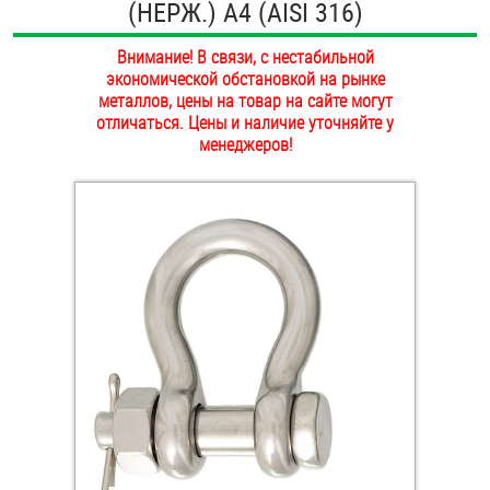
(НЕРЖ.) A4 (AISI 316)
ОПЛАТА И ДОСТАВКА
Втулки
Внимание! В связи, с нестабильной
НАШИ МАГАЗИНЫ
экономической обстановкой на рынке
Гайки
металлов, цены на товар на сайте могут
отличаться. Цены и наличие уточняйте у
Дюбели
менеджеров!
Дюймовый крепёж
Заклепки (Гайки-Заклепки)
Инструмент
Крюки, кольца с метрической резьбой
Крюки, кольца с шурупной резьбой