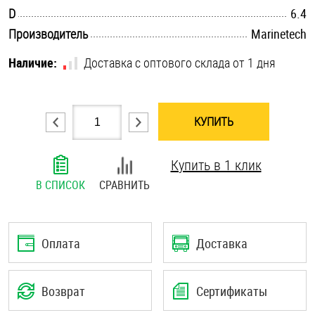
.............................................................................................................
D
6.4
Шплинты
.............................................................................................................
Производитель
Marinetech
Штифты и пальцы
Наличие:
Доставка с оптового склада от 1 дня
КУПИТЬ
Купить в 1 клик
В СПИСОК
СРАВНИТЬ
Оплата
Доставка
Возврат
Сертификаты