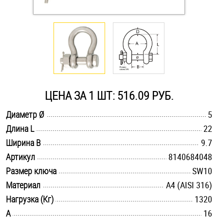
Оснастка и аксессуары для яхт
Пробки
Саморезы и шурупы
ЦЕНА ЗА 1 ШТ: 516.09 РУБ.
Стопорные кольца
.............................................................................................................
Диаметр Ø
5
.............................................................................................................
Длина L
22
.............................................................................................................
Такелаж
Ширина B
9.7
.............................................................................................................
Артикул
8140684048
Хомуты
.............................................................................................................
Размер ключа
SW10
.............................................................................................................
Материал
A4 (AISI 316)
Шайбы
.............................................................................................................
Нагрузка (Кг)
1320
Шпильки
.............................................................................................................
A
16