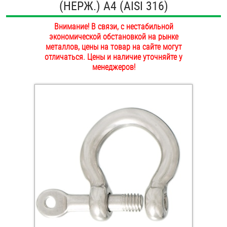
(НЕРЖ.) A4 (AISI 316)
ОПЛАТА И ДОСТАВКА
Втулки
Внимание! В связи, с нестабильной
НАШИ МАГАЗИНЫ
экономической обстановкой на рынке
Гайки
металлов, цены на товар на сайте могут
отличаться. Цены и наличие уточняйте у
Дюбели
менеджеров!
Дюймовый крепёж
Заклепки (Гайки-Заклепки)
Инструмент
Крюки, кольца с метрической резьбой
Крюки, кольца с шурупной резьбой