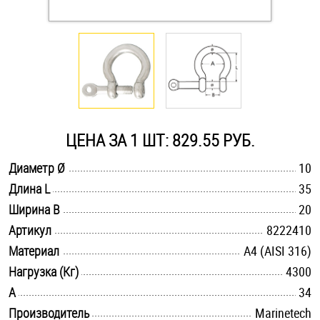
Оснастка и аксессуары для яхт
Пробки
Саморезы и шурупы
ЦЕНА ЗА 1 ШТ: 829.55 РУБ.
Стопорные кольца
.............................................................................................................
Диаметр Ø
10
.............................................................................................................
Длина L
35
.............................................................................................................
Такелаж
Ширина B
20
.............................................................................................................
Артикул
8222410
Хомуты
.............................................................................................................
Материал
A4 (AISI 316)
.............................................................................................................
Нагрузка (Кг)
4300
Шайбы
.............................................................................................................
A
34
Шпильки
.............................................................................................................
Производитель
Marinetech