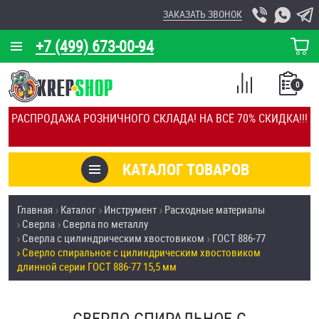
ЗАКАЗАТЬ ЗВОНОК
+7 (499) 673-00-94
КОРЗИНА
О КОМПАНИИ
0
СПИСОК
КАЛЬКУЛЯТОР
СРАВНЕНИЕ
РАСПРОДАЖА РОЗНИЧНОГО СКЛАДА! НА ВСЁ 70% СКИДКА!!!
ПОКУПОК
ОТЗЫВЫ
КАТАЛОГ ТОВАРОВ
КЛИЕНТЫ
Товары со скидкой
Главная
Каталог
Инструмент
Расходные материалы
УСЛУГИ
Сверла
Сверла по металлу
Анкеры
Сверла с цилиндрическим хвостовиком
ГОСТ 886-77
СКИДКИ
Сверло спиральное с цилиндрическим хвостовиком
Антивандальный крепёж, инструмент
длинной серии ГОСТ 886-77 15,5 мм
ОПТ
ПОКУПАТЕЛЯМ
Болты и винты
СВЕРЛО СПИРАЛЬНОЕ С