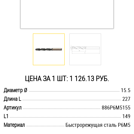
Оснастка и аксессуары для яхт
Пробки
Саморезы и шурупы
Стопорные кольца
ЦЕНА ЗА 1 ШТ: 1 126.13 РУБ.
Такелаж
.............................................................................................................
Диаметр Ø
15.5
.............................................................................................................
Длина L
227
Хомуты
.............................................................................................................
Артикул
886Р6М5155
Шайбы
.............................................................................................................
L1
149
.............................................................................................................
Материал
Быстрорежущая сталь Р6М5
Шпильки