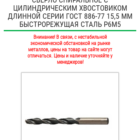
ЦИЛИНДРИЧЕСКИМ ХВОСТОВИКОМ
ОПЛАТА И ДОСТАВКА
Втулки
ДЛИННОЙ СЕРИИ ГОСТ 886-77 15,5 ММ
НАШИ МАГАЗИНЫ
БЫСТРОРЕЖУЩАЯ СТАЛЬ Р6М5
Гайки
Внимание! В связи, с нестабильной
Дюбели
экономической обстановкой на рынке
металлов, цены на товар на сайте могут
Дюймовый крепёж
отличаться. Цены и наличие уточняйте у
менеджеров!
Заклепки (Гайки-Заклепки)
Инструмент
Крюки, кольца с метрической резьбой
Крюки, кольца с шурупной резьбой