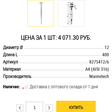
Оснастка и аксессуары для яхт
Пробки
ЦЕНА ЗА 1 ШТ: 4 071.30 РУБ.
Саморезы и шурупы
.............................................................................................................
Диаметр Ø
12
.............................................................................................................
Длина L
400
Стопорные кольца
.............................................................................................................
Артикул
8275412/6
.............................................................................................................
Материал
A4 (AISI 316)
Такелаж
.............................................................................................................
Производитель
Marinetech
Хомуты
Наличие:
Доставка с оптового склада от 1 дня
Шайбы
Шпильки
КУПИТЬ