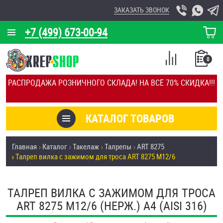
ЗАКАЗАТЬ ЗВОНОК
+7 (499) 673-00-94
КОРЗИНА
О КОМПАНИИ
0
СПИСОК
КАЛЬКУЛЯТОР
СРАВНЕНИЕ
РАСПРОДАЖА РОЗНИЧНОГО СКЛАДА! НА ВСЁ 70% СКИДКА!!!
ПОКУПОК
ОТЗЫВЫ
КАТАЛОГ ТОВАРОВ
КЛИЕНТЫ
Товары со скидкой
Главная
Каталог
Такелаж
Талрепы
ART 8275
УСЛУГИ
Талреп вилка с зажимом для троса ART 8275 М12/6
Анкеры
СКИДКИ
Антивандальный крепёж, инструмент
ТАЛРЕП ВИЛКА С ЗАЖИМОМ ДЛЯ ТРОСА
ОПТ
ART 8275 М12/6 (НЕРЖ.) A4 (AISI 316)
ПОКУПАТЕЛЯМ
Болты и винты