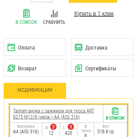
Шплинты
Купить в 1 клик
Штифты и пальцы
В СПИСОК
СРАВНИТЬ
Оплата
Доставка
Возврат
Сертификаты
МОДИФИКАЦИИ
Талреп вилка с зажимом для троса ART
8275 М12/8 (нерж.) A4 (AISI 316)
В СПИСОК
Материал
Ø
Вес:
?
?
Ø
L
троса
A4 (AISI 316)
518.8 гр.
12
420
8