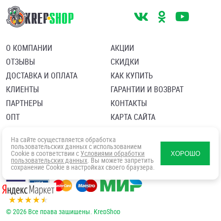
О КОМПАНИИ
АКЦИИ
ОТЗЫВЫ
СКИДКИ
ДОСТАВКА И ОПЛАТА
КАК КУПИТЬ
КЛИЕНТЫ
ГАРАНТИИ И ВОЗВРАТ
ПАРТНЕРЫ
КОНТАКТЫ
ОПТ
КАРТА САЙТА
Пользовательское соглашение
Политика в отношении обработки персональных данных
На сайте осуществляется обработка
Согласие посетителя сайта на обработку персональных данны
пользовательских данных с использованием
Cookie в соответствии с
Условиями обработки
ХОРОШО
пользовательских данных
. Вы можете запретить
сохранение Cookie в настройках своего браузера.
© 2026 Все права защищены. KrepShop