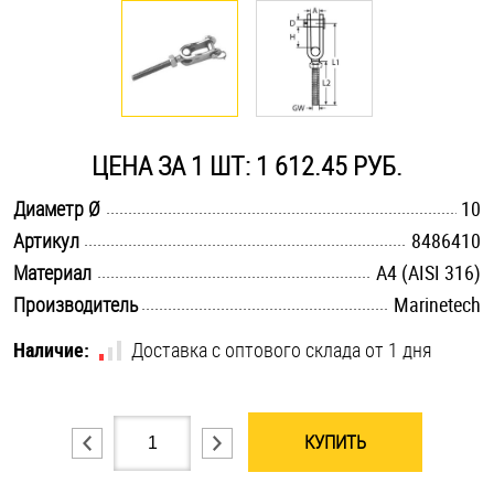
Оснастка и аксессуары для яхт
Пробки
ЦЕНА ЗА 1 ШТ: 1 612.45 РУБ.
Саморезы и шурупы
.............................................................................................................
Диаметр Ø
10
.............................................................................................................
Артикул
8486410
Стопорные кольца
.............................................................................................................
Материал
A4 (AISI 316)
.............................................................................................................
Производитель
Marinetech
Такелаж
Наличие:
Доставка с оптового склада от 1 дня
Хомуты
Шайбы
КУПИТЬ
Шпильки