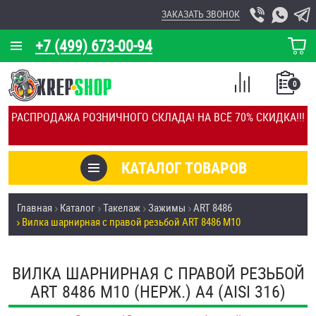
ЗАКАЗАТЬ ЗВОНОК
+7 (499) 673-00-94
КОРЗИНА
О КОМПАНИИ
0
СПИСОК
КАЛЬКУЛЯТОР
СРАВНЕНИЕ
РАСПРОДАЖА РОЗНИЧНОГО СКЛАДА! НА ВСЁ 70% СКИДКА!!!
ПОКУПОК
ОТЗЫВЫ
КАТАЛОГ ТОВАРОВ
КЛИЕНТЫ
Товары со скидкой
Главная
Каталог
Такелаж
Зажимы
ART 8486
УСЛУГИ
Вилка шарнирная с правой резьбой ART 8486 М10
Анкеры
СКИДКИ
Антивандальный крепёж, инструмент
ВИЛКА ШАРНИРНАЯ С ПРАВОЙ РЕЗЬБОЙ
ОПТ
ART 8486 М10 (НЕРЖ.) A4 (AISI 316)
ПОКУПАТЕЛЯМ
Болты и винты