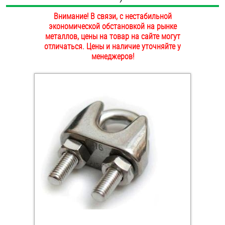
ОПЛАТА И ДОСТАВКА
Внимание! В связи, с нестабильной
Втулки
экономической обстановкой на рынке
НАШИ МАГАЗИНЫ
металлов, цены на товар на сайте могут
Гайки
отличаться. Цены и наличие уточняйте у
менеджеров!
Дюбели
Дюймовый крепёж
Заклепки (Гайки-Заклепки)
Инструмент
Крюки, кольца с метрической резьбой
Крюки, кольца с шурупной резьбой