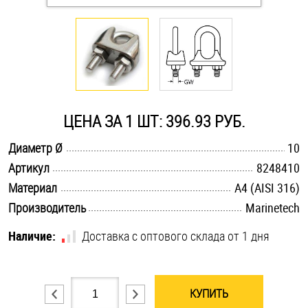
Оснастка и аксессуары для яхт
Пробки
Саморезы и шурупы
ЦЕНА ЗА 1 ШТ: 396.93 РУБ.
.............................................................................................................
Диаметр Ø
10
Стопорные кольца
.............................................................................................................
Артикул
8248410
.............................................................................................................
Материал
A4 (AISI 316)
Такелаж
.............................................................................................................
Производитель
Marinetech
Хомуты
Наличие:
Доставка с оптового склада от 1 дня
Шайбы
КУПИТЬ
Шпильки