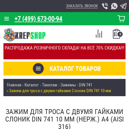
ЗАКАЗАТЬ ЗВОНОК
+7 (499) 673-00-94
КОРЗИНА
О КОМПАНИИ
0
СПИСОК
КАЛЬКУЛЯТОР
СРАВНЕНИЕ
РАСПРОДАЖА РОЗНИЧНОГО СКЛАДА! НА ВСЁ 70% СКИДКА!!!
ПОКУПОК
ОТЗЫВЫ
КАТАЛОГ ТОВАРОВ
КЛИЕНТЫ
Товары со скидкой
Главная
Каталог
Такелаж
Зажимы
DIN 741
УСЛУГИ
Зажим для троса с двумя гайками Слоник DIN 741 10 мм
Анкеры
СКИДКИ
Антивандальный крепёж, инструмент
ЗАЖИМ ДЛЯ ТРОСА С ДВУМЯ ГАЙКАМИ
ОПТ
СЛОНИК DIN 741 10 ММ (НЕРЖ.) A4 (AISI
ПОКУПАТЕЛЯМ
316)
Болты и винты