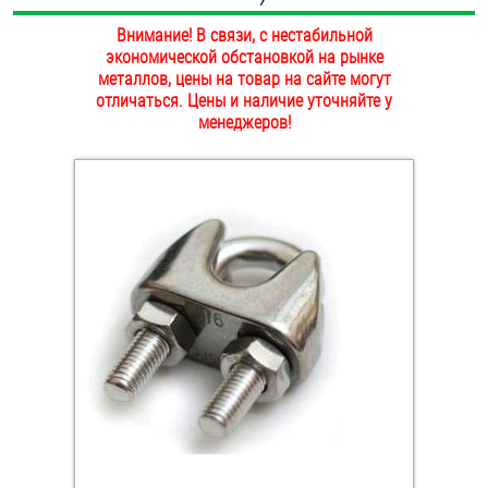
ОПЛАТА И ДОСТАВКА
Внимание! В связи, с нестабильной
Втулки
экономической обстановкой на рынке
НАШИ МАГАЗИНЫ
металлов, цены на товар на сайте могут
Гайки
отличаться. Цены и наличие уточняйте у
менеджеров!
Дюбели
Дюймовый крепёж
Заклепки (Гайки-Заклепки)
Инструмент
Крюки, кольца с метрической резьбой
Крюки, кольца с шурупной резьбой