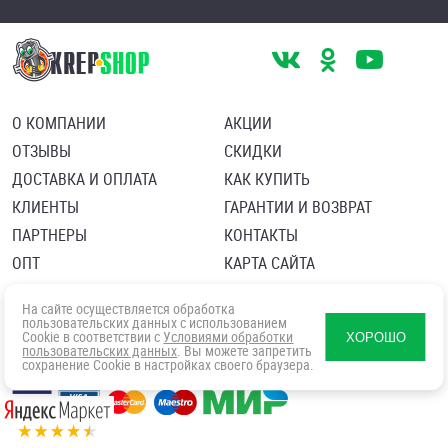
О КОМПАНИИ
АКЦИИ
ОТЗЫВЫ
СКИДКИ
ДОСТАВКА И ОПЛАТА
КАК КУПИТЬ
КЛИЕНТЫ
ГАРАНТИИ И ВОЗВРАТ
ПАРТНЕРЫ
КОНТАКТЫ
ОПТ
КАРТА САЙТА
Пользовательское соглашение
Политика в отношении обработки персональных данных
На сайте осуществляется обработка
Согласие посетителя сайта на обработку персональных данны
пользовательских данных с использованием
Cookie в соответствии с
Условиями обработки
ХОРОШО
пользовательских данных
. Вы можете запретить
сохранение Cookie в настройках своего браузера.