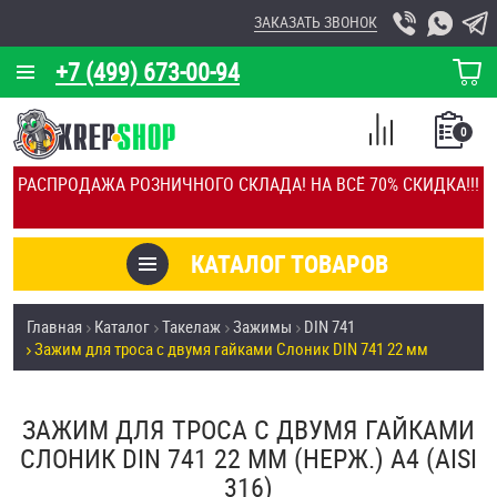
ЗАКАЗАТЬ ЗВОНОК
+7 (499) 673-00-94
КОРЗИНА
О КОМПАНИИ
0
СПИСОК
КАЛЬКУЛЯТОР
СРАВНЕНИЕ
РАСПРОДАЖА РОЗНИЧНОГО СКЛАДА! НА ВСЁ 70% СКИДКА!!!
ПОКУПОК
ОТЗЫВЫ
КАТАЛОГ ТОВАРОВ
КЛИЕНТЫ
Товары со скидкой
Главная
Каталог
Такелаж
Зажимы
DIN 741
УСЛУГИ
Зажим для троса с двумя гайками Слоник DIN 741 22 мм
Анкеры
СКИДКИ
Антивандальный крепёж, инструмент
ЗАЖИМ ДЛЯ ТРОСА С ДВУМЯ ГАЙКАМИ
ОПТ
СЛОНИК DIN 741 22 ММ (НЕРЖ.) A4 (AISI
ПОКУПАТЕЛЯМ
316)
Болты и винты