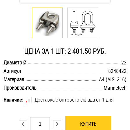
Оснастка и аксессуары для яхт
Пробки
Саморезы и шурупы
ЦЕНА ЗА 1 ШТ: 2 481.50 РУБ.
.............................................................................................................
Диаметр Ø
22
Стопорные кольца
.............................................................................................................
Артикул
8248422
.............................................................................................................
Материал
A4 (AISI 316)
Такелаж
.............................................................................................................
Производитель
Marinetech
Хомуты
Наличие:
Доставка с оптового склада от 1 дня
Шайбы
КУПИТЬ
Шпильки