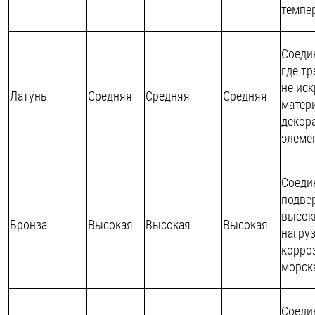
темпе
Соеди
где тр
не ис
Латунь
Средняя
Средняя
Средняя
матери
декор
элеме
Соеди
подве
высок
Бронза
Высокая
Высокая
Высокая
нагру
корро
морск
Соеди