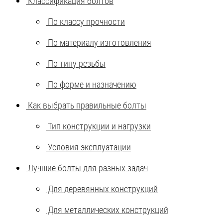
Классификация болтов
По классу прочности
Оснастка и аксессуары для яхт
По материалу изготовления
Пробки
По типу резьбы
Саморезы и шурупы
По форме и назначению
Как выбрать правильные болты
Стопорные кольца
Тип конструкции и нагрузки
Такелаж
Условия эксплуатации
Хомуты
Лучшие болты для разных задач
Для деревянных конструкций
Шайбы
Для металлических конструкций
Шпильки