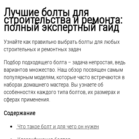
ОПЛАТА И ДОСТАВКА
Лучшие болты для
Втулки
строительства и ремонта:
НАШИ МАГАЗИНЫ
полный экспертный гайд
Гайки
Дюбели
Узнайте как правильно выбрать болты для любых
строительных и ремонтных задач
Дюймовый крепёж
Подбор подходящего болта – задача непростая, ведь
вариантов множество. Наш обзор посвящен самым
Заклепки (Гайки-Заклепки)
популярным моделям, которые часто встречаются в
наборах домашнего мастера. Вы узнаете об
особенностях каждого типа болтов, их размерах и
Инструмент
сферах применения.
Крюки, кольца с метрической резьбой
Содержание
Что такое болт и для чего он нужен
Крюки, кольца с шурупной резьбой