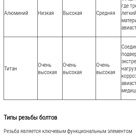
где тр
Алюминий
Низкая
Высокая
Средняя
легки
матери
авиас
Соеди
подве
экстр
Очень
Очень
Очень
Титан
нагру
высокая
высокая
высокая
корро
авиас
медиц
Типы резьбы болтов
Резьба является ключевым функциональным элементом