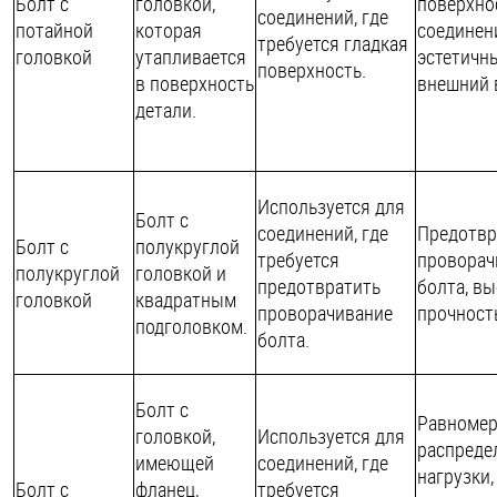
Болт с
головкой,
поверхно
соединений, где
потайной
которая
соединен
требуется гладкая
головкой
утапливается
эстетичн
поверхность.
в поверхность
внешний 
детали.
Используется для
Болт с
соединений, где
Предотвр
Болт с
полукруглой
требуется
проворач
полукруглой
головкой и
предотвратить
болта, в
головкой
квадратным
проворачивание
прочност
подголовком.
болта.
Болт с
Равномер
головкой,
Используется для
распреде
имеющей
соединений, где
нагрузки,
Болт с
фланец,
требуется