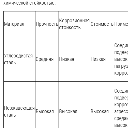
химической стойкостью.
Коррозионная
Материал
Прочность
Стоимость
Приме
стойкость
Соеди
подве
Углеродистая
Средняя
Низкая
Низкая
высок
сталь
нагру
корро
Соеди
подве
корро
Нержавеющая
Высокая
Высокая
Высокая
агрес
сталь
средам
высок