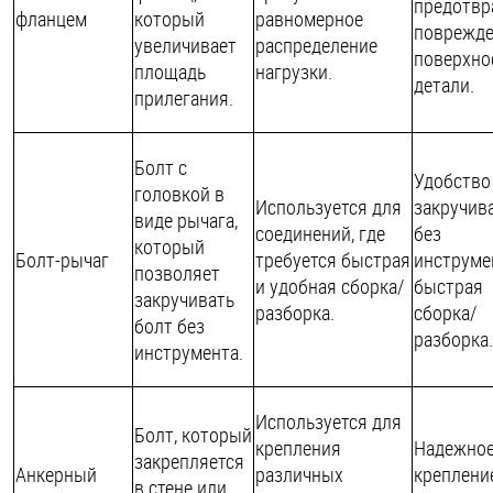
предотвр
фланцем
который
равномерное
поврежде
увеличивает
распределение
поверхно
площадь
нагрузки.
детали.
прилегания.
Болт с
Удобство
головкой в
Используется для
закручив
виде рычага,
соединений, где
без
который
Болт-рычаг
требуется быстрая
инструме
позволяет
и удобная сборка/
быстрая
закручивать
разборка.
сборка/
болт без
разборка.
инструмента.
Используется для
Болт, который
крепления
Надежно
закрепляется
Анкерный
различных
крепление
в стене или