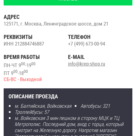
ОПЛАТА И ДОСТАВКА
Втулки
АДРЕС
НАШИ МАГАЗИНЫ
125171
,
г. Москва
,
Ленинградское шоссе,
дом 21
Гайки
РЕКВИЗИТЫ
ТЕЛЕФОН
Дюбели
ИНН 212884746887
+7 (499) 673-00-94
Дюймовый крепёж
ВРЕМЯ РАБОТЫ
E-MAIL
info@krep-shop.ru
00
00
ПН-ЧТ 9
-19
00
00
ПТ 9
-18
Заклепки (Гайки-Заклепки)
СБ-ВС - Выходной
Инструмент
ОПИСАНИЕ ПРОЕЗДА
м. Балтийская, Войковская
Автобусы: 321
Крюки, кольца с метрической резьбой
Троллейбусы: 57
м..Войковская 3 мин пешком в сторону МЦК и ТЦ
Метрополис. Последний дом, вход с торца, который
Крюки, кольца с шурупной резьбой
смотрит на Железную дорогу. Напротив магазин