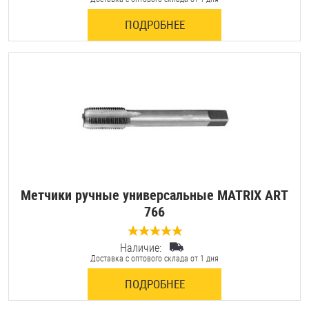
ПОДРОБНЕЕ
Оснастка и аксессуары для яхт
Пробки
Саморезы и шурупы
Стопорные кольца
Метчики ручные универсальные MATRIX ART
Такелаж
766
Хомуты
Наличие:
0 отзывов
Доставка с оптового склада от 1 дня
Шайбы
ПОДРОБНЕЕ
Шпильки