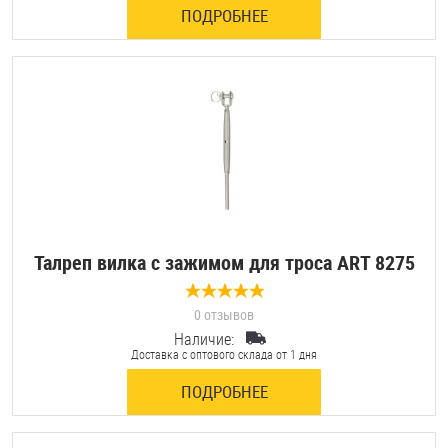
ПОДРОБНЕЕ
Оснастка и аксессуары для яхт
Пробки
Саморезы и шурупы
Стопорные кольца
Талреп вилка с зажимом для троса ART 8275
Такелаж
0 отзывов
Хомуты
Наличие:
Доставка с оптового склада от 1 дня
Шайбы
ПОДРОБНЕЕ
Шпильки