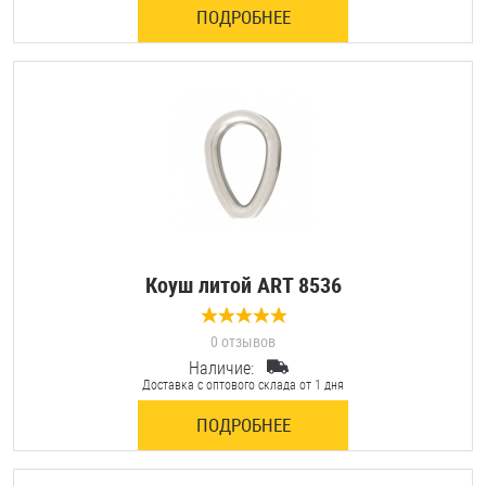
ПОДРОБНЕЕ
Оснастка и аксессуары для яхт
Пробки
Саморезы и шурупы
Стопорные кольца
Коуш литой ART 8536
Такелаж
0 отзывов
Хомуты
Наличие:
Доставка с оптового склада от 1 дня
Шайбы
ПОДРОБНЕЕ
Шпильки