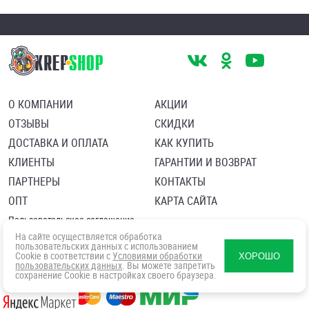
О КОМПАНИИ
АКЦИИ
ОТЗЫВЫ
СКИДКИ
ДОСТАВКА И ОПЛАТА
КАК КУПИТЬ
КЛИЕНТЫ
ГАРАНТИИ И ВОЗВРАТ
ПАРТНЕРЫ
КОНТАКТЫ
ОПТ
КАРТА САЙТА
Пользовательское соглашение
Политика в отношении обработки персональных данных
На сайте осуществляется обработка
Согласие посетителя сайта на обработку персональных данны
пользовательских данных с использованием
Cookie в соответствии с
Условиями обработки
ХОРОШО
пользовательских данных
. Вы можете запретить
сохранение Cookie в настройках своего браузера.