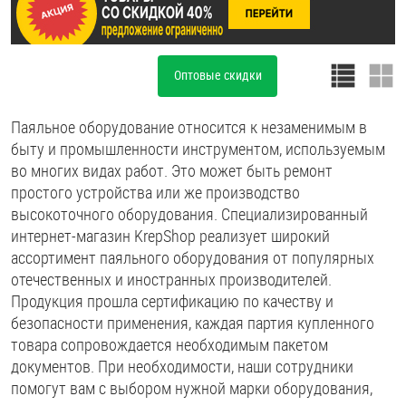
ОПЛАТА И ДОСТАВКА
Втулки
НАШИ МАГАЗИНЫ
Оптовые скидки
Гайки
Дюбели
Паяльное оборудование относится к незаменимым в
быту и промышленности инструментом, используемым
Дюймовый крепёж
во многих видах работ. Это может быть ремонт
простого устройства или же производство
высокоточного оборудования. Специализированный
Заклепки (Гайки-Заклепки)
интернет-магазин KrepShop реализует широкий
ассортимент паяльного оборудования от популярных
отечественных и иностранных производителей.
Инструмент
Продукция прошла сертификацию по качеству и
безопасности применения, каждая партия купленного
Крюки, кольца с метрической резьбой
товара сопровождается необходимым пакетом
документов. При необходимости, наши сотрудники
Крюки, кольца с шурупной резьбой
помогут вам с выбором нужной марки оборудования,