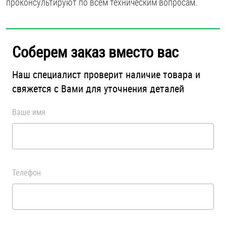
проконсультируют по всем техническим вопросам.
Оснастка и аксессуары для яхт
Соберем заказ вместо вас
Пробки
Наш специалист проверит наличие товара и
Саморезы и шурупы
свяжется с Вами для уточнения деталей
Ваше имя
Стопорные кольца
Такелаж
Хомуты
Телефон
Шайбы
Шпильки