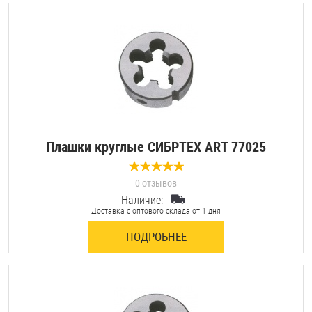
Шплинты
Штифты и пальцы
Плашки круглые СИБРТЕХ ART 77025
0 отзывов
Наличие:
Доставка с оптового склада от 1 дня
ПОДРОБНЕЕ