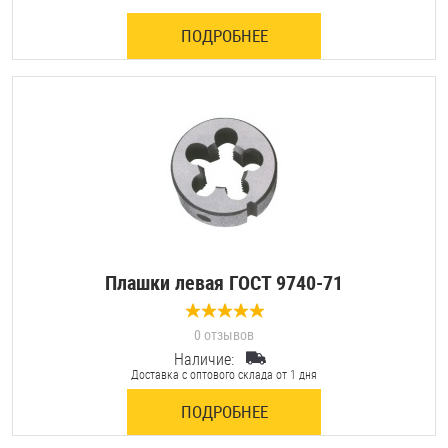
ПОДРОБНЕЕ
Оснастка и аксессуары для яхт
Пробки
Саморезы и шурупы
Стопорные кольца
Плашки левая ГОСТ 9740-71
Такелаж
Хомуты
0 отзывов
Наличие:
Доставка с оптового склада от 1 дня
Шайбы
ПОДРОБНЕЕ
Шпильки