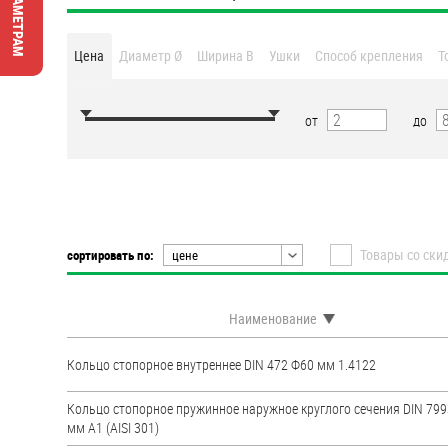
Втулки
Цена
Диаметр Ø
Ширина B
Ушки
Способ крепления
Т
Гайки
Дюбели
от
до
Дюймовый крепёж
Заклепки (Гайки-Заклепки)
Товары со ски
сортировать по:
цене
Инструмент
цене
наименованию
Крюки, кольца с
Наименование
метрической резьбой
популярности
рейтингу
Кольцо стопорное внутреннее DIN 472 Ф60 мм 1.4122
Крюки, кольца с шурупной
резьбой
Кольцо стопорное пружинное наружное круглого сечения DIN 799
мм А1 (AISI 301)
Оснастка и аксессуары для