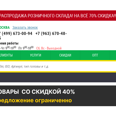
РАСПРОДАЖА РОЗНИЧНОГО СКЛАДА! НА ВСЁ 70% СКИДКА!!
ОСКВА
Заказать звонок
7 (499) 673-00-94
+7 (963) 670-48-
5
ремя работы
00
00
00
00
-Чт 9
-19
Пт 9
-18
Сб, Вс - Выходной
КЛИЕНТЫ
УСЛУГИ
СКИДКИ
ОПТ