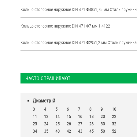
Кольцо стопорное наружное DIN 471 Ф48х1,75 мм Стaль пружин
Кольцо стопорное наружное DIN 471 Ф7 мм 1.4122
Кольцо стопорное наружное DIN 471 Ф29х1,2 мм Стaль пружинна
ЧАСТО СПРАШИВАЮТ
Диаметр Ø
3
4
5
6
7
8
9
10
11
12
14
15
16
18
20
22
23
24
25
26
27
28
30
32
34
35
40
42
43
45
50
52