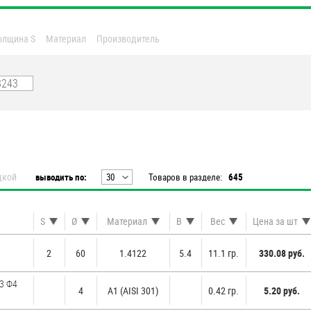
олщина S
Материал
Производитель
дкой
выводить по:
30
Товаров в разделе:
645
20
30
S
Ø
Материал
B
Вес
Цена за шт
40
50
2
60
1.4122
5.4
11.1 гр.
330.08 руб.
60
3 Ф4
4
А1 (AISI 301)
0.42 гр.
5.20 руб.