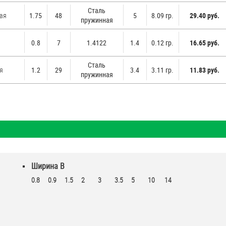
Стaль
ная
1.75
48
5
8.09 гр.
29.40 руб.
пружинная
0.8
7
1.4122
1.4
0.12 гр.
16.65 руб.
Стaль
я
1.2
29
3.4
3.11 гр.
11.83 руб.
пружинная
Ширина B
0.8
0.9
1.5
2
3
3.5
5
10
14