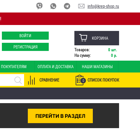
info@krep-shop.ru
!
ВОЙТИ
КОРЗИНА
РЕГИСТРАЦИЯ
Товаров:
0
шт.
На сумму:
0
р.
ПОКУПАТЕЛЯМ
ОПЛАТА И ДОСТАВКА
НАШИ МАГАЗИНЫ
СРАВНЕНИЕ
СПИСОК ПОКУПОК
0