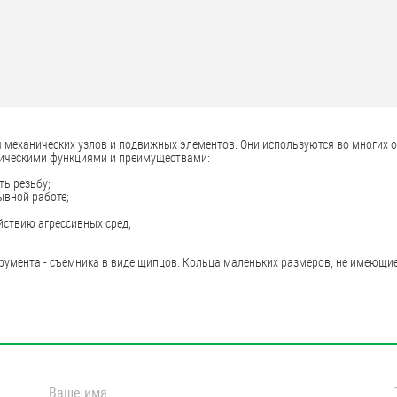
еханических узлов и подвижных элементов. Они используются во многих от
ическими функциями и преимуществами:
ть резьбу;
ывной работе;
йствию агрессивных сред;
умента - съемника в виде щипцов. Кольца маленьких размеров, не имеющи
Ваше имя