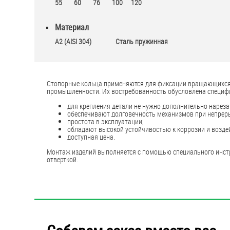
55
60
76
100
120
Материал
А2 (AISI 304)
Стaль пружинная
Стопорные кольца применяются для фиксации вращающихся м
промышленности. Их востребованность обусловлена специф
для крепления детали не нужно дополнительно нареза
обеспечивают долговечность механизмов при непрер
простота в эксплуатации;
обладают высокой устойчивостью к коррозии и возде
доступная цена.
Монтаж изделий выполняется с помощью специального инстр
отверткой.