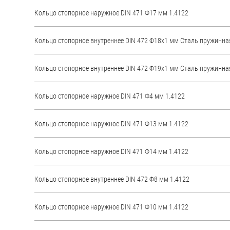
яхт
Кольцо стопорное наружное DIN 471 Ф17 мм 1.4122
Пробки
Кольцо стопорное внутреннее DIN 472 Ф18х1 мм Стaль пружинна
Саморезы и шурупы
Кольцо стопорное внутреннее DIN 472 Ф19х1 мм Стaль пружинна
Стопорные кольца
Кольцо стопорное наружное DIN 471 Ф4 мм 1.4122
Такелаж
Кольцо стопорное наружное DIN 471 Ф13 мм 1.4122
Хомуты
Шайбы
Кольцо стопорное наружное DIN 471 Ф14 мм 1.4122
Шпильки
Кольцо стопорное внутреннее DIN 472 Ф8 мм 1.4122
Шплинты
Штифты и пальцы
Кольцо стопорное наружное DIN 471 Ф10 мм 1.4122