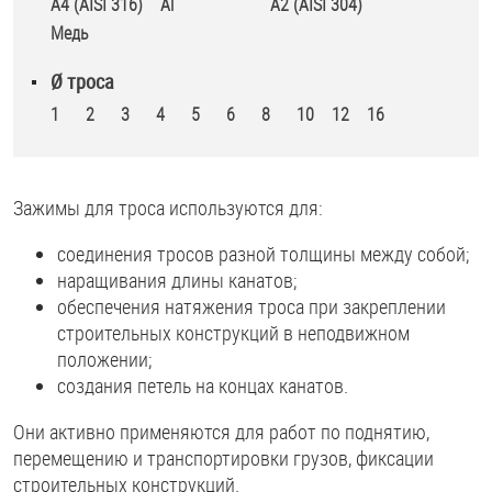
A4 (AISI 316)
Al
А2 (AISI 304)
Медь
Ø троса
1
2
3
4
5
6
8
10
12
16
Зажимы для троса используются для:
соединения тросов разной толщины между собой;
наращивания длины канатов;
обеспечения натяжения троса при закреплении
строительных конструкций в неподвижном
положении;
создания петель на концах канатов.
Они активно применяются для работ по поднятию,
перемещению и транспортировки грузов, фиксации
строительных конструкций.