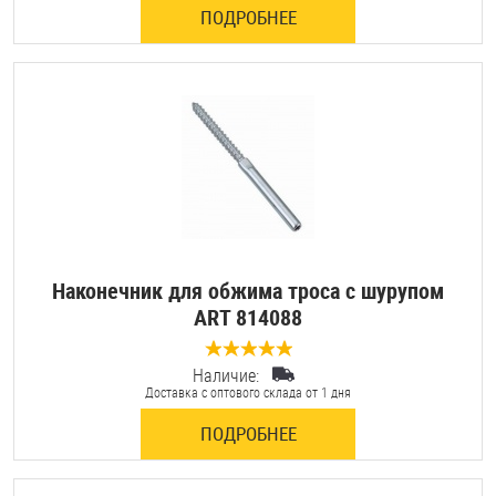
ПОДРОБНЕЕ
Оснастка и аксессуары для яхт
Пробки
Саморезы и шурупы
Стопорные кольца
Наконечник для обжима троса с шурупом
ART 814088
Такелаж
Хомуты
Наличие:
0 отзывов
Доставка с оптового склада от 1 дня
Шайбы
ПОДРОБНЕЕ
Шпильки