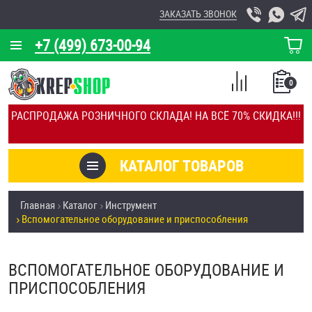
ЗАКАЗАТЬ ЗВОНОК
+7 (499) 673-00-94
КОРЗИНА
О КОМПАНИИ
0
СПИСОК
КАЛЬКУЛЯТОР
СРАВНЕНИЕ
РАСПРОДАЖА РОЗНИЧНОГО СКЛАДА! НА ВСЁ 70% СКИДКА!!!
ПОКУПОК
ОТЗЫВЫ
КАТАЛОГ ТОВАРОВ
КЛИЕНТЫ
Товары со скидкой
Главная
Каталог
Инструмент
УСЛУГИ
Вспомогательное оборудование и приспособления
Анкеры
СКИДКИ
Антивандальный крепёж, инструмент
ВСПОМОГАТЕЛЬНОЕ ОБОРУДОВАНИЕ И
ОПТ
ПРИСПОСОБЛЕНИЯ
ПОКУПАТЕЛЯМ
Болты и винты